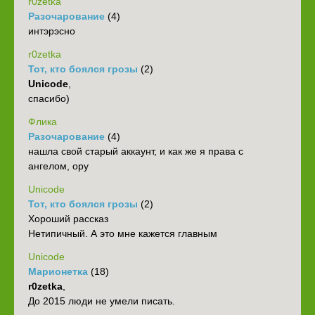
r0zetka
Разочарование
(4)
интэрэсно
r0zetka
Тот, кто боялся грозы
(2)
Unicode
,
спасибо)
Флика
Разочарование
(4)
нашла свой старый аккаунт, и как же я права с
ангелом, ору
Unicode
Тот, кто боялся грозы
(2)
Хороший рассказ
Нетипичный. А это мне кажется главным
Unicode
Марионетка
(18)
r0zetka
,
До 2015 люди не умели писать.