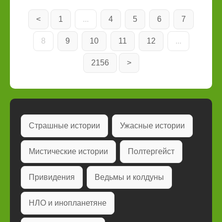
<
1
...
4
5
6
7
8
9
10
11
12
...
2156
>
Страшные истории
Ужасные истории
Мистические истории
Полтергейст
Привидения
Ведьмы и колдуны
НЛО и инопланетяне