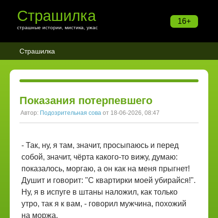
Страшилка
16+
страшные истории, мистика, ужас
Страшилка
Показания потерпевшего
Автор:
Подозрительная сова
от 18-06-2026, 08:47
- Так, ну, я там, значит, просыпаюсь и перед
собой, значит, чёрта какого-то вижу, думаю:
показалось, моргаю, а он как на меня прыгнет!
Душит и говорит: "С квартирки моей убирайся!".
Ну, я в испуге в штаны наложил, как только
утро, так я к вам, - говорил мужчина, похожий
на моржа.