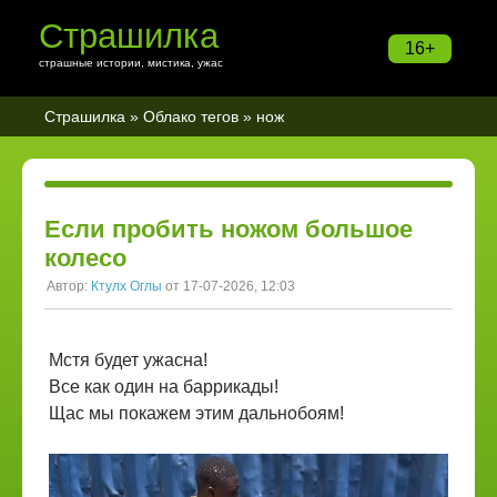
Страшилка
16+
страшные истории, мистика, ужас
Страшилка
»
Облако тегов
» нож
Если пробить ножом большое
колесо
Автор:
Ктулх Оглы
от 17-07-2026, 12:03
Мстя будет ужасна!
Все как один на баррикады!
Щас мы покажем этим дальнобоям!