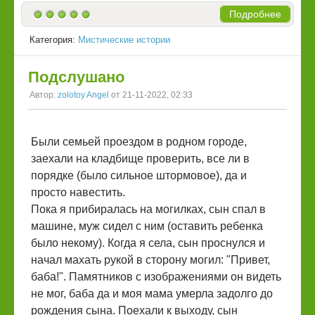
Подробнее
Категория:
Мистические истории
Подслушано
Автор:
zolotoy Angel
от 21-11-2022, 02:33
Были семьей проездом в родном городе,
заехали на кладбище проверить, все ли в
порядке (было сильное штормовое), да и
просто навестить.
Пока я прибиралась на могилках, сын спал в
машине, муж сидел с ним (оставить ребенка
было некому). Когда я села, сын проснулся и
начал махать рукой в сторону могил: "Привет,
баба!". Памятников с изображениями он видеть
не мог, баба да и моя мама умерла задолго до
рождения сына. Поехали к выходу, сын