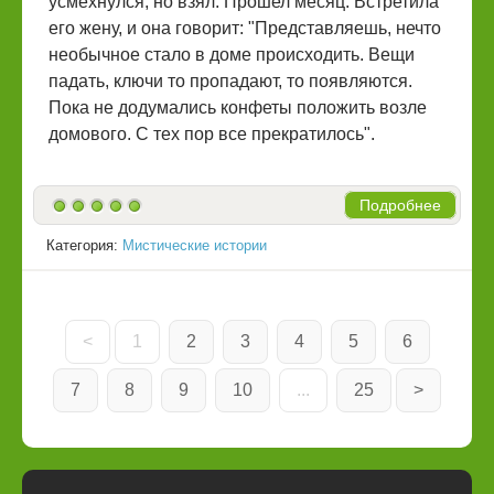
усмехнулся, но взял. Прошел месяц. Встретила
его жену, и она говорит: "Представляешь, нечто
необычное стало в доме происходить. Вещи
падать, ключи то пропадают, то появляются.
Пока не додумались конфеты положить возле
домового. С тех пор все прекратилось".
Подробнее
Категория:
Мистические истории
<
1
2
3
4
5
6
7
8
9
10
...
25
>