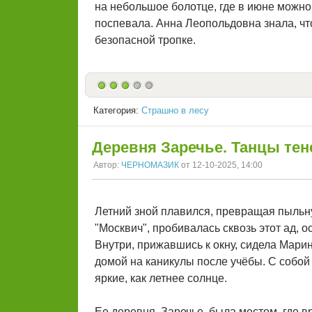
на небольшое болотце, где в июне можно
поспевала. Анна Леопольдовна знала, что
безопасной тропке.
Категория:
Страшно в лесу
Деревня Заречье. Танцы тен
Автор:
ЧЕРНОМАЗИК
от 12-10-2025, 14:00
Летний зной плавился, превращая пыльну
"Москвич", пробивалась сквозь этот ад, 
Внутри, прижавшись к окну, сидела Мари
домой на каникулы после учёбы. С собой
яркие, как летнее солнце.
Ее деревня, Заречье, была местом, где в