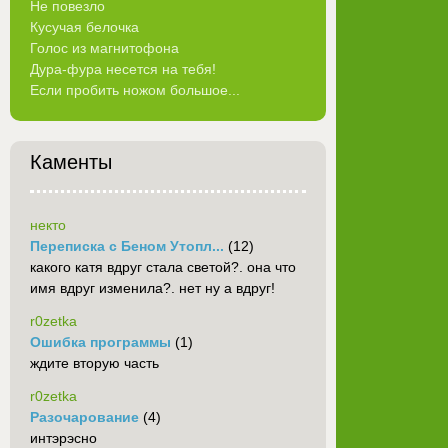
Не повезло
Кусучая белочка
Голос из магнитофона
Дура-фура несется на тебя!
Если пробить ножом большое...
Каменты
некто
Переписка с Беном Утопл...
(12)
какого катя вдруг стала светой?. она что
имя вдруг изменила?. нет ну а вдруг!
r0zetka
Ошибка программы
(1)
ждите вторую часть
r0zetka
Разочарование
(4)
интэрэсно