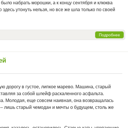
 было набрать морошки, а к концу сентября и клюква
 здесь утонуть нельзя, но все же шла только по своей
Подробнее
ей
ю дорогу в густое, липкое марево. Машина, старый
оставляя за собой шлейф раскаленного асфальта.
на. Молодая, еще совсем наивная, она возвращалась
 – лишь старый чемодан и мечты о будущем, столь же
ремя, казалось, остановилось. Старые хаты, утопающие