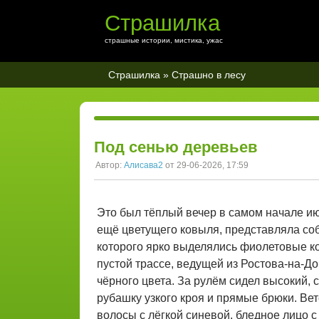
Страшилка
страшные истории, мистика, ужас
Страшилка
»
Страшно в лесу
Под сенью деревьев
Автор:
Алисава2
от 29-06-2026, 17:59
Это был тёплый вечер в самом начале ию
ещё цветущего ковыля, представляла со
которого ярко выделялись фиолетовые к
пустой трассе, ведущей из Ростова-на-До
чёрного цвета. За рулём сидел высокий, 
рубашку узкого кроя и прямые брюки. Вет
волосы с лёгкой синевой, бледное лицо 