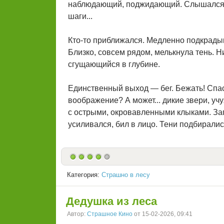
наблюдающий, поджидающий. Слышался д
шаги...
Кто-то приближался. Медленно подкрадыв
Близко, совсем рядом, мелькнула тень. Н
сгущающийся в глубине.
Единственный выход — бег. Бежать! Спаса
воображение? А может... дикие звери, у
с острыми, окровавленными клыками. Заго
усиливался, бил в лицо. Тени подбиралис
Категория:
Страшно в лесу
Дедушка из леса
Автор:
Страшное Кино
от 15-02-2026, 09:41