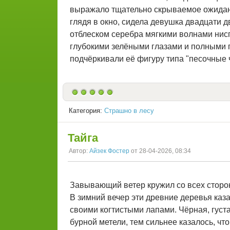
выражало тщательно скрываемое ожидани
глядя в окно, сидела девушка двадцати 
отблеском серебра мягкими волнами нис
глубокими зелёными глазами и полными г
подчёркивали её фигуру типа "песочные 
Категория:
Страшно в лесу
Тайга
Автор:
Айзек Фостер
от 28-04-2026, 08:34
Завывающий ветер кружил со всех сторон
В зимний вечер эти древние деревья ка
своими когтистыми лапами. Чёрная, густа
бурной метели, тем сильнее казалось, что 