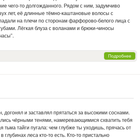
е чего-то долгожданного. Рядом с ним, задумчиво
двух лет, её длинные тёмно-каштановые волосы с
падали на плечи по сторонам фарфорово-белого лица с
убами. Лёгкая блуза с воланами и брюки-чиносы
часы".
Подробнее
, догонял и заставлял прятаться за высокими соснами.
зались чёрными тенями, намеревающимися схватить тебя
я тьма тайги пугала: чем глубже ты уходишь, прячась от
в глубинах леса кто-то есть. Кто-то пристально