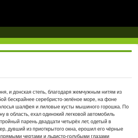
ня, и донская степь, благодаря жемчужным нитям из
бой бескрайнее серебристо-зелёное море, на фоне
олосья шалфея и лиловые кусты мышиного горошка. По
ну в область, ехал одинокий легковой автомобиль
стройный парень двадцати четырёх лет, одетый в
ер, дувший из приоткрытого окна, ерошил его чёрные
с прямыми чертами и льдисто-голубыми глазами