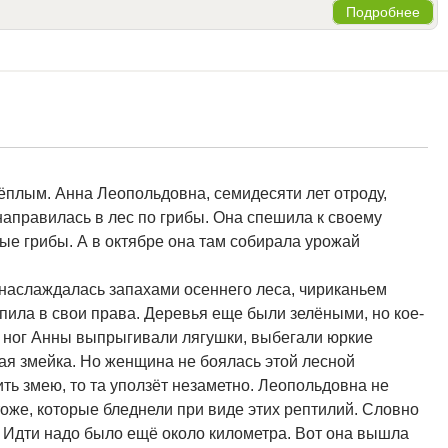
Подробнее
ёплым. Анна Леопольдовна, семидесяти лет отроду,
направилась в лес по грибы. Она спешила к своему
лые грибы. А в октябре она там собирала урожай
 наслаждалась запахами осеннего леса, чириканьем
упила в свои права. Деревья еще были зелёными, но кое-
д ног Анны выпрыгивали лягушки, выбегали юркие
ая змейка. Но женщина не боялась этой лесной
ить змею, то та уползёт незаметно. Леопольдовна не
оже, которые бледнели при виде этих рептилий. Словно
 Идти надо было ещё около километра. Вот она вышла