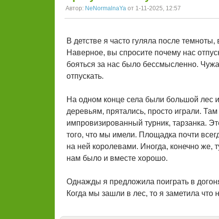
Автор:
NeNormalnaYa
от 1-11-2025, 12:57
В детстве я часто гуляла после темноты,
Наверное, вы спросите почему нас отпуск
бояться за нас было бессмысленно. Чужак
отпускать.
На одном конце села были большой лес и 
деревьям, прятались, просто играли. Там 
импровизированный турник, тарзанка. Это,
того, что мы имели. Площадка почти всег
на ней королевами. Иногда, конечно же, т
нам было и вместе хорошо.
Однажды я предложила поиграть в догоня
Когда мы зашли в лес, то я заметила что н