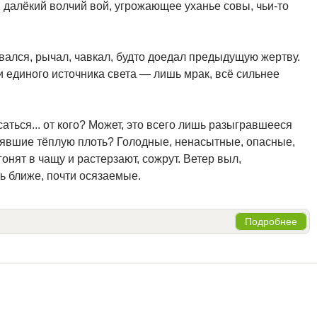
алёкий волчий вой, угрожающее уханье совы, чьи-то
ался, рычал, чавкал, будто доедал предыдущую жертву.
и единого источника света — лишь мрак, всё сильнее
ться... от кого? Может, это всего лишь разыгравшееся
чуявшие тёплую плоть? Голодные, ненасытные, опасные,
нят в чащу и растерзают, сожрут. Ветер выл,
ь ближе, почти осязаемые.
Подробнее