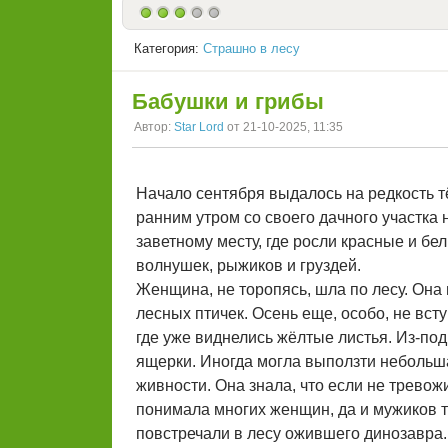
Категория:
Страшно в лесу
Бабушки и грибы
Автор:
Star Lord
от 21-10-2025, 11:35
Начало сентября выдалось на редкость т
ранним утром со своего дачного участка 
заветному месту, где росли красные и бе
волнушек, рыжиков и груздей.
Женщина, не торопясь, шла по лесу. Она
лесных птичек. Осень еще, особо, не вст
где уже виднелись жёлтые листья. Из-по
ящерки. Иногда могла выползти небольш
живности. Она знала, что если не тревож
понимала многих женщин, да и мужиков т
повстречали в лесу ожившего динозавра.