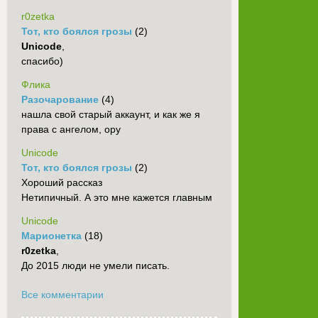
r0zetka
Тот, кто боялся грозы
(2)
Unicode
,
спасибо)
Флика
Разочарование
(4)
нашла свой старый аккаунт, и как же я
права с ангелом, ору
Unicode
Тот, кто боялся грозы
(2)
Хороший рассказ
Нетипичный. А это мне кажется главным
Unicode
Марионетка
(18)
r0zetka
,
До 2015 люди не умели писать.
Все комментарии