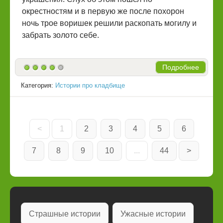
окрестностям и в первую же после похорон
ночь трое воришек решили раскопать могилу и
забрать золото себе.
Подробнее
Категория:
Истории про кладбище
<
1
2
3
4
5
6
7
8
9
10
...
44
>
Страшные истории
Ужасные истории