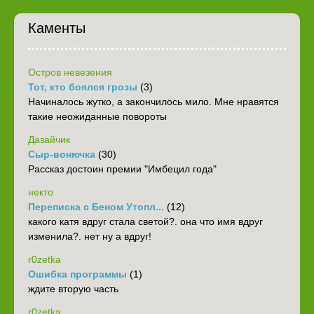
Каменты
Остров невезения
Тот, кто боялся грозы
(3)
Начиналось жутко, а закончилось мило. Мне нравятся
такие неожиданные повороты
Дазайчик
Сыр-вонючка
(30)
Рассказ достоин премии "Имбецил года"
некто
Переписка с Беном Утопл...
(12)
какого катя вдруг стала светой?. она что имя вдруг
изменила?. нет ну а вдруг!
r0zetka
Ошибка программы
(1)
ждите вторую часть
r0zetka