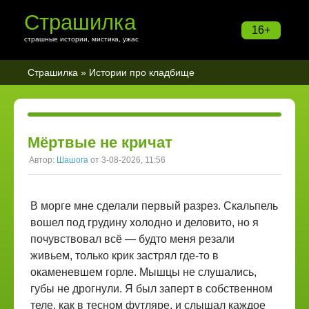
Страшилка
16+
страшные истории, мистика, ужас
Страшилка
»
Истории про кладбище
Мёртвые не кричат
Автор:
Шашога
от 3-08-2026, 11:56
В морге мне сделали первый разрез. Скальпель
вошел под грудину холодно и деловито, но я
почувствовал всё — будто меня резали
живьем, только крик застрял где-то в
окаменевшем горле. Мышцы не слушались,
губы не дрогнули. Я был заперт в собственном
теле, как в тесном футляре, и слышал каждое