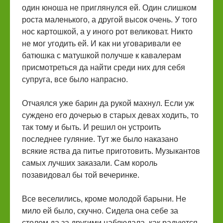
один юноша не приглянулся ей. Один слишком
роста маленького, а другой высок очень. У того
нос картошкой, а у иного рот великоват. Никто
не мог угодить ей. И как ни уговаривали ее
батюшка с матушкой получше к кавалерам
присмотреться да найти среди них для себя
супруга, все было напрасно.
Отчаялся уже барин да рукой махнул. Если уж
суждено его дочерью в старых девах ходить, то
так тому и быть. И решил он устроить
последнее гуляние. Тут же было наказано
всякие яства да питье приготовить. Музыкантов
самых лучших заказали. Сам король
позавидовал бы той вечеринке.
Все веселились, кроме молодой барыни. Не
мило ей было, скучно. Сидела она себе за
столом да за другими наблюдала, как радуются