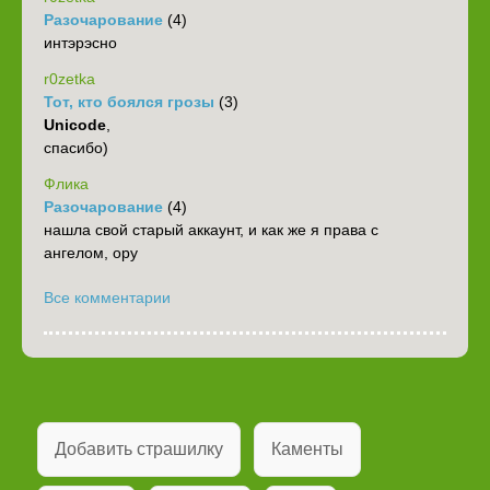
Разочарование
(4)
интэрэсно
r0zetka
Тот, кто боялся грозы
(3)
Unicode
,
спасибо)
Флика
Разочарование
(4)
нашла свой старый аккаунт, и как же я права с
ангелом, ору
Все комментарии
Добавить страшилку
Каменты