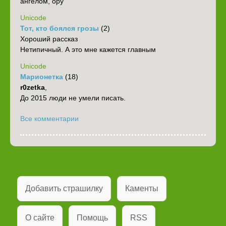
ангелом, ору
Unicode
Тот, кто боялся грозы
(2)
Хороший рассказ
Нетипичный. А это мне кажется главным
Unicode
Марионетка
(18)
r0zetka
,
До 2015 люди не умели писать.
Все комментарии
Добавить страшилку
Каменты
О сайте
Помощь
RSS