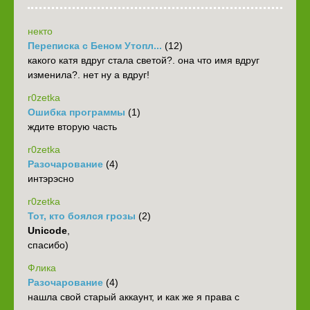
некто
Переписка с Беном Утопл...
(12)
какого катя вдруг стала светой?. она что имя вдруг
изменила?. нет ну а вдруг!
r0zetka
Ошибка программы
(1)
ждите вторую часть
r0zetka
Разочарование
(4)
интэрэсно
r0zetka
Тот, кто боялся грозы
(2)
Unicode
,
спасибо)
Флика
Разочарование
(4)
нашла свой старый аккаунт, и как же я права с