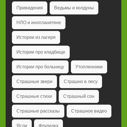
Привидения
Ведьмы и колдуны
НЛО и инопланетяне
Истории из лагеря
Истории про кладбище
Истории про больницу
Утопленники
Страшные звери
Страшно в лесу
Страшные стихи
Страшный сон
Страшные рассказы
Страшное видео
Ясли
Флудилка