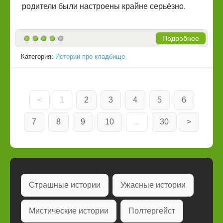
родители были настроены крайне серьёзно.
Подробнее
Категория:
Истории про кладбище
<
1
2
3
4
5
6
7
8
9
10
...
30
>
Страшные истории
Ужасные истории
Мистические истории
Полтергейст