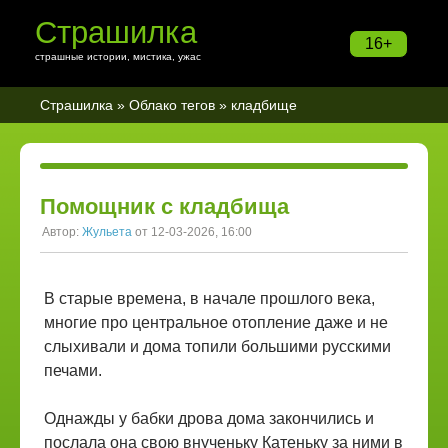
Страшилка
16+
страшные истории, мистика, ужас
Страшилка
»
Облако тегов
» кладбище
Помощник с кладбища
Автор:
Жульета
от 12-03-2026, 16:00
В старые времена, в начале прошлого века,
многие про центральное отопление даже и не
слыхивали и дома топили большими русскими
печами.
Однажды у бабки дрова дома закончились и
послала она свою внученьку Катеньку за ними в