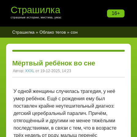
Страшилка
16+
страшные истории, мистика, ужас
Страшилка
»
Облако тегов
» сон
Мёртвый ребёнок во сне
Автор:
XXXL
от 19-12-2025, 14:23
У одной женщины случилась трагедия, у неё
умер ребёнок. Ещё с рождения ему был
поставлен крайне неутешительный диагноз:
детский церебральный паралич. Причём,
отягощённый и другими не менее тяжёлыми
последствиями, в связи с тем, что в возрасте
трёх недель от роду, малыш перенёс