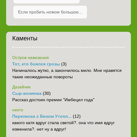
Если пробить ножом большое...
Каменты
Остров невезения
Тот, кто боялся грозы
(3)
Начиналось жутко, а закончилось мило. Мне нравятся
такие неожиданные повороты
Дазайчик
Сыр-вонючка
(30)
Рассказ достоин премии "Имбецил года"
некто
Переписка с Беном Утопл...
(12)
какого катя вдруг стала светой?. она что имя вдруг
изменила?. нет ну а вдруг!