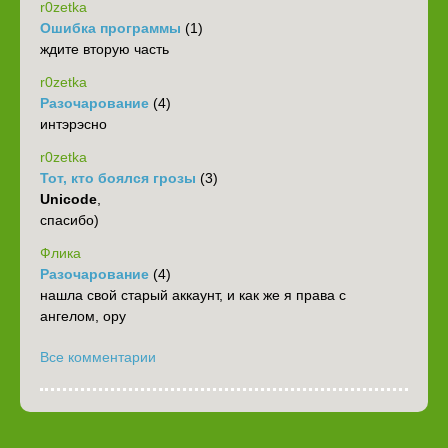
r0zetka
Ошибка программы
(1)
ждите вторую часть
r0zetka
Разочарование
(4)
интэрэсно
r0zetka
Тот, кто боялся грозы
(3)
Unicode
,
спасибо)
Флика
Разочарование
(4)
нашла свой старый аккаунт, и как же я права с
ангелом, ору
Все комментарии