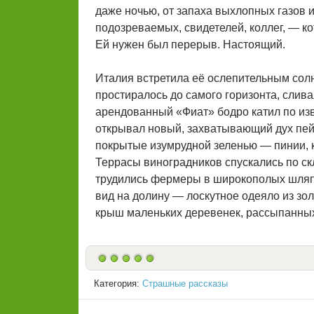
даже ночью, от запаха выхлопных газов 
подозреваемых, свидетелей, коллег, — к
Ей нужен был перерыв. Настоящий.
Италия встретила её ослепительным солн
простиралось до самого горизонта, слива
арендованный «Фиат» бодро катил по изв
открывал новый, захватывающий дух пе
покрытые изумрудной зеленью — пинии, 
Террасы виноградников спускались по скло
трудились фермеры в широкополых шляпа
вид на долину — лоскутное одеяло из зо
крыш маленьких деревенек, рассыпанных 
Категория:
Страшные рассказы