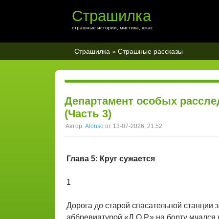
Страшилка
страшные истории, мистика, ужас
Страшилка
»
Страшные рассказы
Департамент особых рассле
(Часть 3)
Автор:
Alonso
от 13-07-2026, 21:52
Глава 5: Круг сужается
1
Дорога до старой спасательной станции 
аббревиатурой «Д.О.Р.» на борту мчался