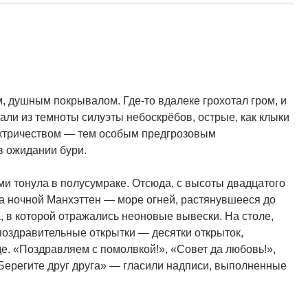
 душным покрывалом. Где-то вдалеке грохотал гром, и
ли из темноты силуэты небоскрёбов, острые, как клыки
ектричеством — тем особым предгрозовым
в ожидании бури.
и тонула в полусумраке. Отсюда, с высоты двадцатого
а ночной Манхэттен — море огней, растянувшееся до
а, в которой отражались неоновые вывески. На столе,
поздравительные открытки — десятки открыток,
де. «Поздравляем с помолвкой!», «Совет да любовь!»,
Берегите друг друга» — гласили надписи, выполненные