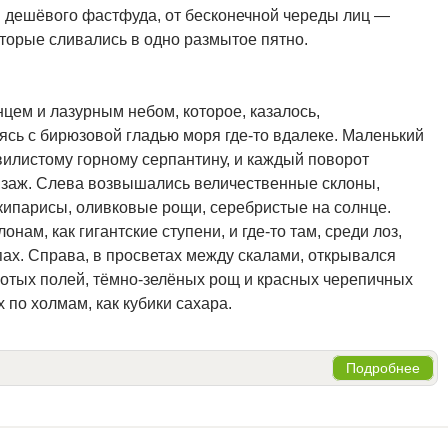
и дешёвого фастфуда, от бесконечной череды лиц —
оторые сливались в одно размытое пятно.
цем и лазурным небом, которое, казалось,
ясь с бирюзовой гладью моря где-то вдалеке. Маленький
илистому горному серпантину, и каждый поворот
йзаж. Слева возвышались величественные склоны,
кипарисы, оливковые рощи, серебристые на солнце.
нам, как гигантские ступени, и где-то там, среди лоз,
х. Справа, в просветах между скалами, открывался
лотых полей, тёмно-зелёных рощ и красных черепичных
по холмам, как кубики сахара.
Подробнее