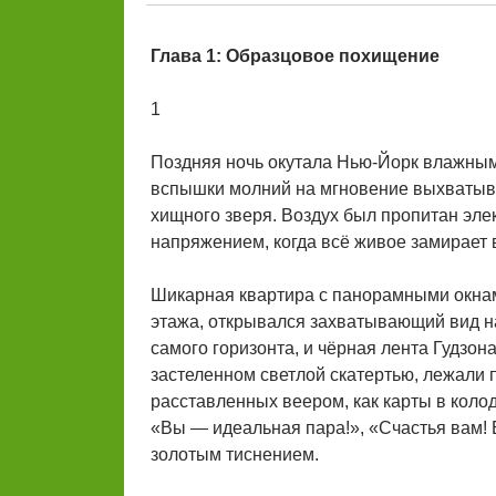
Глава 1: Образцовое похищение
1
Поздняя ночь окутала Нью-Йорк влажным,
вспышки молний на мгновение выхватыва
хищного зверя. Воздух был пропитан эл
напряжением, когда всё живое замирает 
Шикарная квартира с панорамными окнам
этажа, открывался захватывающий вид н
самого горизонта, и чёрная лента Гудзон
застеленном светлой скатертью, лежали 
расставленных веером, как карты в коло
«Вы — идеальная пара!», «Счастья вам! 
золотым тиснением.