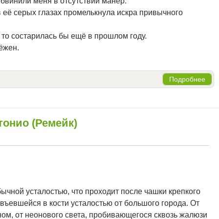
обвинили меня в отсутствии манер.
в её серых глазах промелькнула искра привычного
 то состарилась бы ещё в прошлом году.
ёжен.
Подробнее
тонио (Ремейк)
бычной усталостью, что проходит после чашки крепкого
 въевшейся в кости усталостью от большого города. От
ом, от неонового света, пробивающегося сквозь жалюзи