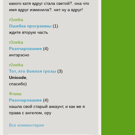
какого катя вдруг стала светой?. она что
имя вдруг изменила?. нет ну а вдруг!
r0zetka
Ошибка программы
(1)
ждите вторую часть
r0zetka
Разочарование
(4)
интэрэсно
r0zetka
Тот, кто боялся грозы
(3)
Unicode
,
спасибо)
Флика
Разочарование
(4)
нашла свой старый аккаунт, и как же я
права с ангелом, ору
Все комментарии