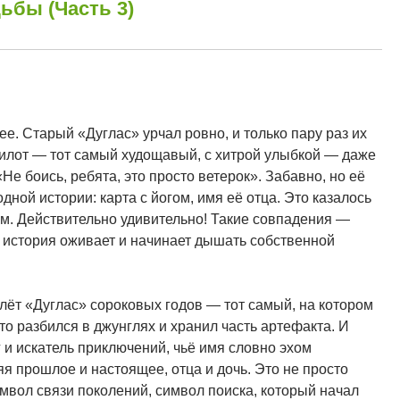
ьбы (Часть 3)
ее. Старый «Дуглас» урчал ровно, и только пару раз их
пилот — тот самый худощавый, с хитрой улыбкой — даже
Не боись, ребята, это просто ветерок». Забавно, но её
дной истории: карта с йогом, имя её отца. Это казалось
м. Действительно удивительно! Такие совпадения —
а история оживает и начинает дышать собственной
олёт «Дуглас» сороковых годов — тот самый, на котором
что разбился в джунглях и хранил часть артефакта. И
 и искатель приключений, чьё имя словно эхом
я прошлое и настоящее, отца и дочь. Это не просто
мвол связи поколений, символ поиска, который начал