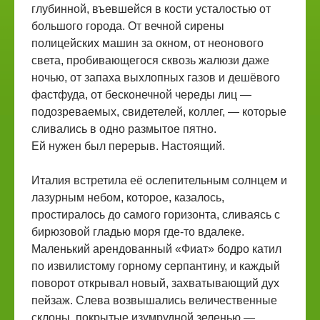
глубинной, въевшейся в кости усталостью от
большого города. От вечной сирены
полицейских машин за окном, от неонового
света, пробивающегося сквозь жалюзи даже
ночью, от запаха выхлопных газов и дешёвого
фастфуда, от бесконечной череды лиц —
подозреваемых, свидетелей, коллег, — которые
сливались в одно размытое пятно.
Ей нужен был перерыв. Настоящий.
Италия встретила её ослепительным солнцем и
лазурным небом, которое, казалось,
простиралось до самого горизонта, сливаясь с
бирюзовой гладью моря где-то вдалеке.
Маленький арендованный «Фиат» бодро катил
по извилистому горному серпантину, и каждый
поворот открывал новый, захватывающий дух
пейзаж. Слева возвышались величественные
склоны, покрытые изумрудной зеленью —