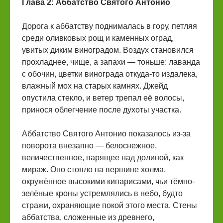
Глава 2: Аббатство Святого Антонио
Дорога к аббатству поднималась в гору, петляя
среди оливковых рощ и каменных оград,
увитых диким виноградом. Воздух становился
прохладнее, чище, а запахи — тоньше: лаванда
с обочин, цветки винограда откуда-то издалека,
влажный мох на старых камнях. Джейд
опустила стекло, и ветер трепал её волосы,
принося облегчение после духоты участка.
Аббатство Святого Антонио показалось из-за
поворота внезапно — белоснежное,
величественное, парящее над долиной, как
мираж. Оно стояло на вершине холма,
окружённое высокими кипарисами, чьи тёмно-
зелёные кроны устремлялись в небо, будто
стражи, охраняющие покой этого места. Стены
аббатства, сложенные из древнего,