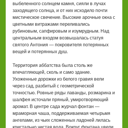
выбеленного солнцем камня, сияли в лучах
заходящего солнца, и от них исходило почти
мистическое свечение. Высокие арочные окна с
цветными витражами переливались
рубиновым, сапфировым и изумрудным. Над
центральным входом возвышалась статуя
святого Антония — покровителя потерянных
вещей и потерянных душ.
Территория аббатства была столь же
впечатляющей, сколь и само здание.
Ухоженные дорожки из белого гравия вели
через сад, разбитый с геометрической
точностью. Ровные ряды лаванды, розмарина и
шалфея источали пряный, умиротворяющий
аромат. В центре сада журчал фонтан —
мраморная чаша, поддерживаемая четырьмя
ангелами, из чьих сложенных ладоней лилась
кристально чистая вода. Вокруг фонтана цвели