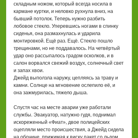
складным ножом, который всегда носила в
кармане куртки, и неловко рухнула вниз, на
бывший потолок. Теперь нужно разбить
лобовое стекло. Уперевшись ногами в спинку
сиденья, она размахнулась и ударила
монтировкой. Ещё раз. Ещё. Стекло пошло
трещинами, но не поддавалось. На четвёртый
удар оно рассыпалось градом осколков, и в
салон ворвался свежий воздух, солнечный свет
и запах хвои.
Джейд выползла наружу, цепляясь за траву и
камни. Солнце на мгновение ослепило её, и
она зажмурилась, тяжело дыша.
Спустя час на месте аварии уже работали
службы. Эвакуатор, натужно гудя, поднимал
искореженный «Фиат», двое полицейских
оцепляли место происшествия, а Джейд сидела
на обочине, прижимая к виску пакет со льдом,