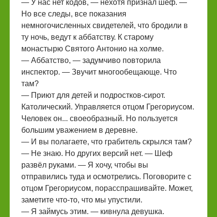
— У нас нет кодов, — нехотя признал шеф. —
Но все следы, все показания
немногочисленных свидетелей, что бродили в
ту ночь, ведут к аббатству. К старому
монастырю Святого Антонио на холме.
— Аббатство, — задумчиво повторила
инспектор. — Звучит многообещающе. Что
там?
— Приют для детей и подростков-сирот.
Католический. Управляется отцом Грегориусом.
Человек он... своеобразный. Но пользуется
большим уважением в деревне.
— И вы полагаете, что грабитель скрылся там?
— Не знаю. Но других версий нет. — Шеф
развёл руками. — Я хочу, чтобы вы
отправились туда и осмотрелись. Поговорите с
отцом Грегориусом, порасспрашивайте. Может,
заметите что-то, что мы упустили.
— Я займусь этим. — кивнула девушка.