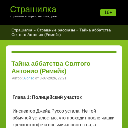
Страшилка
16+
страшные истории, мистика, ужас
Страшилка
»
Страшные рассказы
» Тайна аббатства
Святого Антонио (Ремейк)
Тайна аббатства Святого
Антонио (Ремейк)
Автор:
Alonso
от 8-07-2026, 22:21
Глава 1: Полицейский участок
Инспектор Джейд Руссо устала. Не той
обычной усталостью, что проходит после чашки
крепкого кофе и восьмичасового сна, а