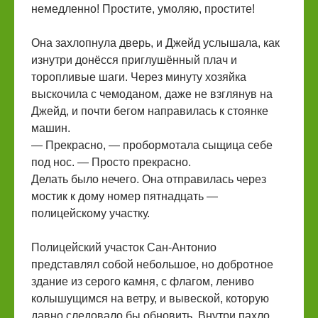
немедленно! Простите, умоляю, простите!
Она захлопнула дверь, и Джейд услышала, как
изнутри донёсся приглушённый плач и
торопливые шаги. Через минуту хозяйка
выскочила с чемоданом, даже не взглянув на
Джейд, и почти бегом направилась к стоянке
машин.
— Прекрасно, — пробормотала сыщица себе
под нос. — Просто прекрасно.
Делать было нечего. Она отправилась через
мостик к дому номер пятнадцать —
полицейскому участку.
Полицейский участок Сан-Антонио
представлял собой небольшое, но добротное
здание из серого камня, с флагом, лениво
колышущимся на ветру, и вывеской, которую
давно следовало бы обновить. Внутри пахло