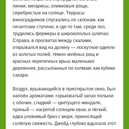
пинии, кипарисы, оливковые рощи,
серебристые на солнце. Террасы
виноградников спускались по склонам, как
гигантские ступени, и где-то там, среди лоз,
трудились фермеры в широкополых шляпах.
Справа, в просветах между скалами,
открывался вид на долину — лоскутное одеяло
из золотых полей, тёмно-зелёных рощ и
красных черепичных крыш маленьких
деревенек, рассыпанных по холмам, как кубики
сахара.
Воздух, врывающийся в приоткрытое окно, был
напоён ароматами: горьковатый запах полыни
с обочин, сладкий — цветущего миндаля,
пряный — нагретой солнцем хвои, и лёгкий,
едва уловимый бриз с моря, приносящий
солёную свежесть. Джейд глубоко вдыхала этот