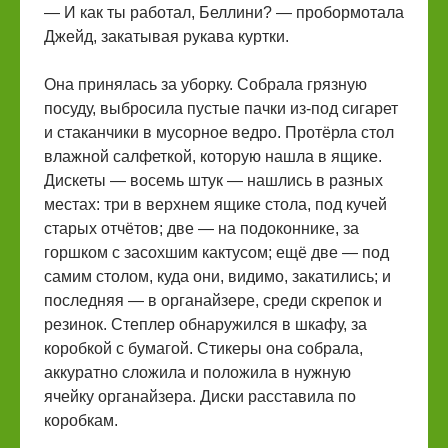
— И как ты работал, Беллини? — пробормотала
Джейд, закатывая рукава куртки.
Она принялась за уборку. Собрала грязную
посуду, выбросила пустые пачки из-под сигарет
и стаканчики в мусорное ведро. Протёрла стол
влажной салфеткой, которую нашла в ящике.
Дискеты — восемь штук — нашлись в разных
местах: три в верхнем ящике стола, под кучей
старых отчётов; две — на подоконнике, за
горшком с засохшим кактусом; ещё две — под
самим столом, куда они, видимо, закатились; и
последняя — в органайзере, среди скрепок и
резинок. Степлер обнаружился в шкафу, за
коробкой с бумагой. Стикеры она собрала,
аккуратно сложила и положила в нужную
ячейку органайзера. Диски расставила по
коробкам.