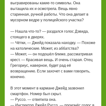
выгравированы какие-то символы. Она
вытащила их и осмотрела. Вещь явно
старинная, ручной работы. Что она делает в
мусорном ведре у полицейского участка?
— Нашла что-то? — раздался голос Дэвида,
стоящего в дверях.
— Чётки, — Джейд показала находку. — Похоже
на католические. Может, из аббатства?
— Может, — он подошёл ближе, рассматривая
крест. — Красивая вещь. И очень старая. Отец
Грегориус, наверное, будет рад её
возвращению. Если захочет с вами говорить,
конечно.
В этот момент в кармане Джейд зазвонил
смартфон. Номер был скрыт.
— Руссо. — ответила она.
— Инспектор Джейд Руссо, — произнёс голос в