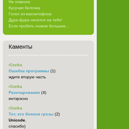
Не повезло
Кусучая белочка
Голос из магнитофона
Дура-фура несется на тебя!
Если пробить ножом большое...
Каменты
r0zetka
Ошибка программы
(1)
ждите вторую часть
r0zetka
Разочарование
(4)
интэрэсно
r0zetka
Тот, кто боялся грозы
(2)
Unicode
,
спасибо)