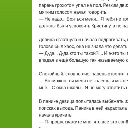
парень грохотом упал на пол. Резким дв
мягким голосом начал говорить.
— Не надо... Бояться меня... Я тебя не т
должны были успокоить Кристину, а не на
Девица сглотнула и начала подрагивать, 
голове был хаос, она не знала что делать
— Д-да... Д-да кто ты такой?!... И э-это т
впадая в ещё большую так называемую к
Спокойный, словно лис, парень ответил 
— Возможно, ты меня не знаешь, и мы не 
мне... С окна школы.. Я не могу ответить
В панике девица попыталась выбежать из
поисках выхода. Паника в ней нарастала 
начала кричать.
— П-прошу, скажите мне, что все это сон