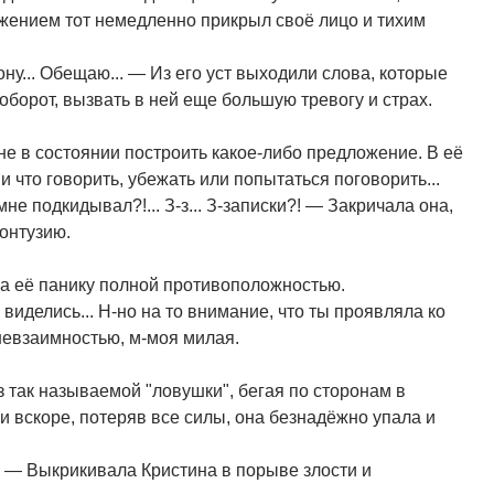
ижением тот немедленно прикрыл своё лицо и тихим
рону... Обещаю... — Из его уст выходили слова, которые
оборот, вызвать в ней еще большую тревогу и страх.
не в состоянии построить какое-либо предложение. В её
 и что говорить, убежать или попытаться поговорить...
ы мне подкидывал?!... З-з... З-записки?! — Закричала она,
онтузию.
на её панику полной противоположностью.
виделись... Н-но на то внимание, что ты проявляла ко
 невзаимностью, м-моя милая.
 так называемой "ловушки", бегая по сторонам в
и вскоре, потеряв все силы, она безнадёжно упала и
!! — Выкрикивала Кристина в порыве злости и