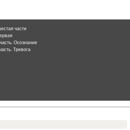
шестая части
первая
 часть. Осознание
часть. Тревога