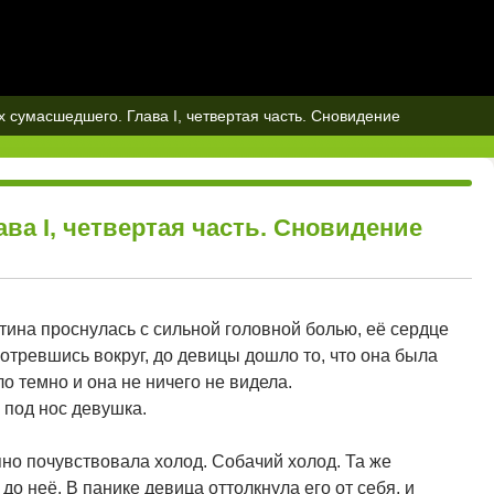
 сумасшедшего. Глава I, четвертая часть. Сновидение
ва I, четвертая часть. Сновидение
тина проснулась с сильной головной болью, её сердце
отревшись вокруг, до девицы дошло то, что она была
о темно и она не ничего не видела.
е под нос девушка.
пно почувствовала холод. Собачий холод. Та же
до неё. В панике девица оттолкнула его от себя, и