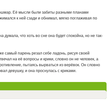
 кошмар. Её мысли были забиты разными планами
жимался к ней сзади и обнимал, мягко поглаживая по
а думала, что хоть во сне она будет спокойна, но не так-
т же самый парень резал себе ладонь, рисуя своей
отвечал на её вопросы и крики, словно он не человек, а
ротивление, пытаясь вырваться из верёвок. Он словно
вал девушку, и она проснулась с криками.