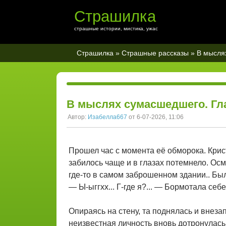
Страшилка
страшные истории, мистика, ужас
Страшилка
»
Страшные рассказы
» В мыслях
В мыслях сумасшедшего. Гла
Автор:
Изабелла667
от 6-07-2026, 11:06
Прошел час с момента её обморока. Крис
забилось чаще и в глазах потемнело. Осм
где-то в самом заброшенном здании.. Был
— Ы-ыггхх... Г-где я?... — Бормотала себ
Опираясь на стену, та поднялась и внеза
неизвестная личность вновь дотронулась 