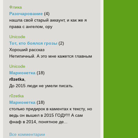
Флика
Разочарование
(4)
нашла свой старый аккаунт, и как же я
права с ангелом, ору
Unicode
Тот, кто боялся грозы
(2)
Хороший рассказ
Нетипичный. А это мне кажется главным
Unicode
Марионетка
(18)
r0zetka
,
До 2015 люди не умели писать.
r0zetka
Марионетка
(18)
столько придирок в каментах к тексту, но
ведь он вышел в 2015 ГОДУ!!! А сам
фнаф в 2014, понятное де...
Все комментарии