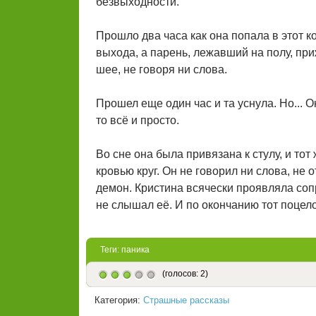
безвыходности.
Прошло два часа как она попала в этот
выхода, а парень, лежавший на полу, при
шее, не говоря ни слова.
Прошел еще один час и та уснула. Но... Он
то всё и просто.
Во сне она была привязана к стулу, и то
кровью круг. Он не говорил ни слова, не 
демон. Кристина всячески проявляла соп
не слышал её. И по окончанию тот поцело
Теги:
паника
(голосов: 2)
Категория:
Страшные рассказы