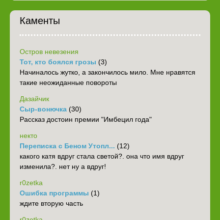
Каменты
Остров невезения
Тот, кто боялся грозы
(3)
Начиналось жутко, а закончилось мило. Мне нравятся
такие неожиданные повороты
Дазайчик
Сыр-вонючка
(30)
Рассказ достоин премии "Имбецил года"
некто
Переписка с Беном Утопл...
(12)
какого катя вдруг стала светой?. она что имя вдруг
изменила?. нет ну а вдруг!
r0zetka
Ошибка программы
(1)
ждите вторую часть
r0zetka