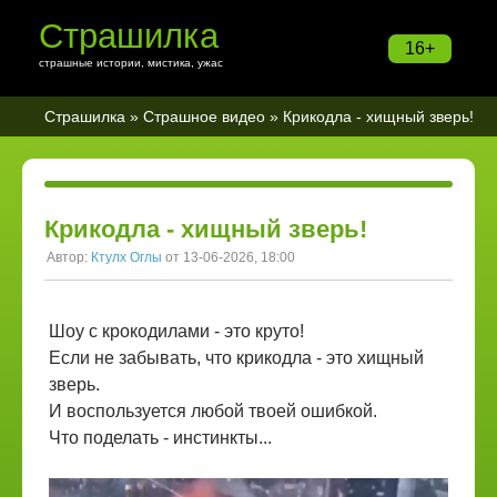
Страшилка
16+
страшные истории, мистика, ужас
Страшилка
»
Страшное видео
» Крикодла - хищный зверь!
Крикодла - хищный зверь!
Автор:
Ктулх Оглы
от 13-06-2026, 18:00
Шоу с крокодилами - это круто!
Если не забывать, что крикодла - это хищный
зверь.
И воспользуется любой твоей ошибкой.
Что поделать - инстинкты...