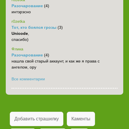
Разочарование
(4)
интэрэсно
r0zetka
Тот, кто боялся грозы
(3)
Unicode
,
спасибо)
Флика
Разочарование
(4)
нашла свой старый аккаунт, и как же я права с
ангелом, ору
Все комментарии
Добавить страшилку
Каменты