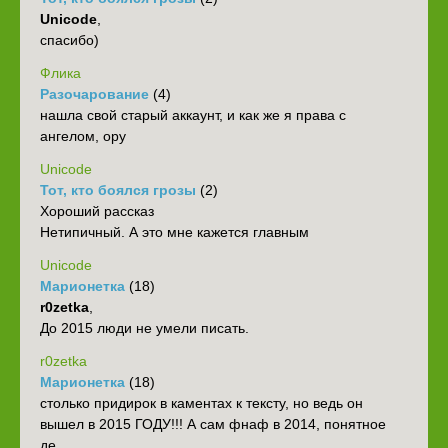
Unicode
,
спасибо)
Флика
Разочарование
(4)
нашла свой старый аккаунт, и как же я права с
ангелом, ору
Unicode
Тот, кто боялся грозы
(2)
Хороший рассказ
Нетипичный. А это мне кажется главным
Unicode
Марионетка
(18)
r0zetka
,
До 2015 люди не умели писать.
r0zetka
Марионетка
(18)
столько придирок в каментах к тексту, но ведь он
вышел в 2015 ГОДУ!!! А сам фнаф в 2014, понятное
де...