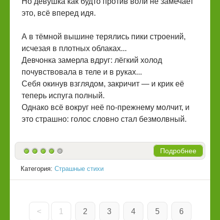
Но девушка как будто против воли не замечает
это, всё вперед идя.
А в тёмной вышине терялись пики строений,
исчезая в плотных облаках...
Девчонка замерла вдруг: лёгкий холод
почувствовала в теле и в руках...
Себя окинув взглядом, закричит — и крик её
теперь испуга полный.
Однако всё вокруг неё по-прежнему молчит, и
это страшно: голос словно стал безмолвный.
Подробнее
Категория:
Страшные стихи
<
1
2
3
4
5
6