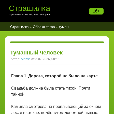
Страшилка
16+
страшные истории, мистика, ужас
Страшилка
»
Облако тегов
» туман
Туманный человек
Автор:
Alonso
от 3-07-2026, 08:52
Глава 1. Дорога, которой не было на карте
Свадьба должна была стать тихой. Почти
тайной.
Камилла смотрела на проплывающий за окном
лес, и в стекле, подёрнутом дорожной пылью,