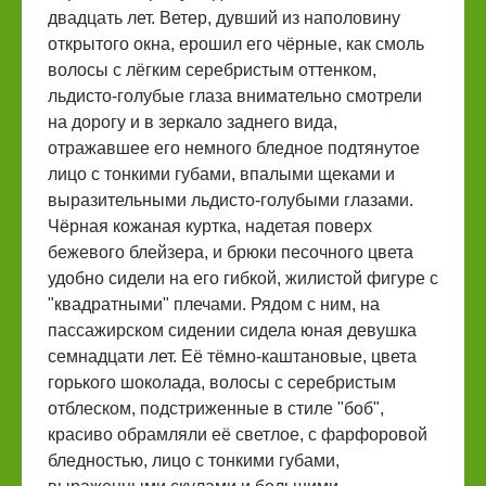
двадцать лет. Ветер, дувший из наполовину
открытого окна, ерошил его чёрные, как смоль
волосы с лёгким серебристым оттенком,
льдисто-голубые глаза внимательно смотрели
на дорогу и в зеркало заднего вида,
отражавшее его немного бледное подтянутое
лицо с тонкими губами, впалыми щеками и
выразительными льдисто-голубыми глазами.
Чёрная кожаная куртка, надетая поверх
бежевого блейзера, и брюки песочного цвета
удобно сидели на его гибкой, жилистой фигуре с
"квадратными" плечами. Рядом с ним, на
пассажирском сидении сидела юная девушка
семнадцати лет. Её тёмно-каштановые, цвета
горького шоколада, волосы с серебристым
отблеском, подстриженные в стиле "боб",
красиво обрамляли её светлое, с фарфоровой
бледностью, лицо с тонкими губами,