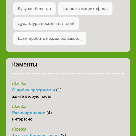
Кусучая белочка
Голос из магнитофона
Дура-фура несется на тебя!
Если пробить ножом большое...
Каменты
r0zetka
Ошибка программы
(1)
ждите вторую часть
r0zetka
Разочарование
(4)
интэрэсно
r0zetka
Тот, кто боялся грозы
(2)