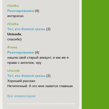
r0zetka
Разочарование
(4)
интэрэсно
r0zetka
Тот, кто боялся грозы
(2)
Unicode
,
спасибо)
Флика
Разочарование
(4)
нашла свой старый аккаунт, и как же я
права с ангелом, ору
Unicode
Тот, кто боялся грозы
(2)
Хороший рассказ
Нетипичный. А это мне кажется главным
Все комментарии