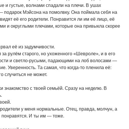
е и густые, волнами спадали на плечи. В ушах
— подарок Мэйсона на помолвку. Она поймала себя на
увидят её его родители. Понравится ли им её лицо, её
ми и округлыми плечами, которые она привыкла скорее
вал её из задумчивости.
 за рулём старого, но ухоженного «Шевроле», и в его
юсти и светло-русыми, падающими на лоб волосами —
е. Уверенность. Та самая, что когда-то пленила её:
о случиться не может.
и знакомство с твоей семьёй. Сразу на неделю. В
.
воей.
 родители у меня нормальные. Отец, правда, молчун, а
е понравятся. И ты им — тоже.