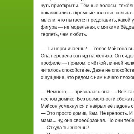
чуть приоткрыты. Тёмные волосы, тяжёлы
покачивались скромные золотые кольца 
мысли, что пытается представить, какой 
фигура — не модельная, с мягкими бёдра
терпеть, чем любить.
— Ты нервничаешь? — голос Мэйсона выр
Она перевела взгляд на жениха. Он сидел
профиле — прямом, с чёткой линией чел
читалось спокойствие. Даже не спокойстви
ощущение, что рядом с ним ничего плохог
— Немного, — призналась она. — Всё-так
лесном домике. Без возможности сбежать
Мэйсон усмехнулся и накрыл её ладонь с
— Это просто домик, Кам. Не крепость. И
мама... ну, она своеобразная. Но они теб
— Откуда ты знаешь?