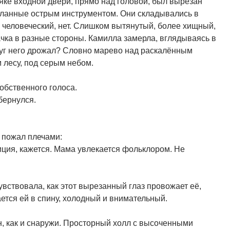
сяке входной двери, прямо над головой, был вырезан
деланные острым инструментом. Они складывались в
 человеческий, нет. Слишком вытянутый, более хищный,
чка в разные стороны. Камилла замерла, вглядываясь в
круг него дрожал? Словно марево над раскалённым
м лесу, под серым небом.
обственного голоса.
бернулся.
и пожал плечами:
иция, кажется. Мама увлекается фольклором. Не
вствовала, как этот вырезанный глаз провожает её,
ается ей в спину, холодный и внимательный.
н, как и снаружи. Просторный холл с высоченными