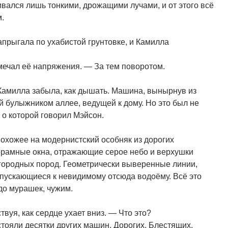
вался лишь тонкими, дрожащими лучами, и от этого всё
.
прыгала по ухабистой грунтовке, и Камилла
амечал её напряжения. — За тем поворотом.
 Камилла забыла, как дышать. Машина, вынырнув из
й булыжником аллее, ведущей к дому. Но это был не
 о которой говорил Мэйсон.
охожее на модернистский особняк из дорогих
орамные окна, отражающие серое небо и верхушки
лагородных пород. Геометрически выверенные линии,
спускающиеся к невидимому отсюда водоёму. Всё это
до мурашек, чужим.
вуя, как сердце ухает вниз. — Что это?
стояли десятки других машин. Дорогих. Блестящих.