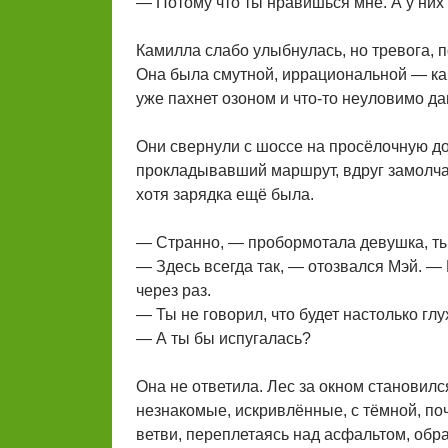
— Потому что ты нравишься мне. А у них
Камилла слабо улыбнулась, но тревога, п
Она была смутной, иррациональной — как 
уже пахнет озоном и что-то неуловимо да
Они свернули с шоссе на просёлочную до
прокладывавший маршрут, вдруг замолчал
хотя зарядка ещё была.
— Странно, — пробормотала девушка, ты
— Здесь всегда так, — отозвался Мэй. — М
через раз.
— Ты не говорил, что будет настолько глу
— А ты бы испугалась?
Она не ответила. Лес за окном становилс
незнакомые, искривлённые, с тёмной, поч
ветви, переплетаясь над асфальтом, обр