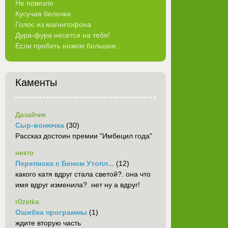
Не повезло
Кусучая белочка
Голос из магнитофона
Дура-фура несется на тебя!
Если пробить ножом большое...
Каменты
Дазайчик
Сыр-вонючка
(30)
Рассказ достоин премии "Имбецил года"
некто
Переписка с Беном Утопл...
(12)
какого катя вдруг стала светой?. она что
имя вдруг изменила?. нет ну а вдруг!
r0zetka
Ошибка программы
(1)
ждите вторую часть