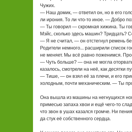
Чужих.
— Наш домик, — ответил он, но в его гол
ли ирония. То ли что-то иное. — Добро п
— Ты говорил — скромная хижина. Ты гов
Мэйс, сколько здесь машин? Тридцать? С
— Я не считал, — он отстегнул ремень б
Родители немного... расширили список го
не меняет. Мы всё равно поженимся. Про
— Чуть больше? — она не могла оторвать 
казалось, смотрели на неё, как десятки п
— Тише, — он взял её за плечи, и его пр
холодным, почти механическим. — Ты прос
Она вышла из машины на негнущихся нога
примесью запаха хвои и ещё чего-то слад
что звон в ушах казался громче. Ни пения
да стук её собственного сердца.