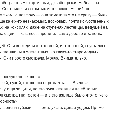
 абстрактными картинами, дизайнерская мебель, на
л. Свет лился из скрытых источников, мягкий, но
м эхом. И повсюду — она заметила это не сразу — были
щё каких-то незнакомых, восковых, почти искусственных
х, на консолях, даже на ступенях лестницы, ведущей на
шающий — казалось, пропитал само дерево и камень.
й. Они выходили из гостиной, из столовой, спускались
х, женщины в элегантных, но каких-то старомодных
я. Они просто смотрели. Молча. Внимательно.
 приглушённый шёпот.
ский, сухой, как шорох пергамента. — Вылитая.
у, ища защиты, но его рука, лежащая на её талии,
 смотрел на гостей — и в его взгляде было что-то, чего
корность?
ва шевеля губами. — Пожалуйста. Давай уедем. Прямо