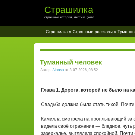
Страшилка
страшные истории, мистика, ужас
Страшилка
»
Страшные рассказы
» Туманны
Туманный человек
Автор:
Alonso
от 3-07-2026, 08:52
Глава 1. Дорога, которой не было на к
Свадьба должна была стать тихой. Почти
Камилла смотрела на проплывающий за о
видела своё отражение — бледное, чуть 
зазеркалье, выглядела спокойной. Почти