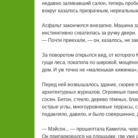
недавно заливавший салон, теперь проби
вокруг казалось призрачным, нереальным
Асфальт закончился внезапно. Машина за
инстинктивно схватилась за ручку двери.
— Почти приехали, — он, казалось, не з
За поворотом открылся вид, от которого
гущи леса, покатила по широкой, мощёно
дом. И уж точно не «маленькая хижинка»,
Перед ней возвышалось здание, скорее п
архитектурных журналов. Огромные пан
сосен. Бетон, стекло, дерево тёмных, б
острые углы, многоуровневые террасы, 
подавляло, давило, и было совершенно, 
— Мэйсон... — прошептала Камилла, чувст
Он припарковался на площадке, где уже 