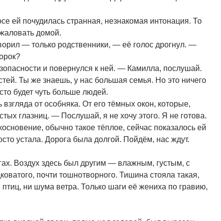
осе ей почудилась странная, незнакомая интонация. То
ожаловать домой.
орил — только родственники, — её голос дрогнул. —
орок?
езопасности и повернулся к ней. — Камилла, послушай.
стей. Ты же знаешь, у нас большая семья. Но это ничего
сто будет чуть больше людей.
взгляда от особняка. От его тёмных окон, которые,
устых глазниц. — Послушай, я не хочу этого. Я не готова.
икосновение, обычно такое тёплое, сейчас показалось ей
то устала. Дорога была долгой. Пойдём, нас ждут.
х. Воздух здесь был другим — влажным, густым, с
коватого, почти тошнотворного. Тишина стояла такая,
 птиц, ни шума ветра. Только шаги её жениха по гравию,