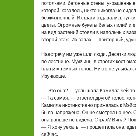
потолками, бетонные стены, украшенные
которой, казалось, никто никогда не сиде
безжизненный. Их шаги отдавались гулки
цветы. Огромные букеты белых лилий и е
на вид растений стояли в напольных ваза
второй этаж. Их запах — приторный, уду
Навстречу им уже шли люди. Десятки люде
по лестнице. Мужчины в строгих костюма
платьях тёмных тонов. Никто не улыбалс
Изучающе.
— Это она? — услышала Камилла чей-то
— Та самая, — ответил другой голос, жен
Камилла инстинктивно прижалась к Мэйсон
была напряжена. Он не смотрел на неё. Он
она раньше не видела. Страх? Вина? По
— Я хочу уехать, — прошептала она, ед
сейчас.