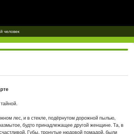
й человек
арте
 тайной.
кном лес, и в стекле, подёрнутом дорожной пылью,
размытое, будто принадлежащее другой женщине. Та, в
 счастливой. Губы, тронутые нюдовой помадой, были