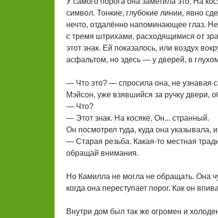
У самого порога она заметила это. На ко
символ. Тонкие, глубокие линии, явно с
нечто, отдалённо напоминающее глаз. Не
с тремя штрихами, расходящимися от зра
этот знак. Ей показалось, или воздух во
асфальтом, но здесь — у дверей, в глухо
— Что это? — спросила она, не узнавая с
Мэйсон, уже взявшийся за ручку двери, о
— Что?
— Этот знак. На косяке. Он... странный.
Он посмотрел туда, куда она указывала, 
— Старая резьба. Какая-то местная трад
обращай внимания.
Но Камилла не могла не обращать. Она чу
когда она переступает порог. Как он впив
Внутри дом был так же огромен и холоде