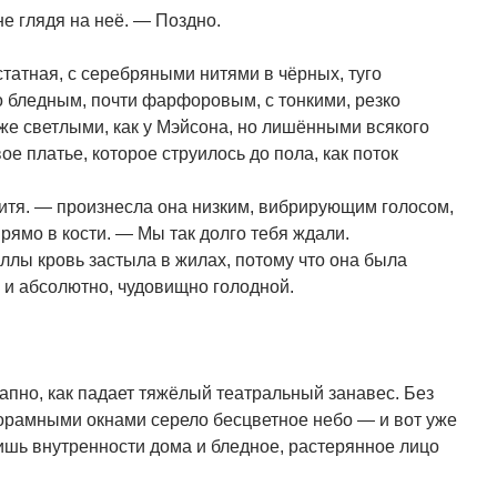
не глядя на неё. — Поздно.
татная, с серебряными нитями в чёрных, туго
о бледным, почти фарфоровым, с тонкими, резко
же светлыми, как у Мэйсона, но лишёнными всякого
ое платье, которое струилось до пола, как поток
итя. — произнесла она низким, вибрирующим голосом,
прямо в кости. — Мы так долго тебя ждали.
ллы кровь застыла в жилах, потому что она была
 и абсолютно, чудовищно голодной.
пно, как падает тяжёлый театральный занавес. Без
анорамными окнами серело бесцветное небо — и вот уже
ишь внутренности дома и бледное, растерянное лицо