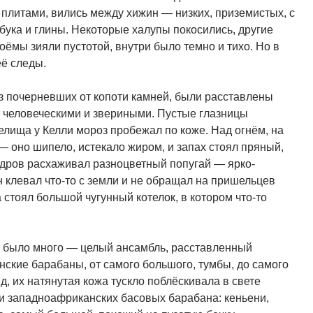
плитами, вились между хижин — низких, приземистых, с
ука и глины. Некоторые халупы покосились, другие
мы зияли пустотой, внутри было темно и тихо. Но в
её следы.
з почерневших от копоти камней, были расставлены
 человеческими и звериными. Пустые глазницы
релища у Келли мороз пробежал по коже. Над огнём, на
 оно шипело, истекало жиром, и запах стоял пряный,
дров расхаживал разноцветный попугай — ярко-
 клевал что-то с земли и не обращал на пришельцев
 стоял большой чугунный котелок, в котором что-то
 было много — целый ансамбль, расставленный
инские барабаны, от самого большого, тумбы, до самого
д, их натянутая кожа тускло поблёскивала в свете
и западноафриканских басовых барабана: кеньени,