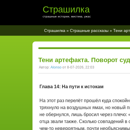
Страшилка
страшные истории, мистика, ужас
Страшилка
»
Страшные рассказы
» Тени арт
Тени артефакта. Поворот суд
Автор:
Alonso
от 8-07-2026, 22:03
Глава 14: На пути к истокам
На этот раз перелёт прошёл куда спокойн
тряхнуло на воздушных ямах, но новый 
не обернулся, лишь бросил через плечо: «
отца звали также. Сколько совпадений в о
чем-то невероятным, почти необъяснимы