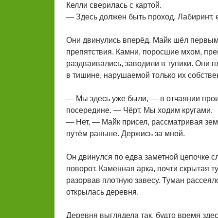
Келли сверилась с картой.
— Здесь должен быть проход. Лабиринт, 
Они двинулись вперёд. Майк шёл первым,
препятствия. Камни, поросшие мхом, прег
раздваивались, заводили в тупики. Они п
в тишине, нарушаемой только их собств
— Мы здесь уже были, — в отчаянии прои
посередине. — Чёрт. Мы ходим кругами.
— Нет, — Майк присел, рассматривая зем
путём раньше. Держись за мной.
Он двинулся по едва заметной цепочке с
поворот. Каменная арка, почти скрытая т
разорвав плотную завесу. Туман рассеялс
открылась деревня.
Деревня выглядела так, будто время зде