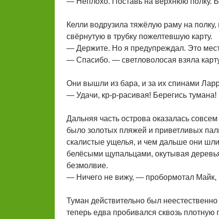
— Неплохо. Поставь на верхнюю полку. 
Келли водрузила тяжёлую раму на полку, 
свёрнутую в трубку пожелтевшую карту.
— Держите. Но я предупреждал. Это место
— Спасибо. — светловолосая взяла карту,
Они вышли из бара, и за их спинами Лар
— Удачи, кр-р-расивая! Берегись тумана!
Дальняя часть острова оказалась совсем 
было золотых пляжей и приветливых паль
скалистые ущелья, и чем дальше они шли
белёсыми щупальцами, окутывая деревья
безмолвие.
— Ничего не вижу, — пробормотал Майк, 
Туман действительно был неестественно 
теперь едва пробивался сквозь плотную 