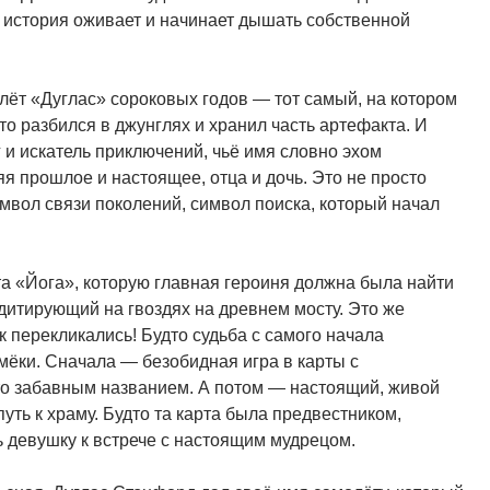
а история оживает и начинает дышать собственной
олёт «Дуглас» сороковых годов — тот самый, на котором
что разбился в джунглях и хранил часть артефакта. И
 и искатель приключений, чьё имя словно эхом
я прошлое и настоящее, отца и дочь. Это не просто
мвол связи поколений, символ поиска, который начал
та «Йога», которую главная героиня должна была найти
медитирующий на гвоздях на древнем мосту. Это же
 перекликались! Будто судьба с самого начала
мёки. Сначала — безобидная игра в карты с
сто забавным названием. А потом — настоящий, живой
 путь к храму. Будто та карта была предвестником,
 девушку к встрече с настоящим мудрецом.