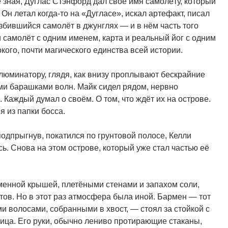
 зная, Дуглас Стэнфорд дал своё имя самолёту, который
Он летал когда-то на «Дугласе», искал артефакт, писал
азбившийся самолёт в джунглях — и в нём часть того
и самолёт с одним именем, карта и реальный йог с одним
ого, почти магического единства всей истории.
люминатору, глядя, как внизу проплывают бескрайние
и барашками волн. Майк сидел рядом, нервно
. Каждый думал о своём. О том, что ждёт их на острове.
я из папки босса.
подпрыгнув, покатился по грунтовой полосе, Келли
ь. Снова на этом острове, который уже стал частью её
оменной крышей, плетёными стенами и запахом соли,
ов. Но в этот раз атмосфера была иной. Бармен — тот
 волосами, собранными в хвост, — стоял за стойкой с
ца. Его руки, обычно лениво протирающие стаканы,