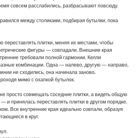
ремя совсем расслабились, разбрасывают повсюду.
правился между столиками, подбирая бутылки, пока
 переставлять плитки, меняя их местами, чтобы
ометрические фигуры — совпадали. Внешние края
утренние требовали полной гармонии. Келли
разные комбинации. Одна — налево, другую — направо,
линии не сходились, она начинала заново.
роходя мимо с охапкой бутылок.
 не просто совмещать соседние плитки, а видеть общую
 — и принялась переставлять плитки в другом порядке.
ком. Все внутренние края идеально совпали, образуя
тающиеся в круг.
ул.