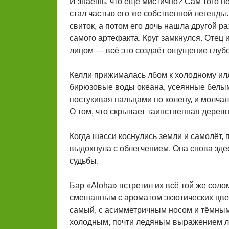
И знаешь, что ещё мистично? Сам того не
стал частью его же собственной легенды. 
свиток, а потом его дочь нашла другой р
самого артефакта. Круг замкнулся. Отец 
лицом — всё это создаёт ощущение глубок
Келли прижималась лбом к холодному ил
бирюзовые воды океана, усеянные белым
постукивая пальцами по колену, и молчал
О том, что скрывает таинственная деревн
Когда шасси коснулись земли и самолёт, 
выдохнула с облегчением. Она снова здес
судьбы.
Бар «Aloha» встретил их всё той же сол
смешанным с ароматом экзотических цвет
самый, с асимметричным носом и тёмными
холодным, почти ледяным выражением ли