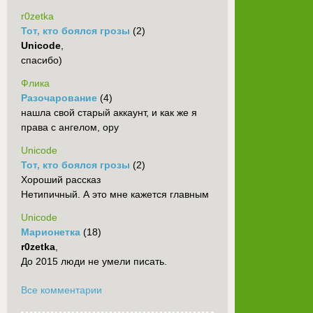
r0zetka
Тот, кто боялся грозы
(2)
Unicode
,
спасибо)
Флика
Разочарование
(4)
нашла свой старый аккаунт, и как же я
права с ангелом, ору
Unicode
Тот, кто боялся грозы
(2)
Хороший рассказ
Нетипичный. А это мне кажется главным
Unicode
Марионетка
(18)
r0zetka
,
До 2015 люди не умели писать.
Все комментарии