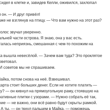
идел в клетке и, завидев Келли, оживился, захлопал
 он. — И друг привёл!
е не взглянув на птицу. — Что вам нужно на этот раз?
голос звучал уверенно.
льней части острова. Я знаю, она у вас есть.
талась неприязнь, смешанная с чем-то похожим на
а вышла невесёлой. — Зачем вам туда? Это проклятое
советовал.
 И советов мы не спрашиваем.
айка, потом снова на неё. Взвешивал.
арта стоит больших денег. Если не хотите платить —
тку? — он кивнул на прямоугольную раму, стоявшую на
оративные плитки с узорами. — Нужно собрать её так,
ие — не важно, они всё равно будут скрыты рамкой.
ту. А ты, — он ткнул пальцем в Майка, — поможешь