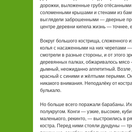
дорожки, выложенные грубо отёсанными 
соломенными крышами и стенами из бамб
выглядели заброшенными — дверные проё
центре деревни кипела жизнь — точнее, 
Вокруг большого кострища, сложенного и
колья с насаженными на них черепами —
смотрели в разные стороны, и от этого з
деревянных палках, обжаривалось мясо —
дымный, неожиданно аппетитный. Возле 
красный с синими и жёлтыми перьями. Он
никакого внимания. Неподалёку от костра
булькало.
Но больше всего поражали барабаны. Их
полукругом. Конги — узкие, высокие, куб
маленького, рекинто, — выстроились в ря
костра. Перед ними стояли дундуны — тр