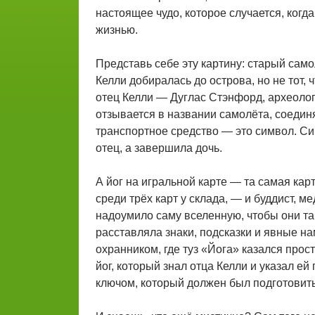
настоящее чудо, которое случается, когд
жизнью.
Представь себе эту картину: старый сам
Келли добиралась до острова, но не тот, 
отец Келли — Дуглас Стэнфорд, археолог
отзывается в названии самолёта, соединя
транспортное средство — это символ. Си
отец, а завершила дочь.
А йог на игральной карте — та самая кар
среди трёх карт у склада, — и буддист, 
надоумило саму вселенную, чтобы они так
расставляла знаки, подсказки и явные на
охранником, где туз «Йога» казался про
йог, который знал отца Келли и указал ей
ключом, который должен был подготовить