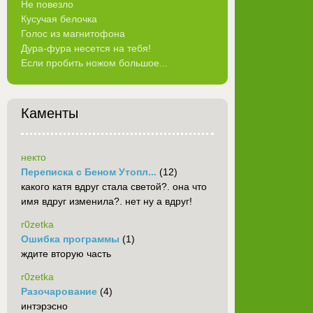
Не повезло
Кусучая белочка
Голос из магнитофона
Дура-фура несется на тебя!
Если пробить ножом большое...
Каменты
некто
Переписка с Беном Утопл...
(12)
какого катя вдруг стала светой?. она что
имя вдруг изменила?. нет ну а вдруг!
r0zetka
Ошибка программы
(1)
ждите вторую часть
r0zetka
Разочарование
(4)
интэрэсно