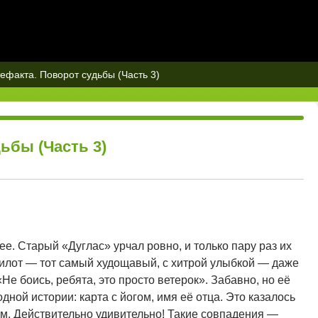
ефакта. Поворот судьбы (Часть 3)
ьбы (Часть 3)
ее. Старый «Дуглас» урчал ровно, и только пару раз их
пилот — тот самый худощавый, с хитрой улыбкой — даже
Не боись, ребята, это просто ветерок». Забавно, но её
дной истории: карта с йогом, имя её отца. Это казалось
м. Действительно удивительно! Такие совпадения —