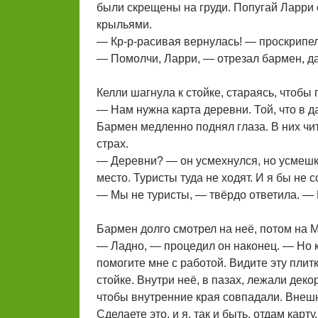
были скрещены на груди. Попугай Ларри с
крыльями.
— Кр-р-расивая вернулась! — проскрипел
— Помолчи, Ларри, — отрезал бармен, даж
Келли шагнула к стойке, стараясь, чтобы 
— Нам нужна карта деревни. Той, что в да
Бармен медленно поднял глаза. В них чи
страх.
— Деревни? — он усмехнулся, но усмешк
место. Туристы туда не ходят. И я бы не 
— Мы не туристы, — твёрдо ответила. —
Бармен долго смотрел на неё, потом на М
— Ладно, — процедил он наконец. — Но к
помогите мне с работой. Видите эту пли
стойке. Внутри неё, в пазах, лежали дек
чтобы внутренние края совпадали. Внешн
Сделаете это, и я, так и быть, отдам кар