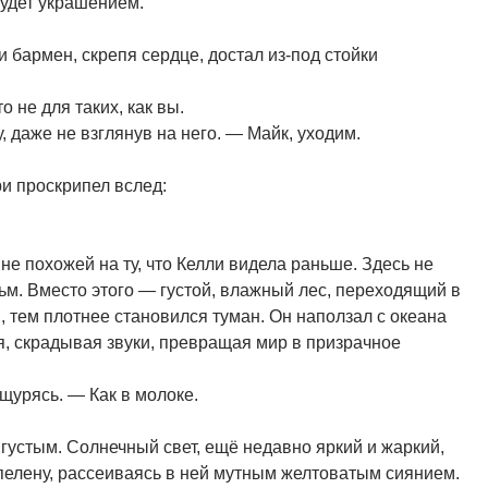
Будет украшением.
и бармен, скрепя сердце, достал из-под стойки
 не для таких, как вы.
 даже не взглянув на него. — Майк, уходим.
ри проскрипел вслед:
не похожей на ту, что Келли видела раньше. Здесь не
м. Вместо этого — густой, влажный лес, переходящий в
, тем плотнее становился туман. Он наползал с океана
, скрадывая звуки, превращая мир в призрачное
щурясь. — Как в молоке.
густым. Солнечный свет, ещё недавно яркий и жаркий,
пелену, рассеиваясь в ней мутным желтоватым сиянием.