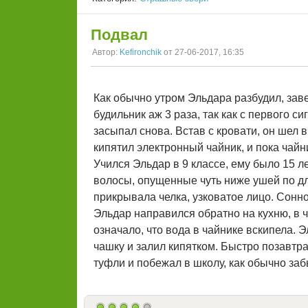
Подвал
Автор:
Kefironchik
от 27-06-2017, 16:35
Как обычно утром Эльдара разбудил, зав
будильник аж 3 раза, так как с первого си
засыпал снова. Встав с кровати, он шел 
кипятил электронный чайник, и пока чайн
Учился Эльдар в 9 классе, ему было 15 ле
волосы, опущенные чуть ниже ушей по дл
прикрывала челка, узковатое лицо. Сонн
Эльдар направился обратно на кухню, в ч
означало, что вода в чайнике вскипела. 
чашку и залил кипятком. Быстро позавтр
туфли и побежал в школу, как обычно за