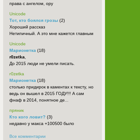
права с ангелом, ору
Unicode
Тот, кто боялся грозы
(2)
Хороший рассказ
Нетипичный. А это мне кажется главным
Unicode
Марионетка
(18)
r0zetka
,
До 2015 люди не умели писать.
r0zetka
Марионетка
(18)
столько придирок в каментах к тексту, но
ведь он вышел в 2015 ГОДУ!!! А сам
фнаф в 2014, понятное де...
пряник
Кто кого ловит?
(3)
недавно у макса +100500 было
Все комментарии