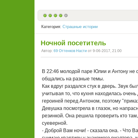
Категория:
Страшные истории
Ночной посетитель
Автор:
69 Оттенков Насти
от 9-06-2017, 21:00
В 22:46 молодой паре Юлии и Антону не с
общались на разные темы.
Как вдруг раздался стук в дверь. Звук б
учитывая то, что кухня находилась очень
героиней перед Антоном, поэтому "приказ
Девушка посмотрела в глазок, но напрасн
резинкой. Она решила проверить кто там, 
суеверной.
- Доброй Вам ночи! - сказала она. - Что 
снимаю квартиру у знакомого риэлтора, х