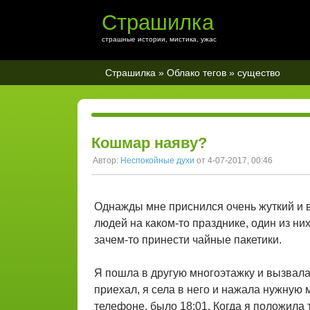
Страшилка
страшные истории, мистика, ужас
Страшилка
»
Облако тегов
» существо
Кошмар наяву?
Автор:
Неспокойные духи
от 4-07-2017, 00:46
Однажды мне приснился очень жуткий и 
людей на каком-то празднике, один из ни
зачем-то принести чайные пакетики.
Я пошла в другую многоэтажку и вызвала 
приехал, я села в него и нажала нужную 
телефоне, было 18:01. Когда я положила т