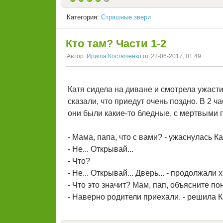
Категория:
Страшные звери
Кто там? Части 1-2
Автор:
Ириша Костюченко
от 22-06-2017, 01:49
Катя сидела на диване и смотрела ужастик
сказали, что приедут очень поздно. В 2 ч
они были какие-то бледные, с мертвыми 
- Мама, папа, что с вами? - ужаснулась Ка
- Не... Открывай...
- Что?
- Не... Открывай... Дверь... - продолжали
- Что это значит? Мам, пап, объясните пон
- Наверно родители приехали. - решила К