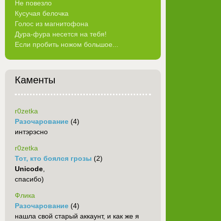
Не повезло
Кусучая белочка
Голос из магнитофона
Дура-фура несется на тебя!
Если пробить ножом большое...
Каменты
r0zetka
Разочарование
(4)
интэрэсно
r0zetka
Тот, кто боялся грозы
(2)
Unicode
,
спасибо)
Флика
Разочарование
(4)
нашла свой старый аккаунт, и как же я