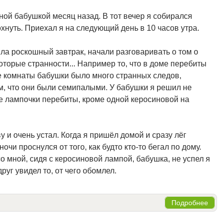
ной бабушкой месяц назад. В тот вечер я собирался
охнуть. Приехал я на следующий день в 10 часов утра.
ла роскошный завтрак, начали разговаривать о том о
которые странности... Например то, что в доме перебиты
ле комнаты бабушки было много странных следов,
ом, что они были семипалыми. У бабушки я решил не
се лампочки перебиты, кроме одной керосиновой на
у и очень устал. Когда я пришёл домой и сразу лёг
очи проснулся от того, как будто кто-то бегал по дому.
со мной, сидя с керосиновой лампой, бабушка, не успел я
руг увидел то, от чего обомлел.
Подробнее