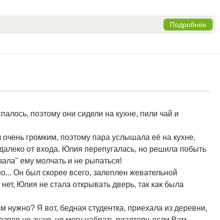
Подробнее
палось, поэтому они сидели на кухне, пили чай и
ыл очень громким, поэтому пара услышала её на кухне,
 далеко от входа. Юлия перепугалась, но решила побыть
ала" ему молчать и не рыпаться!
о... Он был скорее всего, залеплен жевательной
нет, Юлия не стала открывать дверь, так как была
Вам нужно? Я вот, бедная студентка, приехала из деревни,
озяев не знаю, но могу набрать риэлтору, если Вам