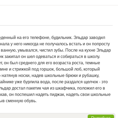
еденный на его телефоне, будильник. Эльдар заводил
гнала у него никогда не получалось встать и он попросту
в ванную, умывался, чистил зубы. После на кухне Эльдар
ик закипал он шел одеваться и собираться в школу.
т, он был среднего для его возраста роста, темные
ине и стрижкой под горшок, большой лоб, который
о натянув носки, надев школьные брюки и рубашку,
айнике уже бурлила вода, после раздался щелчок - это
Эльдар достал пакетик чая из шкафчика, положил его в
акав, он поспешил надеть пиджак, надеть свои школьные
быв сменную обувь.
Подробнее