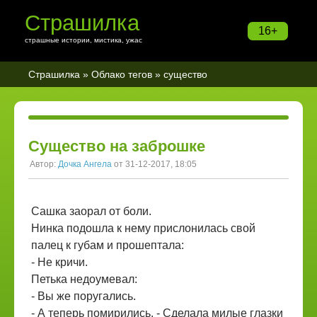
Страшилка
16+
страшные истории, мистика, ужас
Страшилка
»
Облако тегов
» существо
Существо на заброшке
Автор:
Дочка Ангела
от 31-12-2017, 18:05
Сашка заорал от боли.
Нинка подошла к нему прислонилась свой
палец к губам и прошептала:
- Не кричи.
Петька недоумевал:
- Вы же поругались.
- А теперь помирились. - Сделала милые глазки