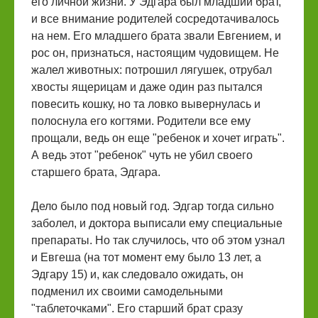
его личной жизни. У Эдгара был младший брат,
и все внимание родителей сосредотачивалось
на нем. Его младшего брата звали Евгением, и
рос он, признаться, настоящим чудовищем. Не
жалел животных: потрошил лягушек, отрубал
хвосты ящерицам и даже один раз пытался
повесить кошку, но та ловко вывернулась и
полоснула его когтями. Родители все ему
прощали, ведь он еще "ребенок и хочет играть".
А ведь этот "ребенок" чуть не убил своего
старшего брата, Эдгара.
Дело было под новый год. Эдгар тогда сильно
заболел, и доктора выписали ему специальные
препараты. Но так случилось, что об этом узнал
и Евгеша (на тот момент ему было 13 лет, а
Эдгару 15) и, как следовало ожидать, он
подменил их своими самодельными
"таблеточками". Его старший брат сразу