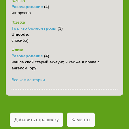
r0zetka
Разочарование
(4)
интэрэсно
r0zetka
Тот, кто боялся грозы
(3)
Unicode
,
спасибо)
Флика
Разочарование
(4)
нашла свой старый аккаунт, и как же я права с
ангелом, ору
Все комментарии
Добавить страшилку
Каменты