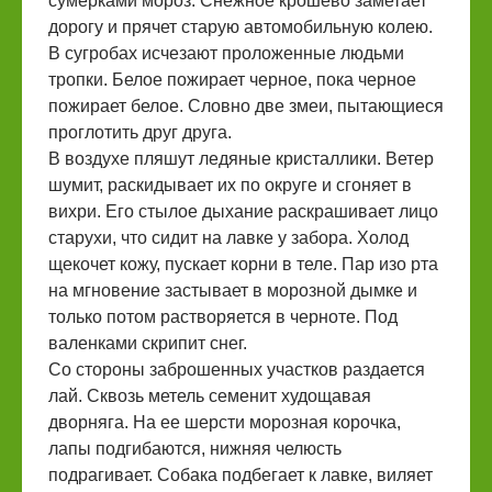
сумерками мороз. Снежное крошево заметает
дорогу и прячет старую автомобильную колею.
В сугробах исчезают проложенные людьми
тропки. Белое пожирает черное, пока черное
пожирает белое. Словно две змеи, пытающиеся
проглотить друг друга.
В воздухе пляшут ледяные кристаллики. Ветер
шумит, раскидывает их по округе и сгоняет в
вихри. Его стылое дыхание раскрашивает лицо
старухи, что сидит на лавке у забора. Холод
щекочет кожу, пускает корни в теле. Пар изо рта
на мгновение застывает в морозной дымке и
только потом растворяется в черноте. Под
валенками скрипит снег.
Со стороны заброшенных участков раздается
лай. Сквозь метель семенит худощавая
дворняга. На ее шерсти морозная корочка,
лапы подгибаются, нижняя челюсть
подрагивает. Собака подбегает к лавке, виляет