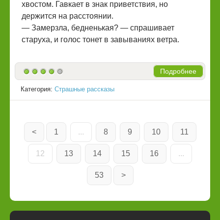
хвостом. Гавкает в знак приветствия, но
держится на расстоянии.
— Замерзла, бедненькая? — спрашивает
старуха, и голос тонет в завываниях ветра.
Подробнее
Категория:
Страшные рассказы
<
1
...
8
9
10
11
12
13
14
15
16
...
53
>