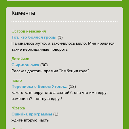
Каменты
Остров невезения
Тот, кто боялся грозы
(3)
Начиналось жутко, а закончилось мило. Мне нравятся
такие неожиданные повороты
Дазайчик
Сыр-вонючка
(30)
Рассказ достоин премии "Имбецил года"
некто
Переписка с Беном Утопл...
(12)
какого катя вдруг стала светой?. она что имя вдруг
изменила?. нет ну а вдруг!
r0zetka
Ошибка программы
(1)
ждите вторую часть