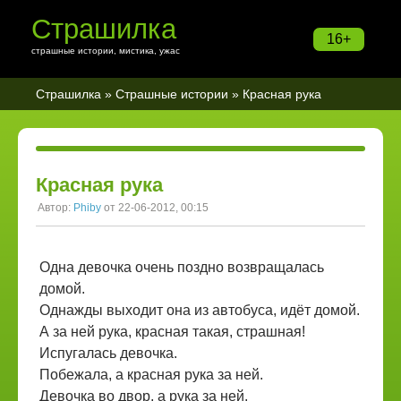
Страшилка
16+
страшные истории, мистика, ужас
Страшилка
»
Страшные истории
» Красная рука
Красная рука
Автор:
Phiby
от 22-06-2012, 00:15
Одна девочка очень поздно возвращалась
домой.
Однажды выходит она из автобуса, идёт домой.
А за ней рука, красная такая, страшная!
Испугалась девочка.
Побежала, а красная рука за ней.
Девочка во двор, а рука за ней.