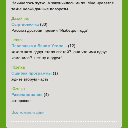
Начиналось жутко, а закончилось мило. Мне нравятся
такие неожиданные повороты
Дазайчик
Сыр-вонючка
(30)
Рассказ достоин премии "Имбецил года"
некто
Переписка с Беном Утопл...
(12)
какого катя вдруг стала светой?. она что имя вдруг
изменила?. нет ну а вдруг!
r0zetka
Ошибка программы
(1)
ждите вторую часть
r0zetka
Разочарование
(4)
интэрэсно
Все комментарии