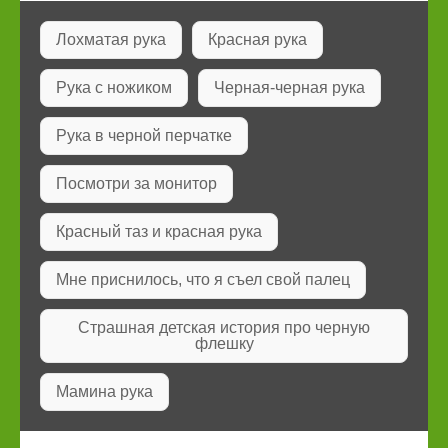
Лохматая рука
Красная рука
Рука с ножиком
Черная-черная рука
Рука в черной перчатке
Посмотри за монитор
Красный таз и красная рука
Мне приснилось, что я съел свой палец
Страшная детская история про черную
флешку
Мамина рука