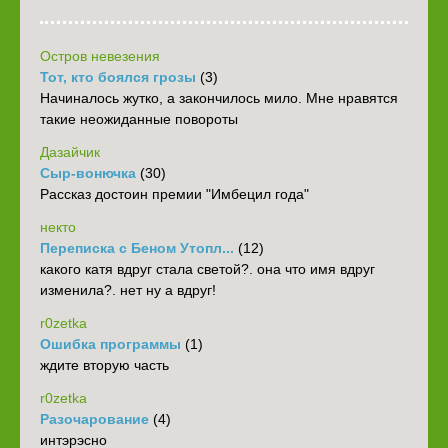
Остров невезения
Тот, кто боялся грозы
(3)
Начиналось жутко, а закончилось мило. Мне нравятся
такие неожиданные повороты
Дазайчик
Сыр-вонючка
(30)
Рассказ достоин премии "Имбецил года"
некто
Переписка с Беном Утопл...
(12)
какого катя вдруг стала светой?. она что имя вдруг
изменила?. нет ну а вдруг!
r0zetka
Ошибка программы
(1)
ждите вторую часть
r0zetka
Разочарование
(4)
интэрэсно