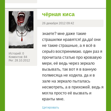
чёрная киса
26 декабря 2012 09:42
знаете? мне даже такие
страшилки нравятся! да,да! они
не такие страшные, а я всё в
серьёз воспринимаю. один раз я
Историй: 0
Коментов: 84
прочитала статью про кровавую
Рег: 28.10.2012
мери, её ведь через зеркало
вызывать, так вот я в ванную
полмесяца не ходила. да и в
зале на зеркало пыталась
несмотреть, а в прихожей. ведь я
могла просто её вызвать и
кранты мне.
Цитировать