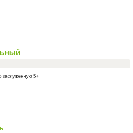
ЛЬНЫЙ
ю заслуженную 5+
ль