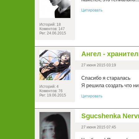
Цитировать
Историй: 18
Коментов: 147
Рег: 24.06.2015
Ангел - храните
27 июня 2015 03:19
Спасибо я старалась
Я решила создать что ни
Историй: 4
Коментов: 76
Рег: 19.06.2015
Цитировать
Sgucshenka Nerv
27 июня 2015 07:45