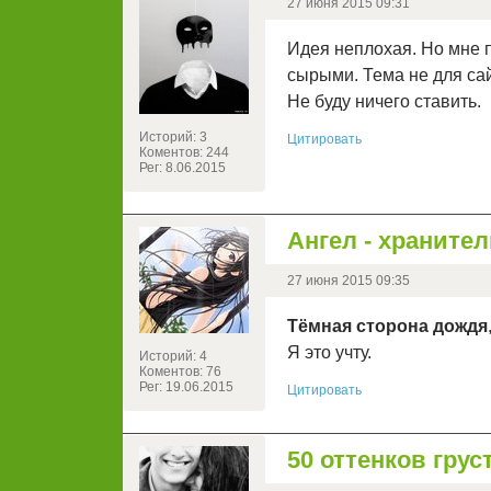
27 июня 2015 09:31
Идея неплохая. Но мне 
сырыми. Тема не для са
Не буду ничего ставить.
Историй: 3
Цитировать
Коментов: 244
Рег: 8.06.2015
Ангел - храните
27 июня 2015 09:35
Тёмная сторона дождя
Я это учту.
Историй: 4
Коментов: 76
Рег: 19.06.2015
Цитировать
50 оттенков грус