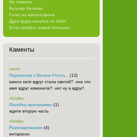
Не повезло
Кусучая белочка
Голос из магнитофона
Дура-фура несется на тебя!
Если пробить ножом большое...
Каменты
некто
Переписка с Беном Утопл...
(12)
какого катя вдруг стала светой?. она что
имя вдруг изменила?. нет ну а вдруг!
r0zetka
Ошибка программы
(1)
ждите вторую часть
r0zetka
Разочарование
(4)
интэрэсно