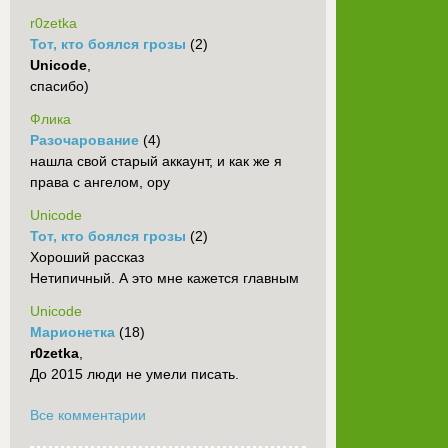
r0zetka
Тот, кто боялся грозы
(2)
Unicode
,
спасибо)
Флика
Разочарование
(4)
нашла свой старый аккаунт, и как же я
права с ангелом, ору
Unicode
Тот, кто боялся грозы
(2)
Хороший рассказ
Нетипичный. А это мне кажется главным
Unicode
Марионетка
(18)
r0zetka
,
До 2015 люди не умели писать.
Все комментарии