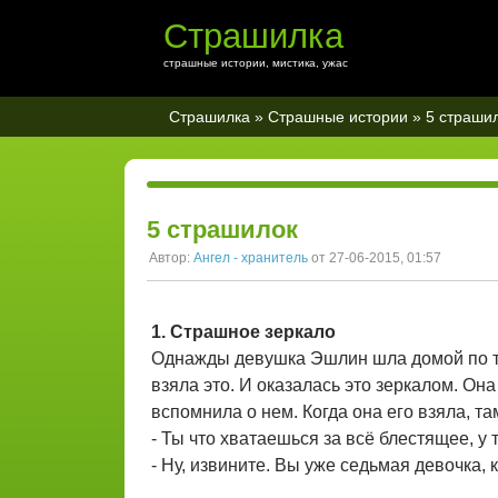
Страшилка
страшные истории, мистика, ужас
Страшилка
»
Страшные истории
» 5 страши
5 страшилок
Автор:
Ангел - хранитель
от 27-06-2015, 01:57
1. Страшное зеркало
Однажды девушка Эшлин шла домой по тё
взяла это. И оказалась это зеркалом. Она
вспомнила о нем. Когда она его взяла, та
- Ты что хватаешься за всё блестящее, у 
- Ну, извините. Вы уже седьмая девочка, 