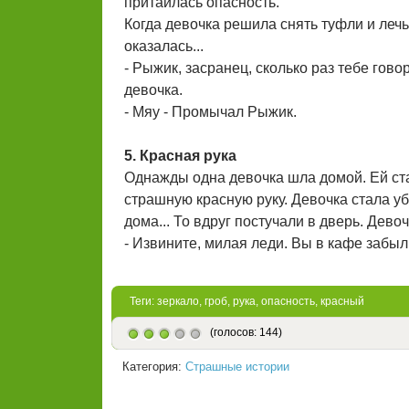
притаилась опасность.
Когда девочка решила снять туфли и лечь
оказалась...
- Рыжик, засранец, сколько раз тебе гово
девочка.
- Мяу - Промычал Рыжик.
5. Красная рука
Однажды одна девочка шла домой. Ей ста
страшную красную руку. Девочка стала уб
дома... То вдруг постучали в дверь. Дево
- Извините, милая леди. Вы в кафе забыли
Теги:
зеркало
,
гроб
,
рука
,
опасность
,
красный
(голосов: 144)
Категория:
Страшные истории