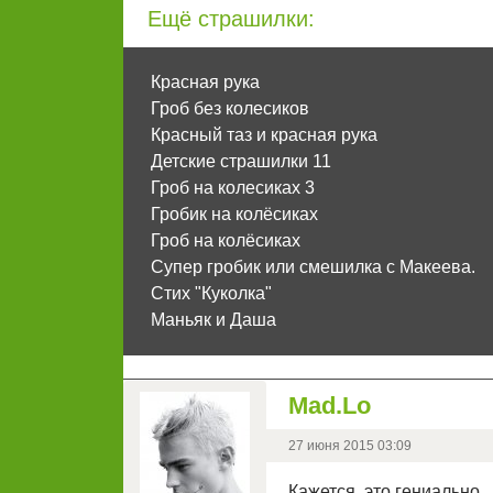
Ещё страшилки:
Красная рука
Гроб без колесиков
Красный таз и красная рука
Детские страшилки 11
Гроб на колесиках 3
Гробик на кoлёсиках
Гроб на колёсиках
Супер гробик или смешилка с Макеева.
Стих "Куколка"
Маньяк и Даша
Mad.Lo
27 июня 2015 03:09
Кажется, это гениально...