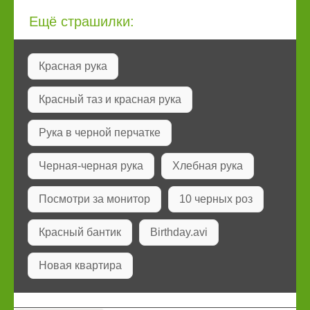
Ещё страшилки:
Красная рука
Красный таз и красная рука
Рука в черной перчатке
Черная-черная рука
Хлебная рука
Посмотри за монитор
10 черных роз
Красный бантик
Birthday.avi
Новая квартира