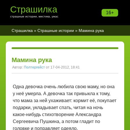
Страшилка
16+
страшные истории, мистика, ужас
Страшилка
»
Страшные истории
» Мамина рука
Мамина рука
Автор:
Полтергейст
от 17-04-2012, 18:41
Одна девочка очень любила свою маму, но она
у неё умерла. А девочка так привыкла к тому,
что мама за ней ухаживает: кормит её, покупает
подарки, укладывает спать, читая на ночь
какое-нибудь стихотворение Александра
Сергеевича Пушкина, а потом гладит по
головке и поправляет одеяло.