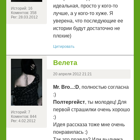
идеальная, просто у кого-то
Историй: 16
Коментов: 358
лучше, а у кого-то хуже. Я
Рег: 28.03.2012
уверена, что последующие ее
истории будут достаточно не
плохие)
Цитировать
Велета
20 апреля 2012 21:21
Mr. Bro...:D
, полностью согласна
:)
Полтергейст
, ты молодец! Для
первой страшилки очень хорошо
Историй: 7
Коментов: 844
:)
Рег: 4.02.2012
Идея рассказа тоже мне очень
понравилась :)
Так это правда? Или выдумка...