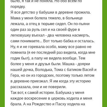
было, я так и не поняла. Но обо всем по
порядку.
Я все детство у бабушки в деревне прожила.
Мама у меня болела тяжело, в больнице
лежала, а отец в тюрьме сидел. Он по-пьяни
один раз за руль сел и на своей фуре в
легковушку въехал - два человека насмерть,
сами понимаете... Вот только бабка и осталась.
Ну, я и не горевала особо, маму все равно не
помнила (я ее последний раз видела, когда мне
годик был), а папу не видела вообще. Тем
более у меня и друзья были. Машка - доярки
нашей дочка, Володька, Тома с батиком Васей и
Гера, но он из городских, поэтому только летом
в деревню приезжал. Я им когда эту историю
рассказала, они и не поверили.
Так вот, к самой истории. Бабушка у меня
каждое воскресение в церковь ходила и меня
брала. А на Рождество и Пасху ходила на