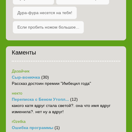
Дура-фура несется на тебя!
Если пробить ножом большое...
Каменты
Дазайчик
Сыр-вонючка
(30)
Рассказ достоин премии "Имбецил года"
некто
Переписка с Беном Утопл...
(12)
какого катя вдруг стала светой?. она что имя вдруг
изменила?. нет ну а вдруг!
r0zetka
Ошибка программы
(1)