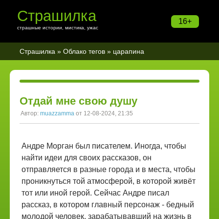
Страшилка
16+
страшные истории, мистика, ужас
Страшилка
»
Облако тегов
» царапина
Отдай мне свою душу
Автор:
muazzamma
от 12-08-2024, 21:35
Андре Морган был писателем. Иногда, чтобы
найти идеи для своих рассказов, он
отправляется в разные города и в места, чтобы
проникнуться той атмосферой, в которой живёт
тот или иной герой. Сейчас Андре писал
рассказ, в котором главный персонаж - бедный
молодой человек, зарабатывавший на жизнь в