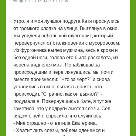
Автор:
Unit
от 16-03-2019, 12:35
Утро, я и моя лучшая подруга Катя проснулись
от громкого хлопка на улице. Выглянув в окно,
мы увидели небольшой фургончик, который
перевернулся от столкновения с мусоровозом.
Из фургончика вылез мужчина, весь в крови и
без одной ноги, голова его была расколота, из
черепа виднелся мозг. Понаблюдав за
происходящим и переглянувшись, мы почти
вместе произнесли: "Что за черт?" и снова
уставились в окно, пытаясь понять, что
происходит. "Странно, как он выжил?" -
подумала я. Повернувшись к Кате, я тут же
заметила, что у подруги льются слезы. Сев
рядом с ней я спросила, что случилось.
- Мне страшно - ответила Екатерина.
- Хватит лить слезы, пойдем оденемся и