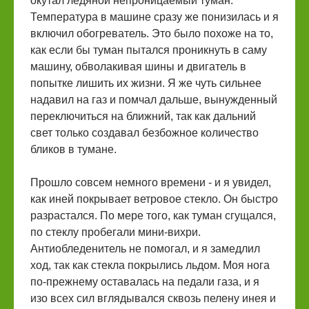
окутал ледяной непроницаемый туман.
Температура в машине сразу же понизилась и я
включил обогреватель. Это было похоже на то,
как если бы туман пытался проникнуть в саму
машину, обволакивая шины и двигатель в
попытке лишить их жизни. Я же чуть сильнее
надавил на газ и помчал дальше, вынужденный
переключиться на ближний, так как дальний
свет только создавал безбожное количество
бликов в тумане.
Прошло совсем немного времени - и я увидел,
как иней покрывает ветровое стекло. Он быстро
разрастался. По мере того, как туман сгущался,
по стеклу пробегали мини-вихри.
Антиобледенитель не помогал, и я замедлил
ход, так как стекла покрылись льдом. Моя нога
по-прежнему оставалась на педали газа, и я
изо всех сил вглядывался сквозь пелену инея и