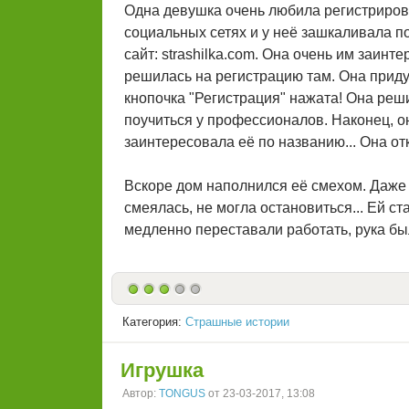
Одна девушка очень любила регистрирова
социальных сетях и у неё зашкаливала п
сайт: strashilka.com. Она очень им заинт
решилась на регистрацию там. Она придум
кнопочка "Регистрация" нажата! Она реш
поучиться у профессионалов. Наконец, он
заинтересовала её по названию... Она отк
Вскоре дом наполнился её смехом. Даже 
смеялась, не могла остановиться... Ей ст
медленно переставали работать, рука был
Категория:
Страшные истории
Игрушка
Автор:
TONGUS
от 23-03-2017, 13:08