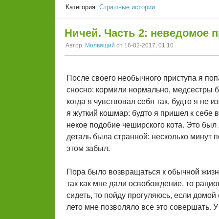
Категория:
Страшные истории
Ничей. Часть 2: неведомое 
Автор:
Молвящий
от 16-02-2017, 01:10
После своего необычного приступа я поп
сносно: кормили нормально, медсестры б
когда я чувствовал себя так, будто я не и
я жуткий кошмар: будто я пришел к себе 
некое подобие чеширского кота. Это был 
деталь была странной: несколько минут п
этом забыл.
Пора было возвращаться к обычной жизни
так как мне дали освобождение, то раци
сидеть, то пойду прогуляюсь, если домой 
лето мне позволяло все это совершать. У