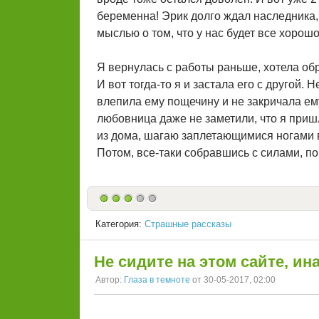
беременна! Эрик долго ждал наследника,
мыслью о том, что у нас будет все хорошо.
Я вернулась с работы раньше, хотела об
И вот тогда-то я и застала его с другой. Н
влепила ему пощечину и не закричала ем
любовница даже не заметили, что я приш
из дома, шагаю заплетающимися ногами в 
Потом, все-таки собравшись с силами, п
Категория:
Страшные рассказы
Не сидите на этом сайте, ина
Автор:
Глаза в темноте
от 30-05-2017, 02:00