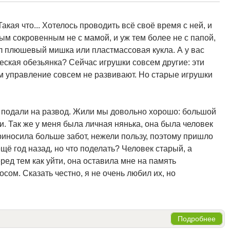
кая что... Хотелось проводить всё своё время с ней, и
мым сокровенным не с мамой, и уж тем более не с папой,
л плюшевый мишка или пластмассовая кукла. А у вас
ская обезьянка? Сейчас игрушки совсем другие: эти
м управление совсем не развивают. Но старые игрушки
ли подали на развод. Жили мы довольно хорошо: большой
ми. Так же у меня была личная нянька, она была человек
иносила больше забот, нежели пользу, поэтому пришло
щё год назад, но что поделать? Человек старый, а
ред тем как уйти, она оставила мне на память
ом. Сказать честно, я не очень любил их, но
Подробнее