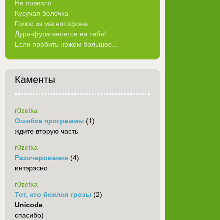
Не повезло
Кусучая белочка
Голос из магнитофона
Дура-фура несется на тебя!
Если пробить ножом большое...
Каменты
r0zetka
Ошибка программы
(1)
ждите вторую часть
r0zetka
Разочарование
(4)
интэрэсно
r0zetka
Тот, кто боялся грозы
(2)
Unicode
,
спасибо)