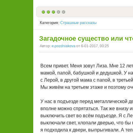
Категория:
Страшные рассказы
Загадочное существо или чт
Автор:
e.pozdniakova
от 6-01-2017, 00:25
Всем привет. Меня зовут Лиза. Мне 12 лет
мамой, папой, бабушкой и дедушкой. У на
с Лерой, в другой мама с папой, в третье
Мы живём на третьем этаже и поэтому оч
У нас в подъезде перед металлической д
вполне можно спрятаться. Так же внизу
выключить свет во всём подъезде. Я с Ле
выключали свет, хлопали дверью, что бы п
я подходила к двери, выпрыгивали. А теп