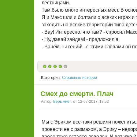
лестницами.
Там было много интересных мест. В осно
Я и Макс шли и болтали о всяких играх и
заходить на всякие территории типа детск
- Вау! Интересно, что там? - спросил Макс
- Ну, давай зайдем! - предложил я.
- Ванек! Ты гений! - с этими словами он п
Категория:
Страшные истории
Смех до смерти. Плач
Автор:
Верь мне...
от 12-07-2017, 18:52
Мы с Эриком все-таки решили пожениться.
провести ее с размахом, а Эрику – недор
вроде тоже остался доволен. И вот уже 2 