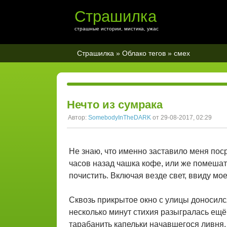
Страшилка
страшные истории, мистика, ужас
Страшилка
»
Облако тегов
» смех
Нечто из сумрака
Автор:
SomebodyInTheDARK
от 29-08-2017, 02:29
Не знаю, что именно заставило меня пос
часов назад чашка кофе, или же помешат
почистить. Включая везде свет, ввиду мо
Сквозь прикрытое окно с улицы доносилс
несколько минут стихия разыгралась ещё 
тарабанить капельки начавшегося ливня.