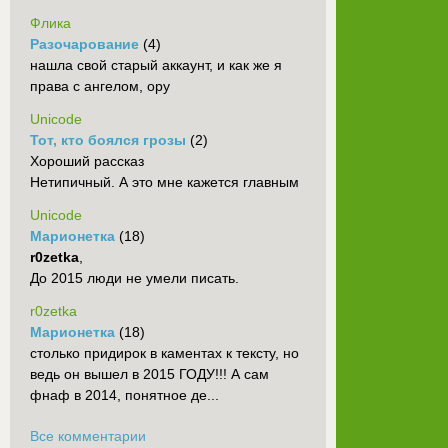
Флика
Разочарование
(4)
нашла свой старый аккаунт, и как же я
права с ангелом, ору
Unicode
Тот, кто боялся грозы
(2)
Хороший рассказ
Нетипичный. А это мне кажется главным
Unicode
Марионетка
(18)
r0zetka
,
До 2015 люди не умели писать.
r0zetka
Марионетка
(18)
столько придирок в каментах к тексту, но
ведь он вышел в 2015 ГОДУ!!! А сам
фнаф в 2014, понятное де...
Все комментарии