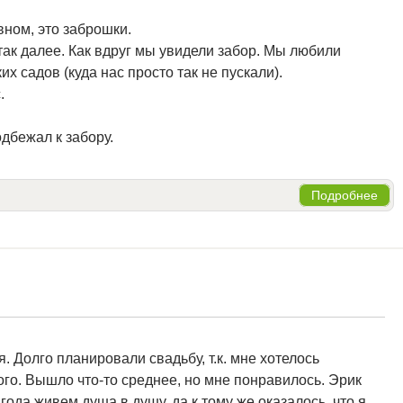
вном, это заброшки.
 так далее. Как вдруг мы увидели забор. Мы любили
их садов (куда нас просто так не пускали).
.
одбежал к забору.
Подробнее
 Долго планировали свадьбу, т.к. мне хотелось
ого. Вышло что-то среднее, но мне понравилось. Эрик
года живем душа в душу, да к тому же оказалось, что я