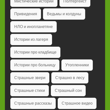
Мистические истории
Полтергейст
Привидения
Ведьмы и колдуны
НЛО и инопланетяне
Истории из лагеря
Истории про кладбище
Истории про больницу
Утопленники
Страшные звери
Страшно в лесу
Страшные стихи
Страшный сон
Страшные рассказы
Страшное видео