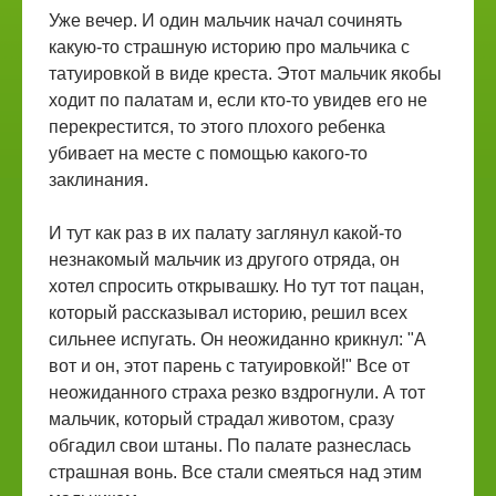
Уже вечер. И один мальчик начал сочинять
какую-то страшную историю про мальчика с
татуировкой в виде креста. Этот мальчик якобы
ходит по палатам и, если кто-то увидев его не
перекрестится, то этого плохого ребенка
убивает на месте с помощью какого-то
заклинания.
И тут как раз в их палату заглянул какой-то
незнакомый мальчик из другого отряда, он
хотел спросить открывашку. Но тут тот пацан,
который рассказывал историю, решил всех
сильнее испугать. Он неожиданно крикнул: "А
вот и он, этот парень с татуировкой!" Все от
неожиданного страха резко вздрогнули. А тот
мальчик, который страдал животом, сразу
обгадил свои штаны. По палате разнеслась
страшная вонь. Все стали смеяться над этим