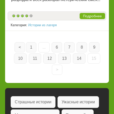
Подробнее
Категория:
Истории из лагеря
<
1
...
6
7
8
9
10
11
12
13
14
15
>
Страшные истории
Ужасные истории