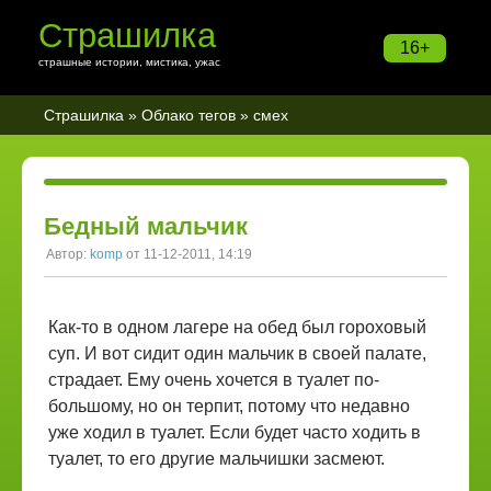
Страшилка
16+
страшные истории, мистика, ужас
Страшилка
»
Облако тегов
» смех
Бедный мальчик
Автор:
komp
от 11-12-2011, 14:19
Как-то в одном лагере на обед был гороховый
суп. И вот сидит один мальчик в своей палате,
страдает. Ему очень хочется в туалет по-
большому, но он терпит, потому что недавно
уже ходил в туалет. Если будет часто ходить в
туалет, то его другие мальчишки засмеют.