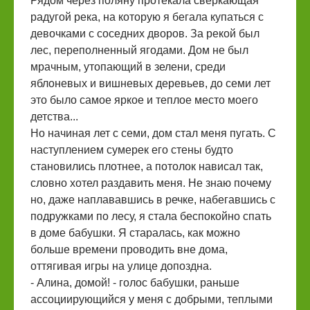
Рядом через поляну протекала сверкающая
радугой река, на которую я бегала купаться с
девочками с соседних дворов. За рекой был
лес, переполненный ягодами. Дом не был
мрачным, утопающий в зелени, среди
яблоневых и вишневых деревьев, до семи лет
это было самое яркое и теплое место моего
детства...
Но начиная лет с семи, дом стал меня пугать. С
наступлением сумерек его стены будто
становились плотнее, а потолок нависал так,
словно хотел раздавить меня. Не знаю почему
но, даже наплававшись в речке, набегавшись с
подружками по лесу, я стала беспокойно спать
в доме бабушки. Я старалась, как можно
больше времени проводить вне дома,
оттягивая игры на улице допоздна.
- Алина, домой! - голос бабушки, раньше
ассоциирующийся у меня с добрыми, теплыми