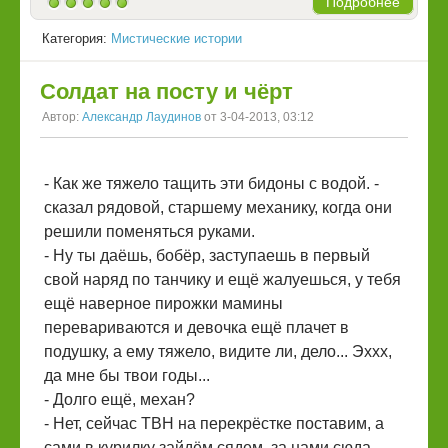
Подробнее
Категория:
Мистические истории
Солдат на посту и чёрт
Автор:
Александр Лаудинов
от 3-04-2013, 03:12
- Как же тяжело тащить эти бидоны с водой. -
сказал рядовой, старшему механику, когда они
решили поменяться руками.
- Ну ты даёшь, бобёр, заступаешь в первый
свой наряд по танчику и ещё жалуешься, у тебя
ещё наверное пирожки мамины
перевариваются и девочка ещё плачет в
подушку, а ему тяжело, видите ли, дело... Эххх,
да мне бы твои годы...
- Долго ещё, механ?
- Нет, сейчас ТВН на перекрёстке поставим, а
сами в курилку зайдём сядем, за нами сюда