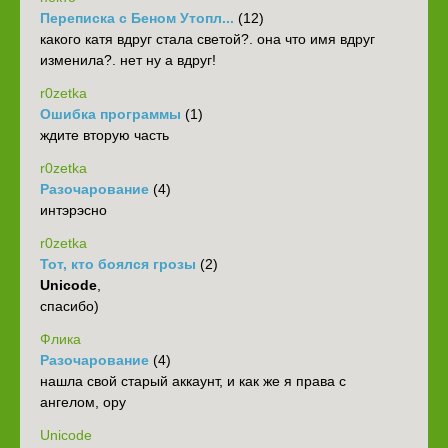
Переписка с Беном Утопл...
(12)
какого катя вдруг стала светой?. она что имя вдруг
изменила?. нет ну а вдруг!
r0zetka
Ошибка программы
(1)
ждите вторую часть
r0zetka
Разочарование
(4)
интэрэсно
r0zetka
Тот, кто боялся грозы
(2)
Unicode
,
спасибо)
Флика
Разочарование
(4)
нашла свой старый аккаунт, и как же я права с
ангелом, ору
Unicode