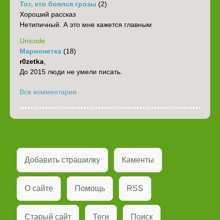
Тот, кто боялся грозы
(2)
Хороший рассказ
Нетипичный. А это мне кажется главным
Unicode
Марионетка
(18)
r0zetka
,
До 2015 люди не умели писать.
Все комментарии
Добавить страшилку
Каменты
О сайте
Помощь
RSS
Старый сайт
Теги
Поиск