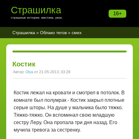
Страшилка
16+
страшные истории, мистика, ужас
Страшилка
»
Облако тегов
» смех
Костик
Автор:
Olya
от 21-05-2013, 03:28
Костик лежал на кровати и смотрел в потолок. В
комнате был полумрак - Костик закрыл плотные
серые шторы. На душе у мальчика было тяжко.
Тяжко-тяжко. Он вспоминал свою младшую
сестру Леру. Она пропала три дня назад. Его
мучила тревога за сестренку.