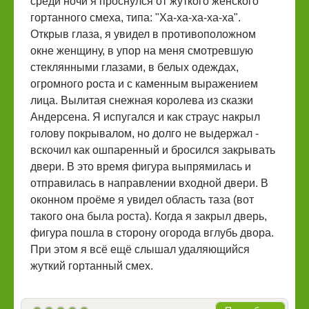
среди ночи я проснулся от жуткого женского
гортанного смеха, типа: "Ха-ха-ха-ха-ха".
Открыв глаза, я увидел в противоположном
окне женщину, в упор на меня смотревшую
стеклянными глазами, в белых одеждах,
огромного роста и с каменным выражением
лица. Вылитая снежная королева из сказки
Андерсена. Я испугался и как страус накрыл
голову покрывалом, но долго не выдержал -
вскочил как ошпаренный и бросился закрывать
двери. В это время фигура выпрямилась и
отправилась в направлении входной двери. В
оконном проёме я увидел область таза (вот
такого она была роста). Когда я закрыл дверь,
фигура пошла в сторону огорода вглубь двора.
При этом я всё ещё слышал удаляющийся
жуткий гортанный смех.