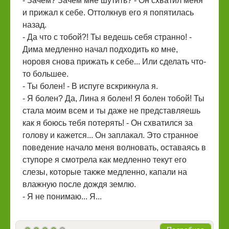
- Зачем? Зачем мне шутить? - Он схватил меня
и прижал к себе. Оттолкнув его я попятилась
назад.
- Да что с тобой?! Ты ведешь себя странно! -
Дима медленно начал подходить ко мне,
норовя снова прижать к себе... Или сделать что-
то большее.
- Ты болен! - В испуге вскрикнула я.
- Я болен? Да, Лина я болен! Я болен тобой! Ты
стала моим всем и ты даже не представляешь
как я боюсь тебя потерять! - Он схватился за
голову и кажется... Он заплакал. Это странное
поведение начало меня волновать, оставаясь в
ступоре я смотрела как медленно текут его
слезы, которые также медленно, капали на
влажную после дождя землю.
- Я не понимаю... Я...