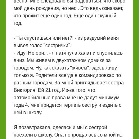
весна. Мне следовало бы радоваться, что скоро
мой день рождения, но нет... Это ведь означает,
что прожит еще один год. Еще один скучный
год.
- Ты спустишься или нет?! - из раздумий меня
вывел голос "сестрички".
- Иду! Не ори... - я натянула халат и спустилась
вниз. Мы живем в двухэтажном домике за
городом. Ну, как сказать "живем", здесь живу
только я. Родители всегда в командировках по
разным городам. За мной приглядывает сестра
Виктория. Ей 21 год. Из-за того, что
автомобильные права мне не дадут минимум
года 4, мне придется терпеть сестру и ездить с
ней в школу.
Я позавтракала, оделась и мы с сестрой
поехали в школу. Она попрощалась со мной и...