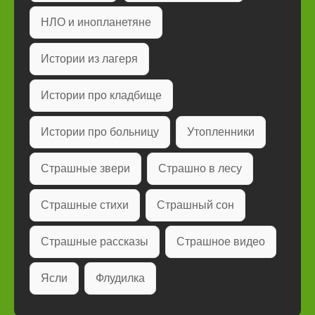
НЛО и инопланетяне
Истории из лагеря
Истории про кладбище
Истории про больницу
Утопленники
Страшные звери
Страшно в лесу
Страшные стихи
Страшный сон
Страшные рассказы
Страшное видео
Ясли
Флудилка