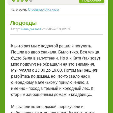
Подробнее
Категория:
Страшные рассказы
Людоеды
Автор:
Жена дьяволА
от 6-05-2013, 02:39
Как-то раз мы с подругой решили погулять.
Пошли во двор сначала. Было тихо. Вся улица
будто была в запустении. Но я и Катя (так зовут
мою подругу) не обращали на это внимания.
Мы гуляли с 13.00 до 19.00. Потом мы решили
разойтись по домам, но что-то звало нас к
очередному маленькому приключению, а
именно - поход в темный и холодный лес. К
старым заброшенным домам, к кладбищу...
Мы зашли ко мне домой, перекусили и
набравшись сил, пошли в лес. Было там три