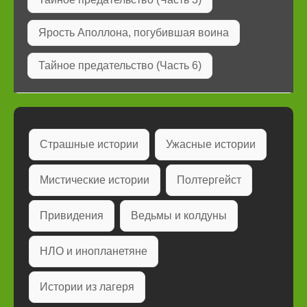
Ярость Аполлона, погубившая воина
Тайное предательство (Часть 6)
Страшные истории
Ужасные истории
Мистические истории
Полтергейст
Привидения
Ведьмы и колдуны
НЛО и инопланетяне
Истории из лагеря