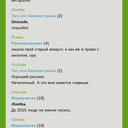
интэрэсно
r0zetka
Тот, кто боялся грозы
(2)
Unicode
,
спасибо)
Флика
Разочарование
(4)
нашла свой старый аккаунт, и как же я права с
ангелом, ору
Unicode
Тот, кто боялся грозы
(2)
Хороший рассказ
Нетипичный. А это мне кажется главным
Unicode
Марионетка
(18)
r0zetka
,
До 2015 люди не умели писать.
r0zetka
Марионетка
(18)