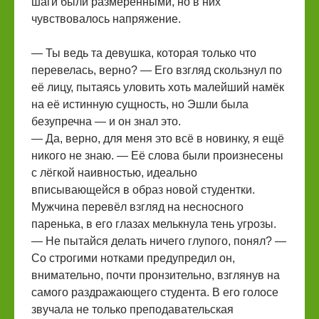
шаги были размеренными, но в них
чувствовалось напряжение.
— Ты ведь та девушка, которая только что
перевелась, верно? — Его взгляд скользнул по
её лицу, пытаясь уловить хоть малейший намёк
на её истинную сущность, но Эшли была
безупречна — и он знал это.
— Да, верно, для меня это всё в новинку, я ещё
никого не знаю. — Её слова были произнесены
с лёгкой наивностью, идеально
вписывающейся в образ новой студентки.
Мужчина перевёл взгляд на несносного
паренька, в его глазах мелькнула тень угрозы.
— Не пытайся делать ничего глупого, понял? —
Со строгими нотками предупредил он,
внимательно, почти пронзительно, взглянув на
самого раздражающего студента. В его голосе
звучала не только преподавательская