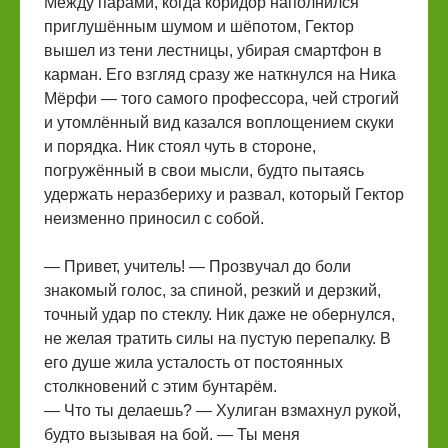
Между парами, когда коридор наполнился
приглушённым шумом и шёпотом, Гектор
вышел из тени лестницы, убирая смартфон в
карман. Его взгляд сразу же наткнулся на Ника
Мёрфи — того самого профессора, чей строгий
и утомлённый вид казался воплощением скуки
и порядка. Ник стоял чуть в стороне,
погружённый в свои мысли, будто пытаясь
удержать неразбериху и развал, который Гектор
неизменно приносил с собой.
— Привет, учитель! — Прозвучал до боли
знакомый голос, за спиной, резкий и дерзкий,
точный удар по стеклу. Ник даже не обернулся,
не желая тратить силы на пустую перепалку. В
его душе жила усталость от постоянных
столкновений с этим бунтарём.
— Что ты делаешь? — Хулиган взмахнул рукой,
будто вызывая на бой. — Ты меня