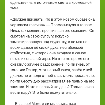
единственным источником света в кромешной
тьме.
«Должен признать, что в этом новом образе она
чертовски красива» — Промелькнуло в голове
Ника, как молния, пронзившая его сознание. Он
смотрел на свою супругу, искусно
замаскированную под студентку, и не мог не
восхищаться её силой духа, несгибаемой
стойкостью, с которой она входила в самое
пекло их опасной игры. Но в то же время его
охватило жгучее раздражение, почти гнев, от
того, как Гектор, этот наглый юнец, завёл с ней
диалог, не отводя от неё глаз, столь пристально,
почти бесстыдно рассматривая её прямо на его
занятии. И это в первый же день? Только начав
вести пару? Это было возмутительно.
— Вы двое! Можем ли мы оставаться