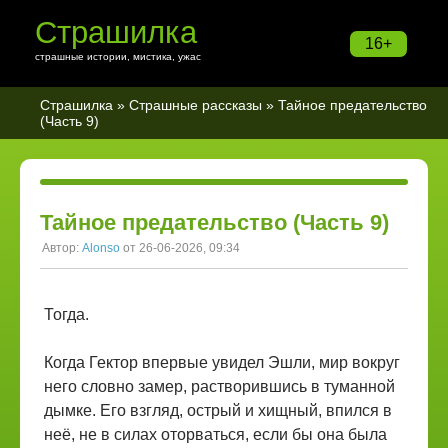
Страшилка
16+
страшные истории, мистика, ужас
Страшилка
»
Страшные рассказы
» Тайное предательство
(Часть 9)
Тайное предательство (Часть 9)
Автор:
Alonso
от 26-06-2026, 09:34
Тогда.
Когда Гектор впервые увидел Эшли, мир вокруг
него словно замер, растворившись в туманной
дымке. Его взгляд, острый и хищный, впился в
неё, не в силах оторваться, если бы она была