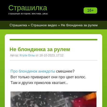
Страшилка
16+
страшные истории, мистика, ужас
Страшилка
»
Страшное видео
» Не блондинка за рулем
Не блондинка за рулем
Автор:
Ктулх Оглы
от 18-10-2023, 17:12
Про блондинок анекдоты
смешнее?
Вот только привирают они про цвет волос.
Там и других приколов хватает...