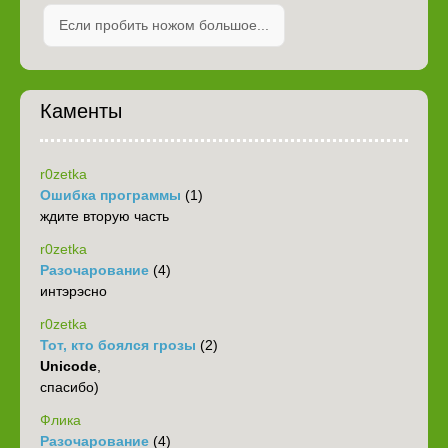
Если пробить ножом большое...
Каменты
r0zetka
Ошибка программы
(1)
ждите вторую часть
r0zetka
Разочарование
(4)
интэрэсно
r0zetka
Тот, кто боялся грозы
(2)
Unicode
,
спасибо)
Флика
Разочарование
(4)