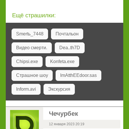
Ещё страшилки:
Smertь_7448
Почтальон
Видео смерти.
Dea..th7D
Chipsi.exe
Konfeta.exe
Страшное шоу
ImAtthEEdoor.sas
Inform.avi
Экскурсия
Чечурбек
12 января 2023 20:19