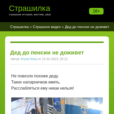
Страшилка
16+
страшные истории, мистика, ужас
Страшилка
»
Страшное видео
» Дед до пенсии не доживет
Дед до пенсии не доживет
Автор:
Ктулх Оглы
от 12-01-2023, 20:12
Не повезло похоже деду.
Таких напарничков иметь.
Расслабляться ему никак нельзя!