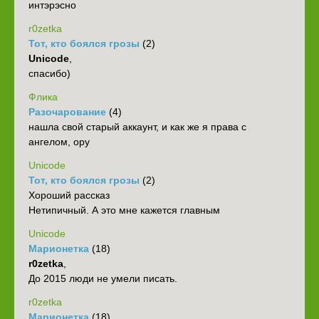
интэрэсно
r0zetka
Тот, кто боялся грозы
(2)
Unicode
,
спасибо)
Флика
Разочарование
(4)
нашла свой старый аккаунт, и как же я права с
ангелом, ору
Unicode
Тот, кто боялся грозы
(2)
Хороший рассказ
Нетипичный. А это мне кажется главным
Unicode
Марионетка
(18)
r0zetka
,
До 2015 люди не умели писать.
r0zetka
Марионетка
(18)