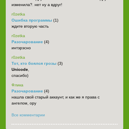
изменила?. нет ну а вдруг!
r0zetka
Ошибка программы
(1)
ждите вторую часть
r0zetka
Разочарование
(4)
интэрэсно
r0zetka
Тот, кто боялся грозы
(3)
Unicode
,
спасибо)
Флика
Разочарование
(4)
нашла свой старый аккаунт, и как же я права с
ангелом, ору
Все комментарии