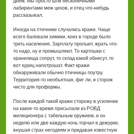
днём. Мы просто шли бесконечными
лабиринтами меж цехов, и отец что-нибудь
рассказывал.
Иногда на птичнике случались кражи. Чаще
всего баловали химики, коих в городе было
треть населения. Зарплату пропьют, жрать что-
то надо, ну и промышляют. То картошки с
хранилища сопрут, то склад какой обнесут, то
вот куриц напотрошат. Факт кражи
обнаруживали обычно птичницы поутру.
Территория-то необъятная, фиг ли, и сторож
чисто для проформы.
После каждой такой кражи сторожу в усиление
на какое-то время присылали из РОВД
милиционера с табельным оружием, и он
неделю или две каждую ночь торчал в дежурке,
внушая страх негодяям и придавая известную