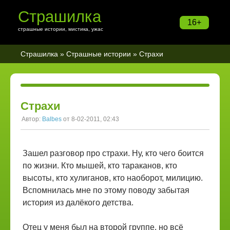
Страшилка
16+
страшные истории, мистика, ужас
Страшилка
»
Страшные истории
» Страхи
Страхи
Автор:
Balbes
от 8-02-2011, 02:43
Зашел разговор про страхи. Ну, кто чего боится
по жизни. Кто мышей, кто тараканов, кто
высоты, кто хулиганов, кто наоборот, милицию.
Вспомнилась мне по этому поводу забытая
история из далёкого детства.
Отец у меня был на второй группе, но всё