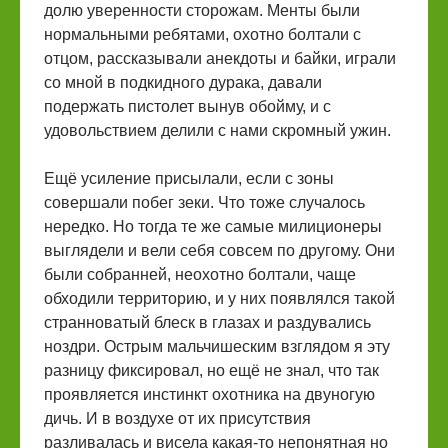
долю уверенности сторожам. Менты были
нормальными ребятами, охотно болтали с
отцом, рассказывали анекдоты и байки, играли
со мной в подкидного дурака, давали
подержать пистолет вынув обойму, и с
удовольствием делили с нами скромный ужин.
Ещё усиление присылали, если с зоны
совершали побег зеки. Что тоже случалось
нередко. Но тогда те же самые милиционеры
выглядели и вели себя совсем по другому. Они
были собранней, неохотно болтали, чаще
обходили территорию, и у них появлялся такой
странноватый блеск в глазах и раздувались
ноздри. Острым мальчишеским взглядом я эту
разницу фиксировал, но ещё не знал, что так
проявляется инстинкт охотника на двуногую
дичь. И в воздухе от их присутствия
разливалась и висела какая-то непонятная но