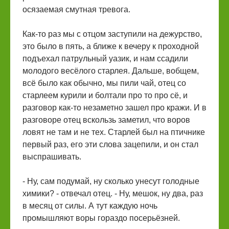
осязаемая смутная тревога.
Как-то раз мы с отцом заступили на дежурство,
это было в пять, а ближе к вечеру к проходной
подъехал патрульный уазик, и нам ссадили
молодого весёлого старлея. Дальше, вобщем,
всё было как обычно, мы пили чай, отец со
старлеем курили и болтали про то про сё, и
разговор как-то незаметно зашел про кражи. И в
разговоре отец вскользь заметил, что воров
ловят не там и не тех. Старлей был на птичнике
первый раз, его эти слова зацепили, и он стал
выспрашивать.
- Ну, сам подумай, ну сколько унесут голодные
химики? - отвечал отец. - Ну, мешок, ну два, раз
в месяц от силы. А тут каждую ночь
промышляют воры гораздо посерьёзней.