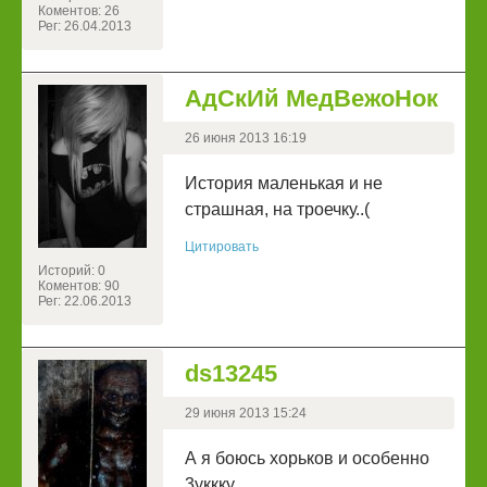
Коментов: 26
Рег: 26.04.2013
АдСкИй МедВежоНок
26 июня 2013 16:19
История маленькая и не
страшная, на троечку..(
Цитировать
Историй: 0
Коментов: 90
Рег: 22.06.2013
ds13245
29 июня 2013 15:24
А я боюсь хорьков и особенно
3уккку