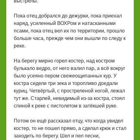
выстрелы.
Пока отец добрался до дежурки, пока приехал
наряд, усиленный ВОХРом и натасканными
псами, пока отец вел их по территории, прошло
больше часа, прежде чем они вышли по следу к
реке.
На берегу мирно горел костер, над костром
булькало ведро, от него валил пар, а всё вокруг
было усеяно пером свежеощипанных кур. У
костра сидели три зека и торопливо доедали
куриц. Четвёртый, с простреленой ногой, лежал
тут же. Старлей, невидимый из-за костра, стоял
спиной к реке с пистолетом в затёкшей руке.
Потом он ещё рассказал отцу, что когда увидел
костер, то не пошел прямо, а сделал крюк и стал
заходить по берегу. Шел и пел песни,