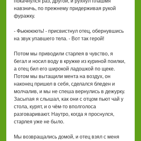
покачнулся раз, другой, и рухнул плашмя
навзничь, по прежнему придерживая рукой
фуражку.
- Фьюююють! - присвистнул отец, обернувшись
на звук упавшего тела. - Вот так герой!
Потом мы приводили старлея в чувство, я
бегал и носил воду в кружке из куриной поилки,
а отец бил его широкой ладошкой по щеке.
Потом мы вытащили мента на воздух, он
наконец пришел в себя, сделался бледен и
молчалив, и мы не спеша вернулись в дежурку.
Засыпая я слышал, как они с отцом пьют чай у
стола, курят, и о чём-то вполголоса
разговаривают. Наутро, когда я проснулся,
старлея уже не было.
Мы возвращались домой, и отец взял с меня