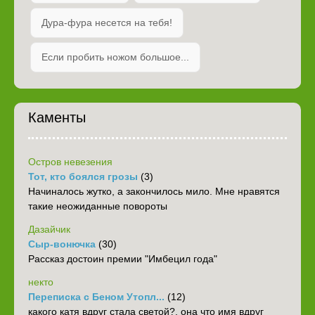
Дура-фура несется на тебя!
Если пробить ножом большое...
Каменты
Остров невезения
Тот, кто боялся грозы
(3)
Начиналось жутко, а закончилось мило. Мне нравятся
такие неожиданные повороты
Дазайчик
Сыр-вонючка
(30)
Рассказ достоин премии "Имбецил года"
некто
Переписка с Беном Утопл...
(12)
какого катя вдруг стала светой?. она что имя вдруг