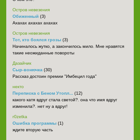
Остров невезения
Обиженный
(3)
Ахахах ахахах ахахах
Остров невезения
Тот, кто боялся грозы
(3)
Начиналось жутко, а закончилось мило. Мне нравятся
такие неожиданные повороты
Дазайчик
Сыр-вонючка
(30)
Рассказ достоин премии "Имбецил года"
некто
Переписка с Беном Утопл...
(12)
какого катя вдруг стала светой?. она что имя вдруг
изменила?. нет ну а вдруг!
r0zetka
Ошибка программы
(1)
ждите вторую часть