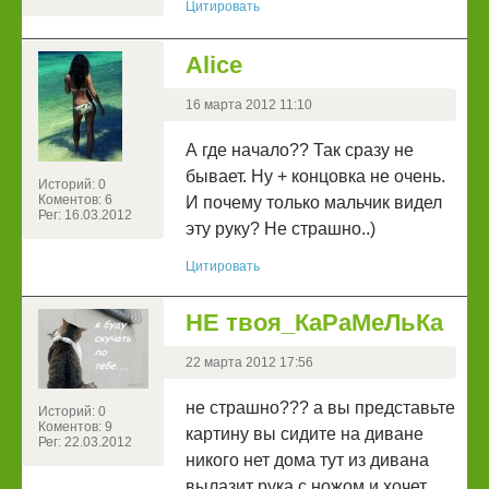
Цитировать
Alice
16 марта 2012 11:10
А где начало?? Так сразу не
бывает. Ну + концовка не очень.
Историй: 0
Коментов: 6
И почему только мальчик видел
Рег: 16.03.2012
эту руку? Не страшно..)
Цитировать
НЕ твоя_КаРаМеЛьКа
22 марта 2012 17:56
не страшно??? а вы представьте
Историй: 0
Коментов: 9
картину вы сидите на диване
Рег: 22.03.2012
никого нет дома тут из дивана
вылазит рука с ножом и хочет