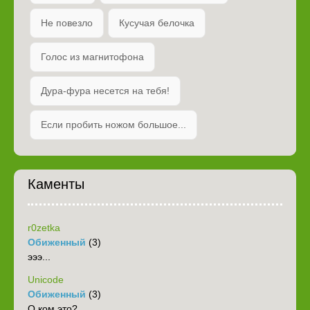
Не повезло
Кусучая белочка
Голос из магнитофона
Дура-фура несется на тебя!
Если пробить ножом большое...
Каменты
r0zetka
Обиженный
(3)
эээ...
Unicode
Обиженный
(3)
О ком это?