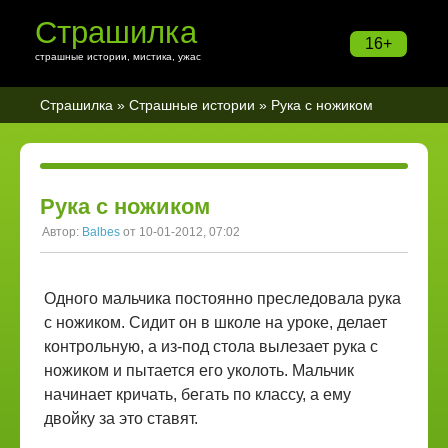
Страшилка
16+
страшные истории, мистика, ужас
Страшилка
»
Страшные истории
» Рука с ножиком
Рука с ножиком
Автор:
Balbes
от 10-01-2012, 07:02
Одного мальчика постоянно преследовала рука
с ножиком. Сидит он в школе на уроке, делает
контрольную, а из-под стола вылезает рука с
ножиком и пытается его уколоть. Мальчик
начинает кричать, бегать по классу, а ему
двойку за это ставят.