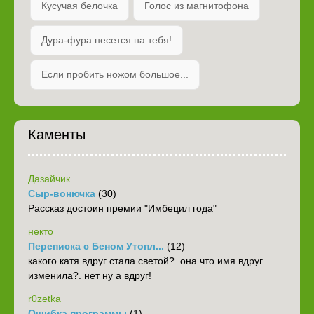
Кусучая белочка
Голос из магнитофона
Дура-фура несется на тебя!
Если пробить ножом большое...
Каменты
Дазайчик
Сыр-вонючка
(30)
Рассказ достоин премии "Имбецил года"
некто
Переписка с Беном Утопл...
(12)
какого катя вдруг стала светой?. она что имя вдруг
изменила?. нет ну а вдруг!
r0zetka
Ошибка программы
(1)