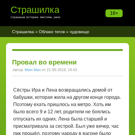
Страшилка
16+
страшные истории, мистика, ужас
Страшилка
»
Облако тегов
» чудовище
Провал во времени
Автор:
Main Man
от 21-05-2016, 16:43
Сёстры Ира и Лена возвращались домой от
бабушки, которая жила на другом конце города.
Поэтому ехать пришлось на метро. Хоть им
было всего 9 и 12 лет, родители не боялись
отпускать их одних. Лена была старшей и
присматривала за сестрой. Был уже вечер, час
пик прошёл, поэтому народу в вагоне было