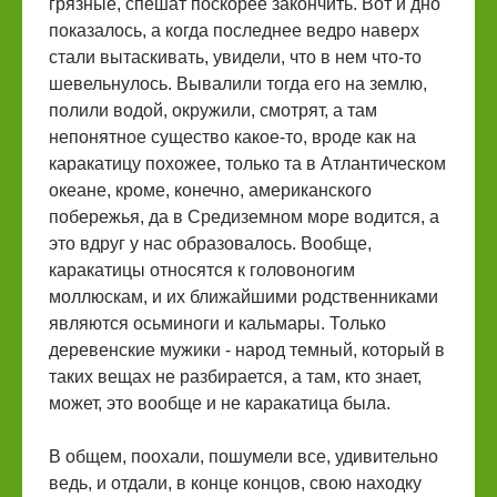
грязные, спешат поскорее закончить. Вот и дно
показалось, а когда последнее ведро наверх
стали вытаскивать, увидели, что в нем что-то
шевельнулось. Вывалили тогда его на землю,
полили водой, окружили, смотрят, а там
непонятное существо какое-то, вроде как на
каракатицу похожее, только та в Атлантическом
океане, кроме, конечно, американского
побережья, да в Средиземном море водится, а
это вдруг у нас образовалось. Вообще,
каракатицы относятся к головоногим
моллюскам, и их ближайшими родственниками
являются осьминоги и кальмары. Только
деревенские мужики - народ темный, который в
таких вещах не разбирается, а там, кто знает,
может, это вообще и не каракатица была.
В общем, поохали, пошумели все, удивительно
ведь, и отдали, в конце концов, свою находку