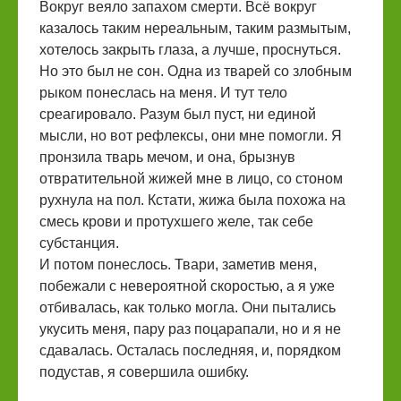
Вокруг веяло запахом смерти. Всё вокруг
казалось таким нереальным, таким размытым,
хотелось закрыть глаза, а лучше, проснуться.
Но это был не сон. Одна из тварей со злобным
рыком понеслась на меня. И тут тело
среагировало. Разум был пуст, ни единой
мысли, но вот рефлексы, они мне помогли. Я
пронзила тварь мечом, и она, брызнув
отвратительной жижей мне в лицо, со стоном
рухнула на пол. Кстати, жижа была похожа на
смесь крови и протухшего желе, так себе
субстанция.
И потом понеслось. Твари, заметив меня,
побежали с невероятной скоростью, а я уже
отбивалась, как только могла. Они пытались
укусить меня, пару раз поцарапали, но и я не
сдавалась. Осталась последняя, и, порядком
подустав, я совершила ошибку.