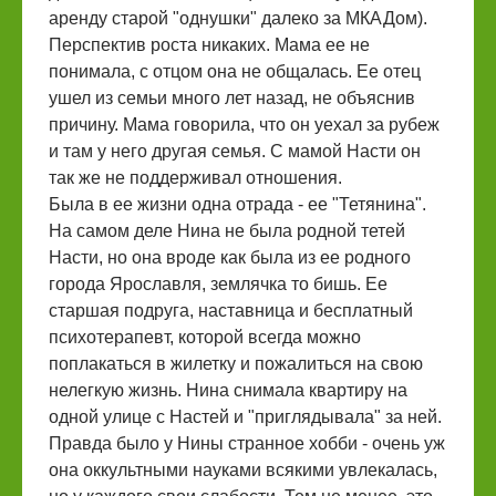
аренду старой "однушки" далеко за МКАДом).
Перспектив роста никаких. Мама ее не
понимала, с отцом она не общалась. Ее отец
ушел из семьи много лет назад, не объяснив
причину. Мама говорила, что он уехал за рубеж
и там у него другая семья. С мамой Насти он
так же не поддерживал отношения.
Была в ее жизни одна отрада - ее "Тетянина".
На самом деле Нина не была родной тетей
Насти, но она вроде как была из ее родного
города Ярославля, землячка то бишь. Ее
старшая подруга, наставница и бесплатный
психотерапевт, которой всегда можно
поплакаться в жилетку и пожалиться на свою
нелегкую жизнь. Нина снимала квартиру на
одной улице с Настей и "приглядывала" за ней.
Правда было у Нины странное хобби - очень уж
она оккультными науками всякими увлекалась,