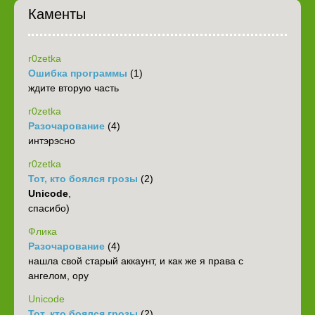
Каменты
r0zetka
Ошибка программы
(1)
ждите вторую часть
r0zetka
Разочарование
(4)
интэрэсно
r0zetka
Тот, кто боялся грозы
(2)
Unicode
,
спасибо)
Флика
Разочарование
(4)
нашла свой старый аккаунт, и как же я права с
ангелом, ору
Unicode
Тот, кто боялся грозы
(2)