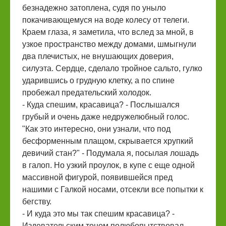
безнадежно затоплена, судя по уныло
покачивающемуся на воде колесу от телеги.
Краем глаза, я заметила, что вслед за мной, в
узкое пространство между домами, шмыгнули
два плечистых, не внушающих доверия,
силуэта. Сердце, сделало тройное сальто, гулко
ударившись о грудную клетку, а по спине
пробежал предательский холодок.
- Куда спешим, красавица? - Послышался
грубый и очень даже недружелюбный голос.
"Как это интересно, они узнали, что под
бесформенным плащом, скрывается хрупкий
девичий стан?" - Подумала я, посылая лошадь
в галоп. Но узкий проулок, в купе с еще одной
массивной фигурой, появившейся пред
нашими с Галкой носами, отсекли все попытки к
бегству.
- И куда это мы так спешим красавица? -
Издевательским тоном полюбопытствовал