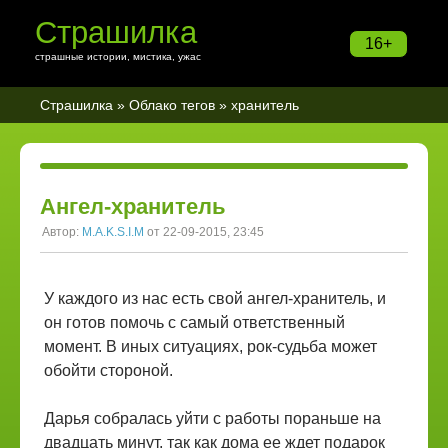
Страшилка
16+
страшные истории, мистика, ужас
Страшилка
»
Облако тегов
» хранитель
Ангел-хранитель
Автор:
M.A.K.S.I.M
от 22-09-2015, 23:45
У каждого из нас есть свой ангел-хранитель, и
он готов помочь с самый ответственный
момент. В иных ситуациях, рок-судьба может
обойти стороной.
Дарья собралась уйти с работы пораньше на
двадцать минут, так как дома ее ждет подарок