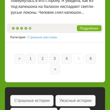
повернулась в его сторону. Я увидела, как из-
под капюшона на балахон ниспадают светло-
русые локоны. Человек снял капюшон...
Подробнее
Категория:
Страшные рассказы
<
1
2
3
4
5
6
>
Страшные истории
Ужасные истории