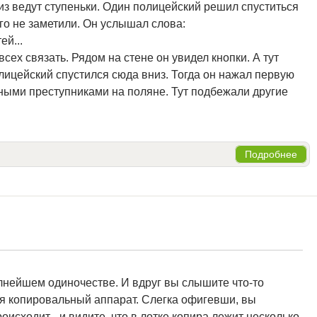
из ведут ступеньки. Один полицейский решил спуститься
его не заметили. Он услышал слова:
ей...
сех связать. Рядом на стене он увидел кнопки. А тут
лицейский спустился сюда вниз. Тогда он нажал первую
ными преступниками на поляне. Тут подбежали другие
Подробнее
олнейшем одиночестве. И вдруг вы слышите что-то
ся копировальный аппарат. Слегка офигевши, вы
оисходит - и видите, что в лотке копира лежит несколько