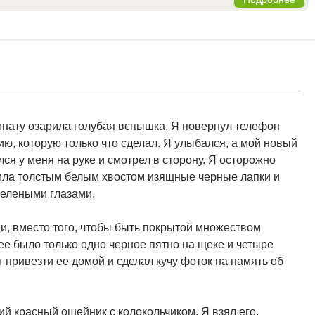
омнату озарила голубая вспышка. Я повернул телефон
ю, которую только что сделал. Я улыбался, а мой новый
ся у меня на руке и смотрел в сторону. Я осторожно
бвила толстым белым хвостом изящные черные лапки и
зелеными глазами.
и, вместо того, чтобы быть покрытой множеством
нее было только одно черное пятно на щеке и четыре
 привезти ее домой и сделал кучу фоток на память об
й красный ошейник с колокольчиком. Я взял его,