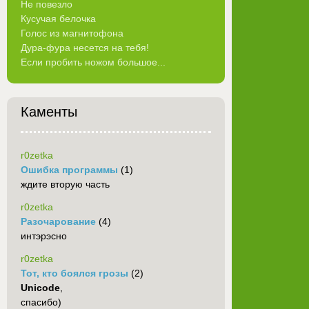
Не повезло
Кусучая белочка
Голос из магнитофона
Дура-фура несется на тебя!
Если пробить ножом большое...
Каменты
r0zetka
Ошибка программы
(1)
ждите вторую часть
r0zetka
Разочарование
(4)
интэрэсно
r0zetka
Тот, кто боялся грозы
(2)
Unicode
,
спасибо)