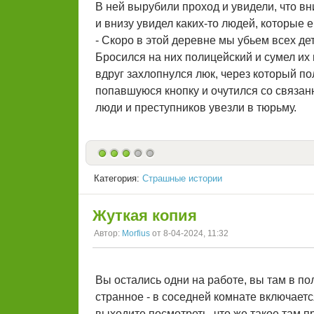
В ней вырубили проход и увидели, что вн
и внизу увидел каких-то людей, которые 
- Скоро в этой деревне мы убьем всех дет
Бросился на них полицейский и сумел их в
вдруг захлопнулся люк, через который по
попавшуюся кнопку и очутился со связан
люди и преступников увезли в тюрьму.
Категория:
Страшные истории
Жуткая копия
Автор:
Morfius
от 8-04-2024, 11:32
Вы остались одни на работе, вы там в п
странное - в соседней комнате включает
выходите посмотреть, что же такое там пр