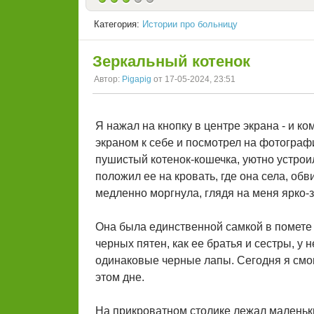
Категория:
Истории про больницу
Зеркальный котенок
Автор:
Pigapig
от 17-05-2024, 23:51
Я нажал на кнопку в центре экрана - и к
экраном к себе и посмотрел на фотографи
пушистый котенок-кошечка, уютно устроил
положил ее на кровать, где она села, о
медленно моргнула, глядя на меня ярко-
Она была единственной самкой в помете 
черных пятен, как ее братья и сестры, у 
одинаковые черные лапы. Сегодня я смог
этом дне.
На прикроватном столике лежал маленьки