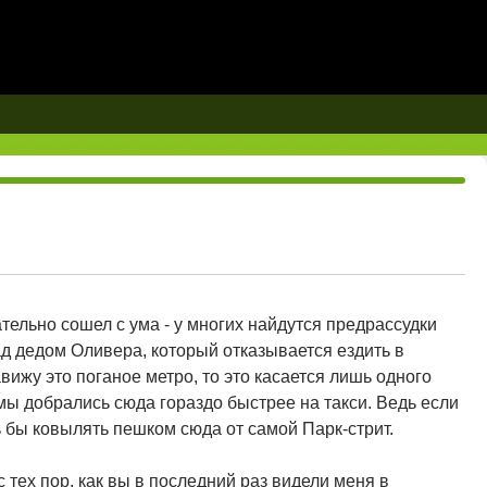
ательно сошел с ума - у многих найдутся предрассудки
д дедом Оливера, который отказывается ездить в
вижу это поганое метро, то это касается лишь одного
о мы добрались сюда гораздо быстрее на такси. Ведь если
 бы ковылять пешком сюда от самой Парк-стрит.
 тех пор, как вы в последний раз видели меня в