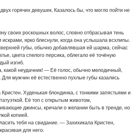
вух горячих девушек. Казалось бы, что могло пойти не
ну своих роскошных волос, словно отбрасывая тень
 искрами, ярко блеснули, когда она услышала всхлипы.
 верхней губы, обычно добавлявшая ей шарма, сейчас
тье, цвета спелого персика, облегало её точёную
дый изгиб.
а, какой неудачник! — Её голос, обычно мелодичный,
 Для мужчин её естественно пухлые губы казались
а Кристен. Худенькая блондинка, с тонкими запястьями и
татуэткой. Её топ с открытым животом,
ивающие джинсы, кричали о желании быть в тренде, но
кой копией.
ласить тебя на свидание. — Захихикала Кристен,
красивая для него.