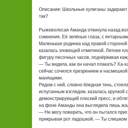
Описание: Школьные хулиганы задирают д
так?
Рыжеволосая Аманда откинула назад вол
сомнения. Её зелёные глаза, с янтарными
Маленькая родинка над правой стороной
казалась зловещей отметиной. Летнее пла
фигуру песочных часов, подчёркивая каж
— Ты видела, как он начал плакать? Ха-х
сейчас сочился презрением и насмешкой.
манящими.
Рядом с ней, словно бледная тень, стоял
испуганным взглядом, казалась хрупкой с
демонстрирующий плоский пресс, и обтяг
на фоне Аманды она выглядела лишь жал
— Не могу поверить, что он пытался приг
прикрывая рот ладошкой. — Ты слишком 