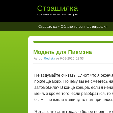
Страшилка
страшные истории, мистика, ужас
Страшилка
»
Облако тегов
» фотография
Модель для Пикмэна
Автор:
Rediska
от 6-09-2025, 13:53
Не вздумайте считать, Элиот, что я оконч
похлеще моих. Почему вы не смеетесь на
автомобиле? В конце концов, если я нена
меня, а кроме того, если разобраться, т
бы мы не взяли машину, то нам пришлось
Я знаю, что стал гораздо более нервным с