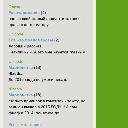
Флика
Разочарование
(4)
нашла свой старый аккаунт, и как же я
права с ангелом, ору
Unicode
Тот, кто боялся грозы
(2)
Хороший рассказ
Нетипичный. А это мне кажется главным
Unicode
Марионетка
(18)
r0zetka
,
До 2015 люди не умели писать.
r0zetka
Марионетка
(18)
столько придирок в каментах к тексту, но
ведь он вышел в 2015 ГОДУ!!! А сам
фнаф в 2014, понятное де...
Все комментарии