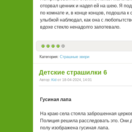
оторвал ценник и надел ей на шею. Я под
по комнате и, в конце концов, подошла к 
улыбкой наблюдал, как она с любопытст
вдохе стекло ненадолго запотевало.
Категория:
Страшные звери
Детские страшилки 6
Автор:
Kid
от 18-04-2024, 14:01
Гусиная лапа
На краю села стояла заброшенная церковь
Полиция решила расследовать это. Они до
полу изображена гусиная лапа.