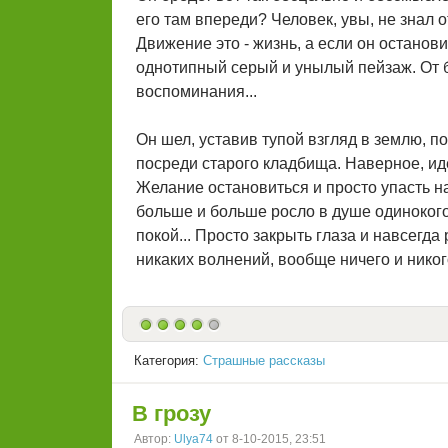
его там впереди? Человек, увы, не знал 
Движение это - жизнь, а если он останови
однотипный серый и унылый пейзаж. От 
воспоминания...
Он шел, уставив тупой взгляд в землю, по
посреди старого кладбища. Наверное, ид
Желание остановиться и просто упасть н
больше и больше росло в душе одинокого
покой... Просто закрыть глаза и навсегд
никаких волнений, вообще ничего и никого
Категория:
Страшные рассказы
В грозу
Автор:
Ulya74
от 8-10-2015, 23:51