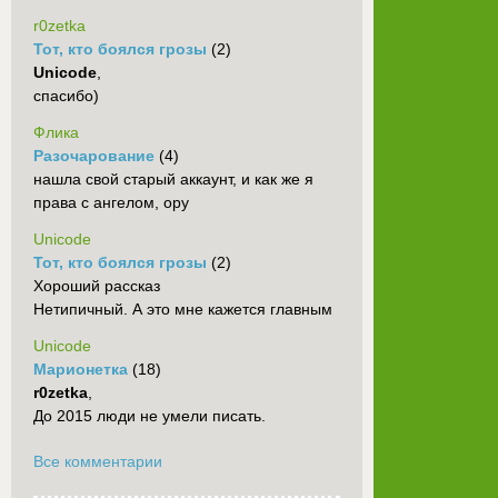
r0zetka
Тот, кто боялся грозы
(2)
Unicode
,
спасибо)
Флика
Разочарование
(4)
нашла свой старый аккаунт, и как же я
права с ангелом, ору
Unicode
Тот, кто боялся грозы
(2)
Хороший рассказ
Нетипичный. А это мне кажется главным
Unicode
Марионетка
(18)
r0zetka
,
До 2015 люди не умели писать.
Все комментарии