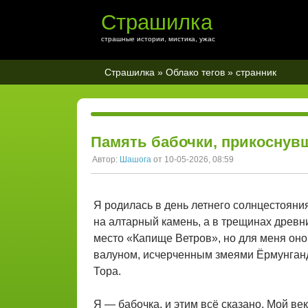
Страшилка
страшные истории, мистика, ужас
Страшилка
»
Облако тегов
» странник
Память бабочки, прикоснув
Автор:
Шашога
от 10-05-2026, 08:59
Я родилась в день летнего солнцестояния
на алтарный камень, а в трещинах древн
место «Капище Ветров», но для меня он
валуном, исчерченным змеями Ёрмунганд
Тора.
Я — бабочка, и этим всё сказано. Мой век