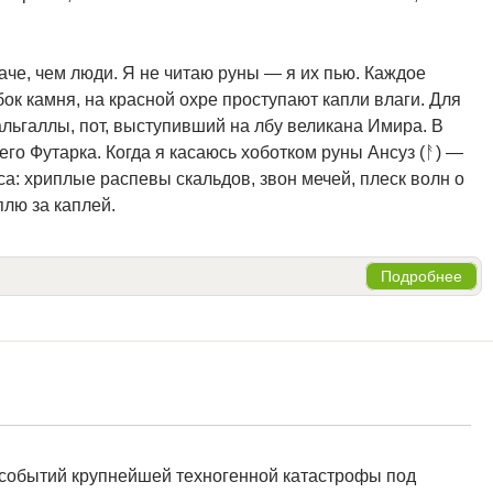
че, чем люди. Я не читаю руны — я их пью. Каждое
ок камня, на красной охре проступают капли влаги. Для
альгаллы, пот, выступивший на лбу великана Имира. В
го Футарка. Когда я касаюсь хоботком руны Ансуз (ᚨ) —
са: хриплые распевы скальдов, звон мечей, плеск волн о
плю за каплей.
Подробнее
 событий крупнейшей техногенной катастрофы под