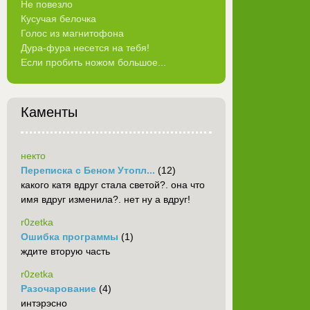
Не повезло
Кусучая белочка
Голос из магнитофона
Дура-фура несется на тебя!
Если пробить ножом большое...
Каменты
некто
Переписка с Беном Утопл...
(12)
какого катя вдруг стала светой?. она что
имя вдруг изменила?. нет ну а вдруг!
r0zetka
Ошибка программы
(1)
ждите вторую часть
r0zetka
Разочарование
(4)
интэрэсно