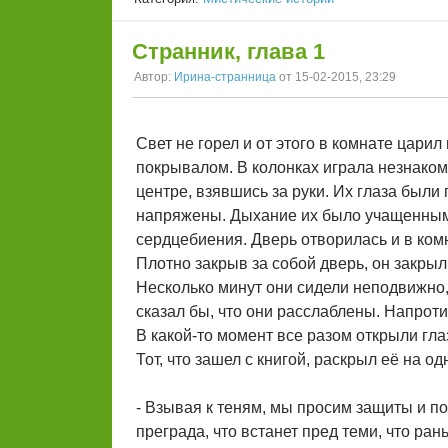
Странник, глава 1
Автор:
Ирина-странница
от 15-02-2015, 23:29
Свет не горел и от этого в комнате цар
покрывалом. В колонках играла незнако
центре, взявшись за руки. Их глаза были
напряжены. Дыхание их было учащенным, 
сердцебиения. Дверь отворилась и в комн
Плотно закрыв за собой дверь, он закрыл
Несколько минут они сидели неподвижно, 
сказал бы, что они расслаблены. Напроти
В какой-то момент все разом открыли глаз
Тот, что зашел с книгой, раскрыл её на од
- Взывая к теням, мы просим защиты и по
преграда, что встанет пред теми, что ра