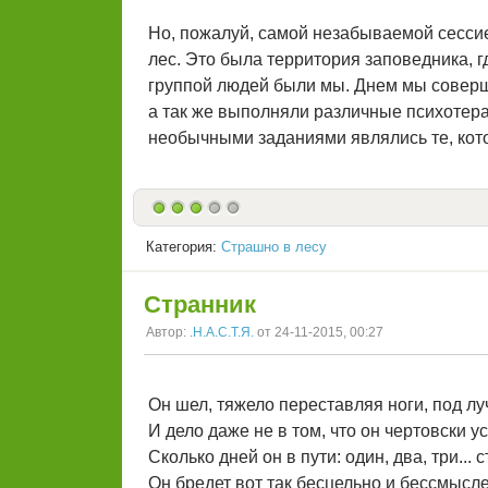
Но, пожалуй, самой незабываемой сессие
лес. Это была территория заповедника, 
группой людей были мы. Днем мы соверш
а так же выполняли различные психотер
необычными заданиями являлись те, кот
Категория:
Страшно в лесу
Странник
Автор:
.Н.А.С.Т.Я.
от 24-11-2015, 00:27
Он шел, тяжело переставляя ноги, под лу
И дело даже не в том, что он чертовски у
Сколько дней он в пути: один, два, три...
Он бредет вот так бесцельно и бессмысле