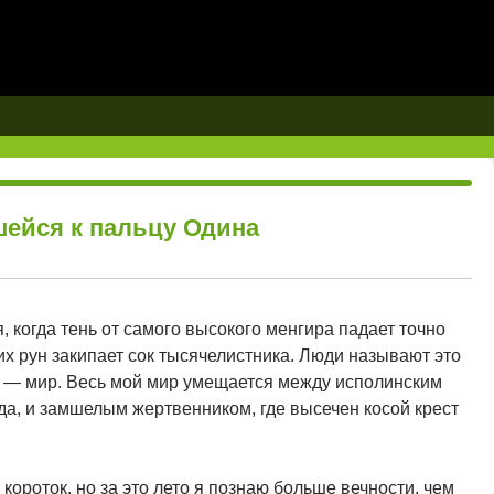
шейся к пальцу Одина
, когда тень от самого высокого менгира падает точно
их рун закипает сок тысячелистника. Люди называют это
о — мир. Весь мой мир умещается между исполинским
а, и замшелым жертвенником, где высечен косой крест
 короток, но за это лето я познаю больше вечности, чем