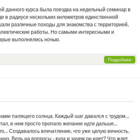
й данного курса была поездка на недельный семинар в
где в радиусе нескольких километров единственной
али различные походы для знакомства с территорией,
апевтические работы. Но самыми интересными и
орые выполнялись ночью.
Подробнее
чами палящего солнца. Каждый шаг давался с трудом...
стал, в нем просто пропало желание идти дальше...
 сто... Создавалось впечатление, что уже целую вечность.
нно. Ведь на вопросы - куда и зачем он идет? Что ждет