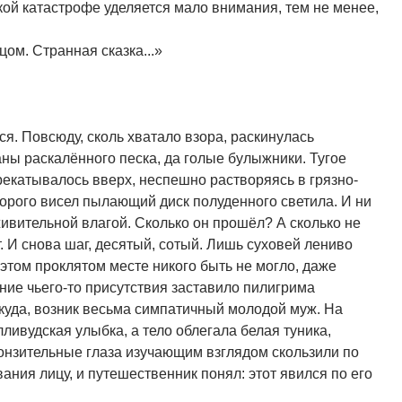
ой катастрофе уделяется мало внимания, тем не менее,
цом. Странная сказка...»
ся. Повсюду, сколь хватало взора, раскинулась
аны раскалённого песка, да голые булыжники. Тугое
катывалось вверх, неспешно растворяясь в грязно-
орого висел пылающий диск полуденного светила. И ни
живительной влагой. Сколько он прошёл? А сколько не
. И снова шаг, десятый, сотый. Лишь суховей лениво
этом проклятом месте никого быть не могло, даже
ие чьего-то присутствия заставило пилигрима
ткуда, возник весьма симпатичный молодой муж. На
ливудская улыбка, а тело облегала белая туника,
онзительные глаза изучающим взглядом скользили по
ния лицу, и путешественник понял: этот явился по его