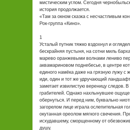
мистическим углом. Сегодня чернобыльск
история продолжается.
«Там за окном сказка с несчастливым кон
Рок-группа «Кино».
1
Усталый путник тяжко вздохнул и оглядел
бескрайняя пустыня, на сотни миль барх
марево оранжевыми волнами лениво пере
аквамариновом поднебесье, в центре кот
единого намёка даже на грязную лужу с 
иди, один и тот же удручающий ландшафт
заметает извилистую вереницу следов. В 
грабителей. Однако нахлынувшее ощущен
обернуться. И перед ним, буквально нио
загорелом лице играла ослепительная гол
окутанная ореолом мягкого свечения. Пр
исхудавшему, сморщенному от обезвожива
душу.