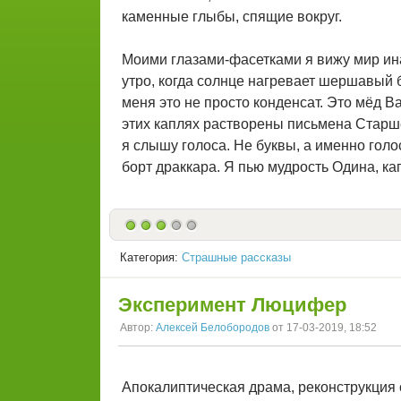
каменные глыбы, спящие вокруг.
Моими глазами-фасетками я вижу мир ина
утро, когда солнце нагревает шершавый б
меня это не просто конденсат. Это мёд В
этих каплях растворены письмена Старше
я слышу голоса. Не буквы, а именно голо
борт драккара. Я пью мудрость Одина, ка
Категория:
Страшные рассказы
Эксперимент Люцифер
Автор:
Алексей Белобородов
от 17-03-2019, 18:52
Апокалиптическая драма, реконструкция