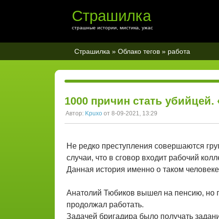
Страшилка
страшные истории, мистика, ужас
Страшилка
»
Облако тегов
» работа
1000 причин стать убийцей.
Автор:
Kpuxo
от 8-09-2021, 13:29
Не редко преступления совершаются груп
случаи, что в сговор входит рабочий кол
Данная история именно о таком человеке,
Анатолий Тюбиков вышел на пенсию, но 
продолжал работать.
Задачей бригадира было получать задание