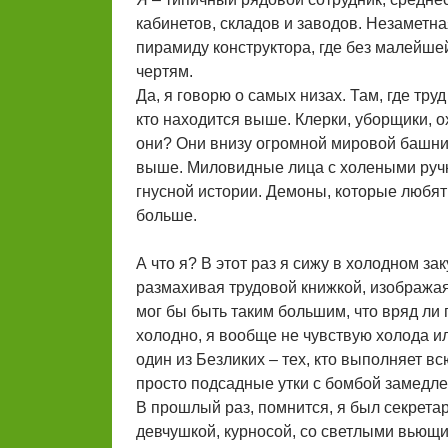
кабинетов, складов и заводов. Незаметна
пирамиду конструктора, где без малейшей
чертям.
Да, я говорю о самых низах. Там, где тру
кто находится выше. Клерки, уборщики, о
они? Они внизу огромной мировой башни,
выше. Миловидные лица с холеными ручка
гнусной истории. Демоны, которые любят
больше.
А что я? В этот раз я сижу в холодном з
размахивая трудовой книжкой, изображая 
мог бы быть таким большим, что вряд ли 
холодно, я вообще не чувствую холода или 
один из Безликих – тех, кто выполняет в
просто подсадные утки с бомбой замедлен
В прошлый раз, помнится, я был секрета
девчушкой, курносой, со светлыми вьющи