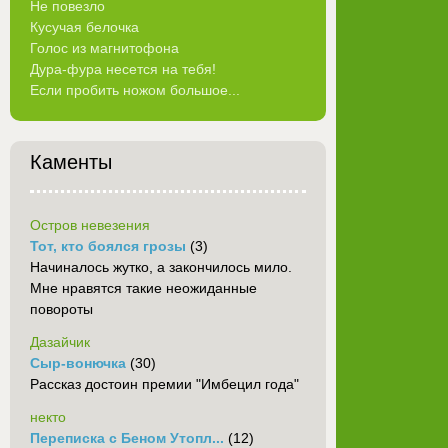
Не повезло
Кусучая белочка
Голос из магнитофона
Дура-фура несется на тебя!
Если пробить ножом большое...
Каменты
Остров невезения
Тот, кто боялся грозы
(3)
Начиналось жутко, а закончилось мило.
Мне нравятся такие неожиданные
повороты
Дазайчик
Сыр-вонючка
(30)
Рассказ достоин премии "Имбецил года"
некто
Переписка с Беном Утопл...
(12)