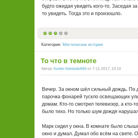
будто ожидая увидеть кого-то. Заседая за
то увидеть. Тогда это и произошло.
Категория:
Мистические истории
То что в темноте
Автор:
hunter Adelaide666
от 7-11-2017, 23:10
Вечер. За окном шёл сильный дождь. По 
парочка фонарей тускло освещающих улиц
домам. Кто-то смотрел телевизор, а кто-т
было тихо. Но только шум дождя нарушал
Марк сидел у окна. В комнате было слышн
окно и думал. Думал обо всём на свете. 