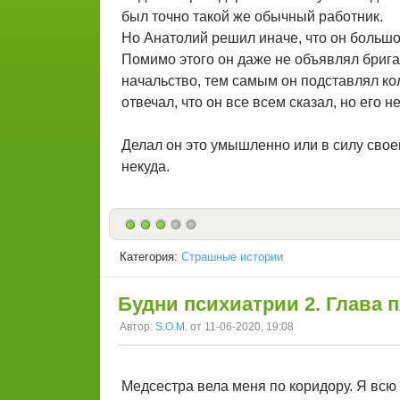
был точно такой же обычный работник.
Но Анатолий решил иначе, что он большо
Помимо этого он даже не объявлял бригаде
начальство, тем самым он подставлял кол
отвечал, что он все всем сказал, но его 
Делал он это умышленно или в силу свое
некуда.
Категория:
Страшные истории
Будни психиатрии 2. Глава 
Автор:
S.O.M.
от 11-06-2020, 19:08
Медсестра вела меня по коридору. Я вс