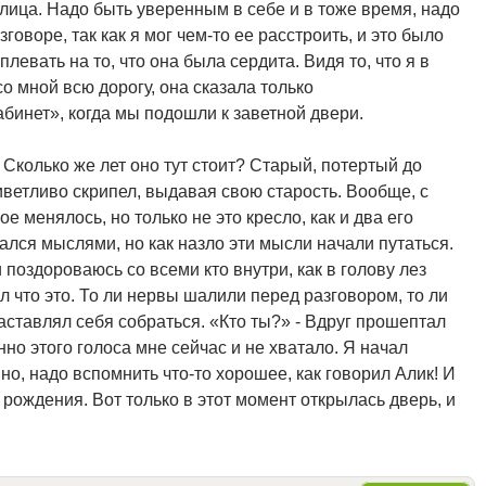
лица. Надо быть уверенным в себе и в тоже время, надо
говоре, так как я мог чем-то ее расстроить, и это было
евать на то, что она была сердита. Видя то, что я в
о мной всю дорогу, она сказала только
абинет», когда мы подошли к заветной двери.
Сколько же лет оно тут стоит? Старый, потертый до
иветливо скрипел, выдавая свою старость. Вообще, с
 менялось, но только не это кресло, как и два его
ался мыслями, но как назло эти мысли начали путаться.
 поздороваюсь со всеми кто внутри, как в голову лез
л что это. То ли нервы шалили перед разговором, то ли
заставлял себя собраться. «Кто ты?» - Вдруг прошептал
енно этого голоса мне сейчас и не хватало. Я начал
йно, надо вспомнить что-то хорошее, как говорил Алик! И
рождения. Вот только в этот момент открылась дверь, и