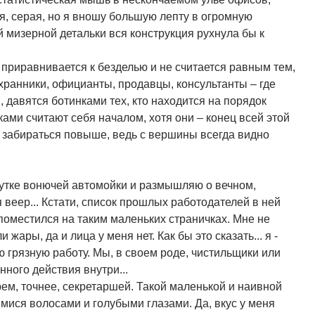
я, серая, но я вношу большую лепту в огромную
 мизерной детальки вся конструкция рухнула бы к
д приравнивается к безделью и не считается равным тем,
хранники, официанты, продавцы, консультанты – где
 давятся ботинками тех, кто находится на порядок
ми считают себя началом, хотя они – конец всей этой
 забираться повыше, ведь с вершины всегда видно
акутке вонючей автомойки и размышляю о вечном,
веер... Кстати, список прошлых работодателей в ней
поместился на таким маленьких страничках. Мне не
жары, да и лица у меня нет. Как бы это сказать... я -
сю грязную работу. Мы, в своем роде, чистильщики или
ного действия внутри...
рем, точнее, секретаршей. Такой маленькой и наивной
мися волосами и голубыми глазами. Да, вкус у меня