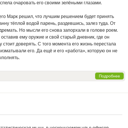
успела очаровать его своими зелёными глазами.
чего Марк решил, что лучшим решением будет принять
нну тёплой водой парень, раздевшись, залез туда. От
дремать. Но мысли его снова запорхали в голове роем.
, оставив ему оружие и свой старый дневник, где он
му стоит доверять. С того момента его жизнь перестала
зматывали его. Да ещё и его «работа», которую он не
ыполнять.
Подробнее
статистическая мышь в нескончаемом улье офисов,