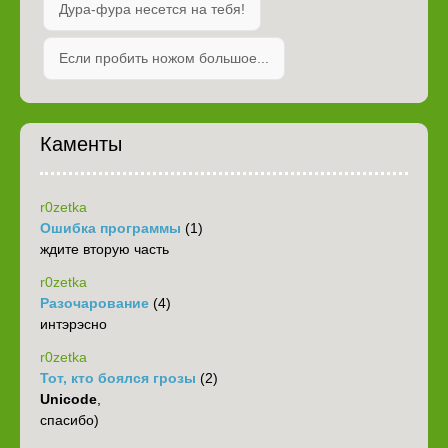
Дура-фура несется на тебя!
Если пробить ножом большое...
Каменты
r0zetka
Ошибка программы
(1)
ждите вторую часть
r0zetka
Разочарование
(4)
интэрэсно
r0zetka
Тот, кто боялся грозы
(2)
Unicode
,
спасибо)