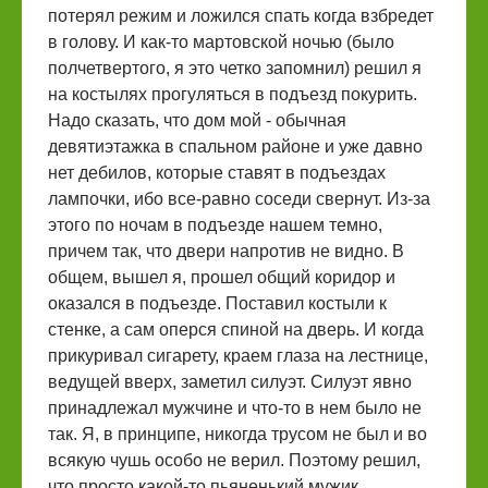
потерял режим и ложился спать когда взбредет
в голову. И как-то мартовской ночью (было
полчетвертого, я это четко запомнил) решил я
на костылях прогуляться в подъезд покурить.
Надо сказать, что дом мой - обычная
девятиэтажка в спальном районе и уже давно
нет дебилов, которые ставят в подъездах
лампочки, ибо все-равно соседи свернут. Из-за
этого по ночам в подъезде нашем темно,
причем так, что двери напротив не видно. В
общем, вышел я, прошел общий коридор и
оказался в подъезде. Поставил костыли к
стенке, а сам оперся спиной на дверь. И когда
прикуривал сигарету, краем глаза на лестнице,
ведущей вверх, заметил силуэт. Силуэт явно
принадлежал мужчине и что-то в нем было не
так. Я, в принципе, никогда трусом не был и во
всякую чушь особо не верил. Поэтому решил,
что просто какой-то пьяненький мужик