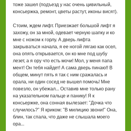
тоже зашел (подъезд у нас очень цивильный,
консьержка, ремонт, цветы растут, иконы висят).
Стоим, ждем лифт. Приезжает большой лифт я
захожу, он за мной, одевает черную шапку и ко
мне с ножом к горлу. А дверь лифта
закрываться начала, я ее ногой лягаю как осел,
она опять открывается, он ко мне под шубу
лезет, а я ору что есть мочи! Мол, у меня папа
мент! Он тебя найдет! А сама дверь пинаю!! В
общем, минут пять я так с ним сражалась и
орала, ни один сосед не вышел помочь! Мне
повезло, он убежал... Оставив мне только рану
на указательном пальце и панику! Я к
консьержке, она сонная вылезает: "Дочка что
случилось?" Я криком: "В милицию звони!" Она,
блин, так спала, что даже не слышала моего
ора...