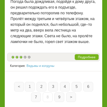
Погода была дождливая, подойдя к дому друга,
он решил подождать его в подъезде,
предварительно поторопив по телефону.
Пролёт между третьим и четвёртым этажом, на
который он поднялся, был небольшой, где–то
метр на два, вверх вела лестница на
следующие этажи. Света не было, на пролёте
лампочки не было, горел свет этажом выше.
Подробнее
Категория:
Ведьмы и колдуны
<
1
2
3
4
5
6
7
8
9
>