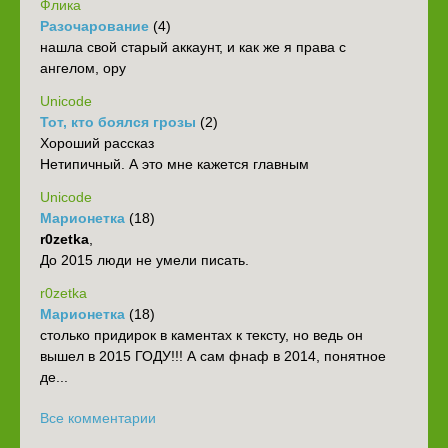
Флика
Разочарование
(4)
нашла свой старый аккаунт, и как же я права с
ангелом, ору
Unicode
Тот, кто боялся грозы
(2)
Хороший рассказ
Нетипичный. А это мне кажется главным
Unicode
Марионетка
(18)
r0zetka
,
До 2015 люди не умели писать.
r0zetka
Марионетка
(18)
столько придирок в каментах к тексту, но ведь он
вышел в 2015 ГОДУ!!! А сам фнаф в 2014, понятное
де...
Все комментарии