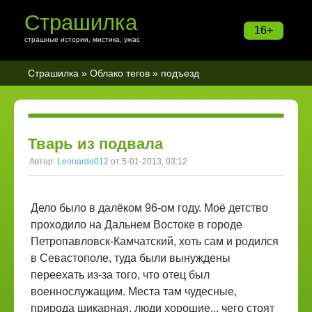
Страшилка
16+
страшные истории, мистика, ужас
Страшилка
»
Облако тегов
» подъезд
Тварь из подвала
Автор:
Leonardo012
от 5-01-2013, 03:12
Дело было в далёком 96-ом году. Моё детство
проходило на Дальнем Востоке в городе
Петропавловск-Камчатский, хоть сам и родился
в Севастополе, туда были вынуждены
переехать из-за того, что отец был
военнослужащим. Места там чудесные,
природа шикарная, люди хорошие... чего стоят