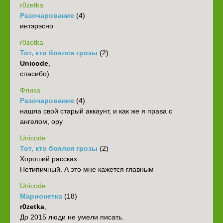
r0zetka
Разочарование
(4)
интэрэсно
r0zetka
Тот, кто боялся грозы
(2)
Unicode
,
спасибо)
Флика
Разочарование
(4)
нашла свой старый аккаунт, и как же я права с
ангелом, ору
Unicode
Тот, кто боялся грозы
(2)
Хороший рассказ
Нетипичный. А это мне кажется главным
Unicode
Марионетка
(18)
r0zetka
,
До 2015 люди не умели писать.