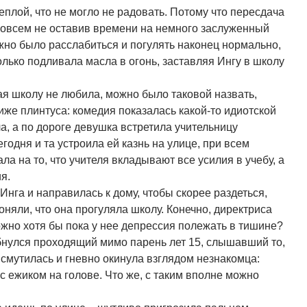
еплой, что не могло не радовать. Потому что пересдача
 совсем не оставив времени на немного заслуженный
ожно было расслабиться и погулять наконец нормально,
олько подливала масла в огонь, заставляя Ингу в школу
рая школу не любила, можно было таковой назвать,
иже плинтуса: комедия показалась какой-то идиотской
а, а по дороге девушка встретила учительницу
годня и та устроила ей казнь на улице, при всем
ла на то, что учителя вкладывают все усилия в учебу, а
я.
а Инга и направилась к дому, чтобы скорее раздеться,
оняли, что она прогуляла школу. Конечно, директриса
ожно хотя бы пока у нее депрессия полежать в тишине?
ыбнулся проходящий мимо парень лет 15, слышавший то,
 смутилась и гневно окинула взглядом незнакомца:
с ежиком на голове. Что же, с таким вполне можно