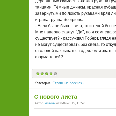
деревянных скамеек. Сложив руки на груд
танцами. Тёмные джинсы, красная рубашк
завёрнутыми по локоть рукавами вряд ли
играла группа Scorpions.
- Если бы не было света, то и теней бы 
Мне наверно скажут "Да", но я сомневаюсь
существует? - рассуждал Роберт, глядя на
не могут существовать без света, то отку
с головой накрываться одеялом и звать 
форма теней?
Категория:
Страшные рассказы
С нового листа
Автор:
Аssоль
от 8-04-2015, 15:52