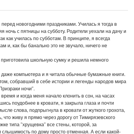
 перед новогодними праздниками. Училась я тогда в
 ночь с пятницы на субботу. Родители уехали на дачу и
так как училась по субботам. В принципе, я всегда
м и, как бы банально это не звучало, ничего не
, приготовила школьную сумку и решила немного
и даже компьютера и я читала обычные бумажные книги.
 том, собравший в себе истории и легенды народов мира
Призраки ночи".
время и когда меня начало клонить в сон, на часах
шись поудобнее в кровати, я закрыла глаза и почти
мысле слова, подпрыгнула в кровати от жуткого грохота,
, что живу я прямо через дорогу от Тимирязевского
ке типа "хрущевка" все стены, которой, за
 слышимость по дому просто отменная. А если какой-