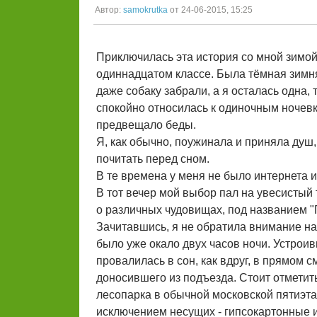
Автор:
samokrutka
от 24-06-2015, 15:25
Приключилась эта история со мной зимой
одиннадцатом классе. Была тёмная зимняя
даже собаку забрали, а я осталась одна, 
спокойно относилась к одиночным ночевка
предвещало беды.
Я, как обычно, поужинала и приняла душ
почитать перед сном.
В те времена у меня не было интернета 
В тот вечер мой выбор пал на увесистый
о различных чудовищах, под названием "
Зачитавшись, я не обратила внимание на 
было уже окало двух часов ночи. Устроив
провалилась в сон, как вдруг, в прямом с
доносившего из подъезда. Стоит отметить
лесопарка в обычной московской пятиэтаж
исключением несущих - гипсокартонные и