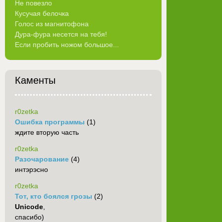
Не повезло
Кусучая белочка
Голос из магнитофона
Дура-фура несется на тебя!
Если пробить ножом большое...
Каменты
r0zetka
Ошибка программы
(1)
ждите вторую часть
r0zetka
Разочарование
(4)
интэрэсно
r0zetka
Тот, кто боялся грозы
(2)
Unicode
,
спасибо)