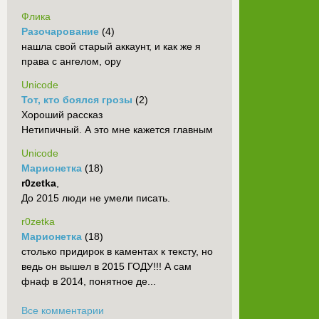
Флика
Разочарование
(4)
нашла свой старый аккаунт, и как же я
права с ангелом, ору
Unicode
Тот, кто боялся грозы
(2)
Хороший рассказ
Нетипичный. А это мне кажется главным
Unicode
Марионетка
(18)
r0zetka
,
До 2015 люди не умели писать.
r0zetka
Марионетка
(18)
столько придирок в каментах к тексту, но
ведь он вышел в 2015 ГОДУ!!! А сам
фнаф в 2014, понятное де...
Все комментарии