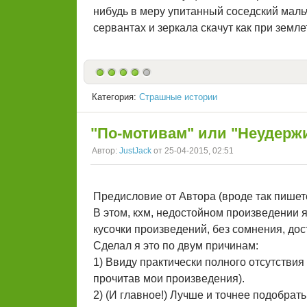
нибудь в меру упитанный соседский маль
сервантах и зеркала скачут как при земл
Категория:
Страшные истории
"По-мотивам" или "Неудерж
Автор:
JustJack
от 25-04-2015, 02:51
Предисловие от Автора (вроде так пишетс
В этом, кхм, недостойном произведении 
кусочки произведений, без сомнения, до
Сделал я это по двум причинам:
1) Ввиду практически полного отсутствия 
прочитав мои произведения).
2) (И главное!) Лучше и точнее подобрат