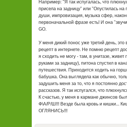
Например: "Я так испугалась, что плюхну
присела на задницу" или "Опустилась на п
души, импровизация, музыка сфер, наконец
первоначальной фразе есть! И она "звучи
GO.
У меня дикий понос уже третий день, это 
рецепт в интернете. Не помню рецепт дос
я сходить не могу - там, в унитазе, живе
руками за задницу), питона спустил в кан
путешествия. Приходится ходить на горш
бабушка. Она выглядела как обычно, толь
задушить меня за то, что я постоянно д
рассказов. Я так испугался, что плюхнул
К счастью, у меня в кармане джинсов бы
Ф\А/Р/Ш!!! Везде была кровь и кишки... К
ОГЛЯНИСЬ!!!