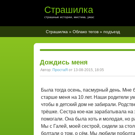
Страшилка
страшные истории, мистика, ужас
Страшилка
»
Облако тегов
» подъезд
Дождись меня
Автор:
ПростаЯ
от 13-08-2015, 18:05
Была тогда осень, пасмурный день. Мне б
старше меня на 10 лет. Наши родители ум
чтобы в детский дом не забирали. Родств
трёшке. Сестра кое-как зарабатывала на 
помогали. Она была хоть и молодая, но 
Мы с Галей, моей сестрой, сидели за сто
болтали о том, о сём. Мы любили поболт