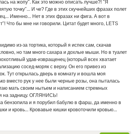
лась на жопу". Как это можно описать лучше?! "Я
ятую точку"... И че? Где в этих скучнейших фразах полет
... Именно... Нет в этих фразах ни фига. А вот в
т"! Что бы мне ни говорили. Цитат будет много, LETS
видимо из-за тортика, который я испек сам, скачав
ловно, но там много сахара и дохлые мыши. Но в туалет
т похотливый удав-извращенец (который всех хватает
ализацию сосед-моряк с верху. Он его привез из
ок. Тут открылась дверь в комнату и вошла моя
ко вместо рук у нее были черные розы, она пыталась
остаю мать своим нытьем и написанием стремных
ся на задницу. ОГЛЯНИСЬ!
ла бензопила и я порубил бабулю в фарш, да именно в
ишки и кровь... Кровавые кишки кровоточили кровью...