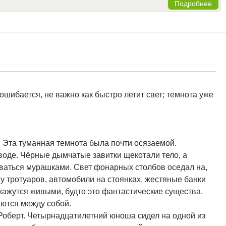
Подробнее
н ошибается, не важно как быстро летит свет; темнота уже
. Эта туманная темнота была почти осязаемой.
 воде. Чёрные дымчатые завитки щекотали тело, а
ваться мурашками. Свет фонарных столбов оседал на,
у тротуаров, автомобили на стоянках, жестяные банки
 кажутся живыми, будто это фантастические существа.
аются между собой.
 Роберт. Четырнадцатилетний юноша сидел на одной из