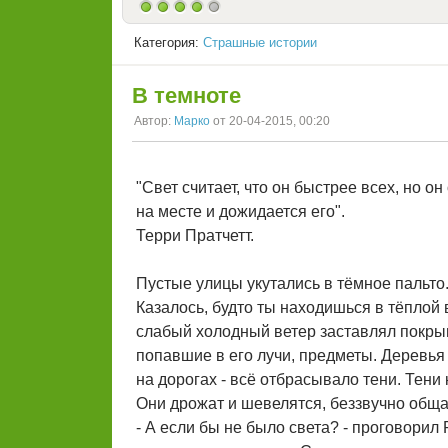
Категория:
Страшные истории
В темноте
Автор:
Марко
от 20-04-2015, 00:20
"Свет считает, что он быстрее всех, но о
на месте и дожидается его".
Терри Пратчетт.
Пустые улицы укутались в тёмное пальто
Казалось, будто ты находишься в тёплой
слабый холодный ветер заставлял покры
попавшие в его лучи, предметы. Деревья 
на дорогах - всё отбрасывало тени. Тени
Они дрожат и шевелятся, беззвучно общ
- А если бы не было света? - проговорил