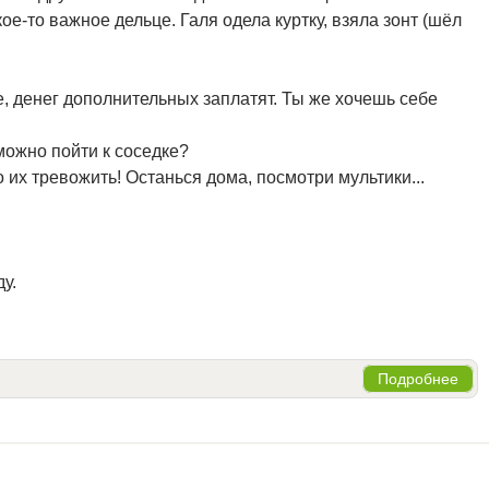
кое-то важное дельце. Галя одела куртку, взяла зонт (шёл
е, денег дополнительных заплатят. Ты же хочешь себе
 можно пойти к соседке?
о их тревожить! Останься дома, посмотри мультики...
ду.
Подробнее