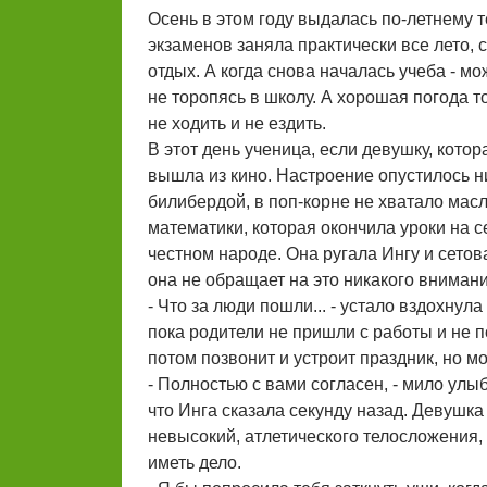
Осень в этом году выдалась по-летнему т
экзаменов заняла практически все лето,
отдых. А когда снова началась учеба - м
не торопясь в школу. А хорошая погода т
не ходить и не ездить.
В этот день ученица, если девушку, кото
вышла из кино. Настроение опустилось н
билибердой, в поп-корне не хватало масл
математики, которая окончила уроки на се
честном народе. Она ругала Ингу и сетова
она не обращает на это никакого внимани
- Что за люди пошли... - устало вздохнул
пока родители не пришли с работы и не п
потом позвонит и устроит праздник, но м
- Полностью с вами согласен, - мило ул
что Инга сказала секунду назад. Девушка
невысокий, атлетического телосложения, 
иметь дело.