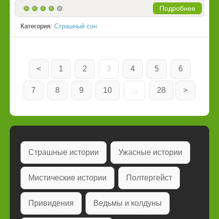
Подробнее
Категория:
Страшный сон
<
1
2
3
4
5
6
7
8
9
10
...
28
>
Страшные истории
Ужасные истории
Мистические истории
Полтергейст
Привидения
Ведьмы и колдуны