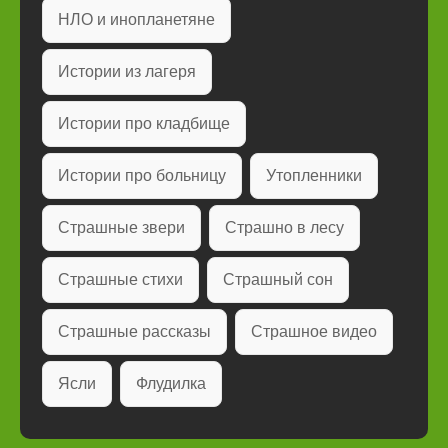
НЛО и инопланетяне
Истории из лагеря
Истории про кладбище
Истории про больницу
Утопленники
Страшные звери
Страшно в лесу
Страшные стихи
Страшный сон
Страшные рассказы
Страшное видео
Ясли
Флудилка