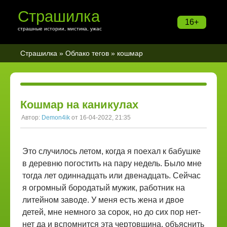
Страшилка
16+
страшные истории, мистика, ужас
Страшилка
»
Облако тегов
» кошмар
Кошмар на каникулах
Автор:
Demon4ik
от 16-04-2022, 21:35
Это случилось летом, когда я поехал к бабушке
в деревню погостить на пару недель. Было мне
тогда лет одиннадцать или двенадцать. Сейчас
я огромный бородатый мужик, работник на
литейном заводе. У меня есть жена и двое
детей, мне немного за сорок, но до сих пор нет-
нет да и вспомнится эта чертовщина, объяснить