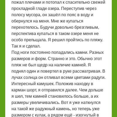
пожал плечами и потопал к спасительно свежей
прохладной глади озера. Переступив через
полосу мусора, он зашёл по пояс в воду и
обернулся на меня. Мне же купаться
перехотелось. Будучи довольно брезгливым,
перспектива купаться в таком озере меня не
особо прельщала. Я решил пройтись по пляжу.
Так я и сделал.
Под ноги постоянно попадались камни. Разных
размеров и форм. Странно и это. Обычно этот
пляж не был щедр на наличие камней. Я
поднял один и повертел в руке рассматривая. В
лучах солнца он отливал всеми цветами радуги.
Интересный камушек. Положив находку в
карман шорт, я отправился далее. Чем дольше
я шел, тем камней становилось больше, а их
размеры увеличивались. Вот я уже наткнулся
на такой же радужный камень, но теперь уже
размером с кулак, а рядом ещё - изогнутый в