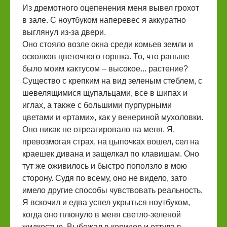
Из дремотного оцепенения меня вывел грохот
в зале. С ноутбуком наперевес я аккуратно
выглянул из-за двери.
Оно стояло возле окна среди комьев земли и
осколков цветочного горшка. То, что раньше
было моим кактусом – высокое... растение?
Существо с крепким на вид зеленым стеблем, с
шевелящимися щупальцами, все в шипах и
иглах, а также с большими пурпурными
цветами и «ртами», как у венериной мухоловки.
Оно никак не отреагировало на меня. Я,
превозмогая страх, на цыпочках вошел, сел на
краешек дивана и защелкал по клавишам. Оно
тут же оживилось и быстро поползло в мою
сторону. Судя по всему, оно не видело, зато
имело другие способы чувствовать реальность.
Я вскочил и едва успел укрыться ноутбуком,
когда оно плюнуло в меня светло-зеленой
жидкостью. Выбежал в коридор и оттуда в