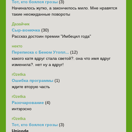
Тот, кто боялся грозы
(3)
Начиналось жутко, а закончилось мило. Мне нравятся
такие неожиданные повороты
Дазайчик
Сыр-вонючка
(30)
Рассказ достоин премии "Имбецил года"
некто
Переписка с Беном Утопл...
(12)
какого катя вдруг стала светой?. она что имя вдруг
изменила?. нет ну а вдруг!
r0zetka
Ошибка программы
(1)
ждите вторую часть
r0zetka
Разочарование
(4)
интэрэсно
r0zetka
Тот, кто боялся грозы
(3)
Unicode
,