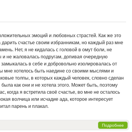
оложительных эмоций и любовных страстей. Как же это
ла дарить счастье своим избранникам, но каждый раз мне
ень. Нет, я не кидалась с головой в омут боли, не
ны и не жаловалась подругам, допивая очередную
 замыкалась в себе и добровольно изолировалась от
ы мне хотелось быть наедине со своими мыслями и
ковые толпы, в которых каждый человек, словно сделан
е была как они и не хотела этого. Может быть, поэтому
с, когда я встретила своё счастье, во мне не осталось
нокая волчица или исчадие ада, которое интересует
 читал парень и плакал.
Подробнее