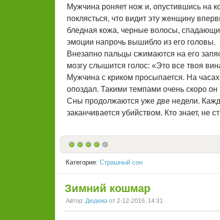
Мужчина роняет нож и, опустившись на к
поклясться, что видит эту женщину вперв
бледная кожа, черные волосы, спадающие 
эмоции напрочь вышибло из его головы.
Внезапно пальцы сжимаются на его запяст
мозгу слышится голос: «Это все твоя вина
Мужчина с криком просыпается. На часах 
опоздал. Такими темпами очень скоро он 
Сны продолжаются уже две недели. Кажды
заканчивается убийством. Кто знает, не 
Категория:
Страшный сон
Зимний кошмар
Автор:
Дюдюка
от 2-12-2016, 14:31