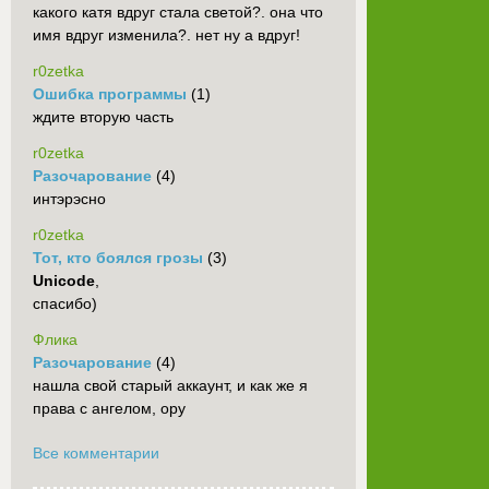
какого катя вдруг стала светой?. она что
имя вдруг изменила?. нет ну а вдруг!
r0zetka
Ошибка программы
(1)
ждите вторую часть
r0zetka
Разочарование
(4)
интэрэсно
r0zetka
Тот, кто боялся грозы
(3)
Unicode
,
спасибо)
Флика
Разочарование
(4)
нашла свой старый аккаунт, и как же я
права с ангелом, ору
Все комментарии