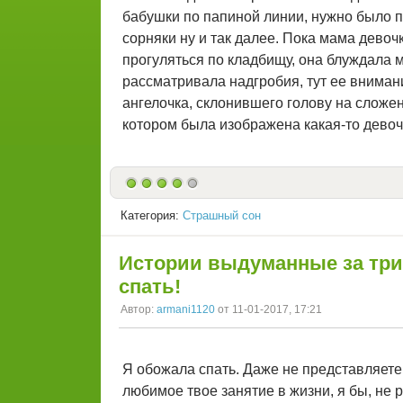
бабушки по папиной линии, нужно было п
сорняки ну и так далее. Пока мама дево
прогуляться по кладбищу, она блуждала м
рассматривала надгробия, тут ее внима
ангелочка, склонившего голову на сложе
котором была изображена какая-то девоч
Категория:
Страшный сон
Истории выдуманные за трин
спать!
Автор:
armani1120
от 11-01-2017, 17:21
Я обожала спать. Даже не представляете
любимое твое занятие в жизни, я бы, не р