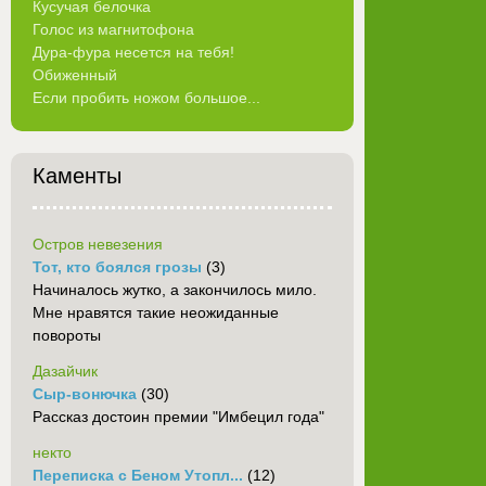
Кусучая белочка
Голос из магнитофона
Дура-фура несется на тебя!
Обиженный
Если пробить ножом большое...
Каменты
Остров невезения
Тот, кто боялся грозы
(3)
Начиналось жутко, а закончилось мило.
Мне нравятся такие неожиданные
повороты
Дазайчик
Сыр-вонючка
(30)
Рассказ достоин премии "Имбецил года"
некто
Переписка с Беном Утопл...
(12)