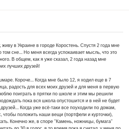
, живу в Украине в городе Коростень. Спустя 2 года мне
 том сне... Но меня всегда успокаивает мысль, что это
ного. В общем, как я уже сказал, 2 года назад мне
оих лучших друзей!
аре. Короче... Когда мне было 12, я ходил еще в 7
ица, радость для всех моих друзей и для меня в первую
люблю поиграть в прятки по школе и этим мы решили
одождать пока вся школа опустошится и в ней не будет
друзей... Когда уже всё-таки все поуходили по домам,
, чтобы положить наши вещи (портфели и курточки),
кать. Конечно же, в споре "Камень, ножницы, бумага"
итать до 30 в голос, в то время пока я считал, у меня по