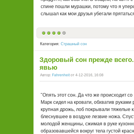
спине пошли мурашки, потому что я уперс
слышал как мои друзья убегали прятаться
Категория:
Страшный сон
Здоровый сон прежде всего.
явью
Автор:
Fahrenheit
от 4-12-2016, 16:08
"Опять этот сон. Да что же происходит со
Марк сидел на кровати, обхватив руками
крупная дрожь, лоб покрывали тяжелые ка
блеснувшее в воздухе лезвие ножа. Спус
молодой женщины, сжимая в руке кухонны
образовавшейся вокруг тела густой крас