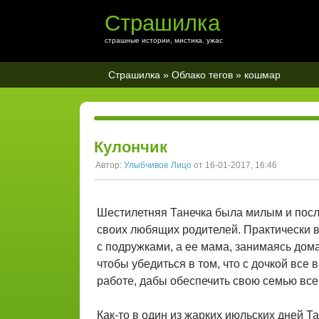
Страшилка
страшные истории, мистика, ужас
Страшилка
»
Облако тегов
» кошмар
Кулончик
Автор:
Улыбчивое Лицо
от 16-01-2017, 16:46
Шестилетняя Танечка была милым и пос
своих любящих родителей. Практически в
с подружками, а ее мама, занимаясь дом
чтобы убедиться в том, что с дочкой все 
работе, дабы обеспечить свою семью все
Как-то в один из жарких июльских дней Т