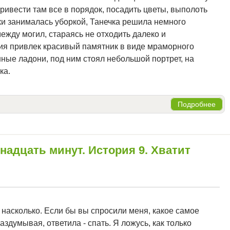
ривести там все в порядок, посадить цветы, выполоть
чки занималась уборкой, Танечка решила немного
ежду могил, стараясь не отходить далеко и
ния привлек красивый памятник в виде мраморного
нные ладони, под ним стоял небольшой портрет, на
ка.
Подробнее
адцать минут. История 9. Хватит
 насколько. Если бы вы спросили меня, какое самое
аздумывая, ответила - спать. Я ложусь, как только