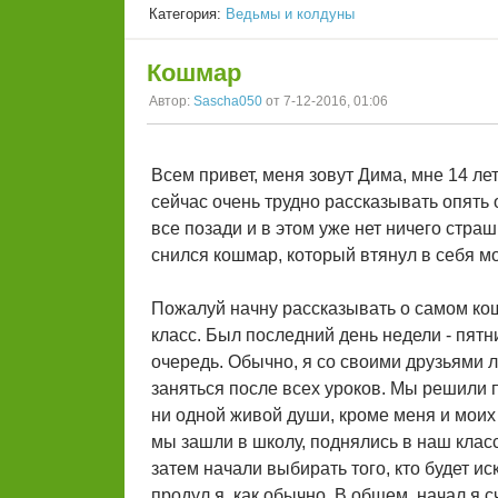
Категория:
Ведьмы и колдуны
Кошмар
Автор:
Sascha050
от 7-12-2016, 01:06
Всем привет, меня зовут Дима, мне 14 лет
сейчас очень трудно рассказывать опять о
все позади и в этом уже нет ничего страш
снился кошмар, который втянул в себя м
Пожалуй начну рассказывать о самом кошм
класс. Был последний день недели - пятн
очередь. Обычно, я со своими друзьями 
заняться после всех уроков. Мы решили п
ни одной живой души, кроме меня и моих 
мы зашли в школу, поднялись в наш класс
затем начали выбирать того, кто будет ис
продул я, как обычно. В общем, начал я сч