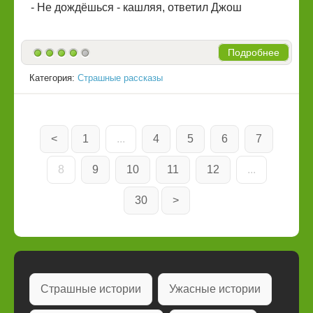
- Не дождёшься - кашляя, ответил Джош
Подробнее
Категория:
Страшные рассказы
<
1
...
4
5
6
7
8
9
10
11
12
...
30
>
Страшные истории
Ужасные истории