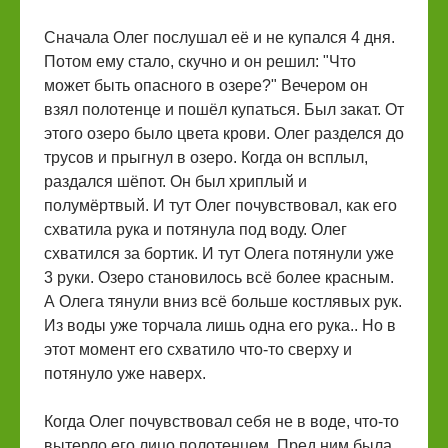
Сначала Олег послушал её и не купался 4 дня.
Потом ему стало, скучно и он решил: "Что
может быть опасного в озере?" Вечером он
взял полотенце и пошёл купаться. Был закат. От
этого озеро было цвета крови. Олег разделся до
трусов и прыгнул в озеро. Когда он всплыл,
раздался шёпот. Он был хриплый и
полумёртвый. И тут Олег почувствовал, как его
схватила рука и потянула под воду. Олег
схватился за бортик. И тут Олега потянули уже
3 руки. Озеро становилось всё более красным.
А Олега тянули вниз всё больше костлявых рук.
Из воды уже торчала лишь одна его рука.. Но в
этот момент его схватило что-то сверху и
потянуло уже наверх.
Когда Олег почувствовал себя не в воде, что-то
вытерло его лицо полотенцем. Пред ним была