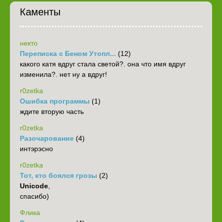
Каменты
некто
Переписка с Беном Утопл...
(12)
какого катя вдруг стала светой?. она что имя вдруг
изменила?. нет ну а вдруг!
r0zetka
Ошибка программы
(1)
ждите вторую часть
r0zetka
Разочарование
(4)
интэрэсно
r0zetka
Тот, кто боялся грозы
(2)
Unicode
,
спасибо)
Флика