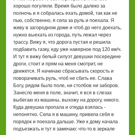
хорошо погуляли. Время было далеко за
полночь и я собралась ехать домой, так как не
пью, собственно, я села за руль и поехала. Я
живу в загородном доме и чтоб до него доехать,
нужно выехать из города, путь лежал через
трассу. Вижу я, что дорога пустая и решила
подбавить газку, еду уже наверное под 120 км/ч.
И тут я вижу белый силуэт девушки посередине
дроги, стоит и прям на меня смотрит, не
движется. Я начинаю сбрасывать скорость и
поворачивать руль, чтоб не сбить ее. Слава
Богу, рядом было поле, ни столбов ни заборов.
Занесло меня в поле, значит, я вся в слезах
выбегаю из машины, выхожу на дорогу, никого.
Куда девушка пропала и откуда взялась -
непонятно. Села я в машину, привела себя в
порядок и поехала дальше. Уже к дому начала
подъезжать и тут я замечаю: что-то в зеркале