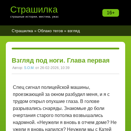
Страшилка
16+
страшные истории, мистика, ужас
Страшилка
»
Облако тегов
» взгляд
Взгляд под ноги. Глава первая
Автор:
S.O.M.
от 26-02-2026, 10:39
Спец сигнал полицейской машины,
проезжающей за окном разбудил меня, и я с
трудом открыл опухшие глаза. В голове
разрывались снаряды. Знакомые до боли
очертания старого потолка возвышались
надомной. «Неужели я вновь в отчем доме? Не
ужели я вновь напился? Неужели мы с Катей