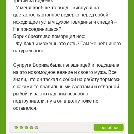
третий за неделю.
- У меня вообще-то обед – кивнул я на
цветастое картонное ведёрко перед собой,
исходящее густым духом говядины и специй –
Не присоединишься?
Борик брезгливо поморщил нос:
- Фу. Как ты можешь это есть? Там же нет ничего
натурального.
Супруга Борика была пэпэшницей и подсадила
на это новомодное веяние и своего мужа. Все
знали, что он таскал с собой на работу тормозки
с какими-то правильными салатами и отварной
рыбой, и за это над ним незлобно
подтрунивали, ну а он в долгу тоже не
оставался.
Подробнее