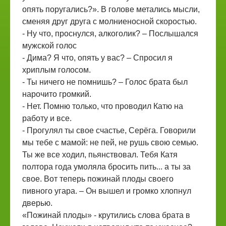
опять поругались?». В голове метались мысли,
сменяя друг друга с молниеносной скоростью.
- Ну что, проснулся, алкоголик? – Послышался
мужской голос
- Дима? Я что, опять у вас? – Спросил я
хриплым голосом.
- Ты ничего не помнишь? – Голос брата был
нарочито громкий.
- Нет. Помню только, что проводил Катю на
работу и все.
- Прогулял ты свое счастье, Серёга. Говорили
мы тебе с мамой: не пей, не рушь свою семью.
Ты же все ходил, пьянствовал. Тебя Катя
полтора года умоляла бросить пить... а ты за
свое. Вот теперь пожинай плоды своего
пивного угара. – Он вышел и громко хлопнул
дверью.
«Пожинай плоды» - крутились слова брата в