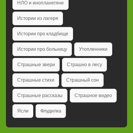
НЛО и инопланетяне
Истории из лагеря
Истории про кладбище
Истории про больницу
Утопленники
Страшные звери
Страшно в лесу
Страшные стихи
Страшный сон
Страшные рассказы
Страшное видео
Ясли
Флудилка