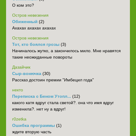
О ком это?
Остров невезения
Обиженный
(2)
Ахахах ахахах ахахах
Остров невезения
Тот, кто боялся грозы
(3)
Начиналось жутко, а закончилось мило. Мне нравятся
такие неожиданные повороты
Дазайчик
Сыр-вонючка
(30)
Рассказ достоин премии "Имбецил года"
некто
Переписка с Беном Утопл...
(12)
какого катя вдруг стала светой?. она что имя вдруг
изменила?. нет ну а вдруг!
r0zetka
Ошибка программы
(1)
ждите вторую часть