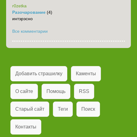
r0zetka
Разочарование
(4)
интэрэсно
Все комментарии
Добавить страшилку
Каменты
О сайте
Помощь
RSS
Старый сайт
Теги
Поиск
Контакты