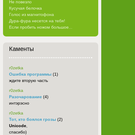
Не повезло
Кусучая белочка
Голос из магнитофона
Дура-фура несется на тебя!
Если пробить ножом большое...
Каменты
r0zetka
Ошибка программы
(1)
ждите вторую часть
r0zetka
Разочарование
(4)
интэрэсно
r0zetka
Тот, кто боялся грозы
(2)
Unicode
,
спасибо)