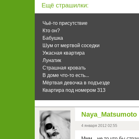
Ещё страшилки:
Чьё-то присутствие
Кто он?
Бабушка
Шум от мертвой соседки
Ужасная квартира
Лунатик
Страшная кровать
В доме что-то есть...
Мёртвая девочка в подъезде
Квартира под номером 313
Naya_Matsumoto
4 января 2012 02:55
Ммм... не то что бы страш