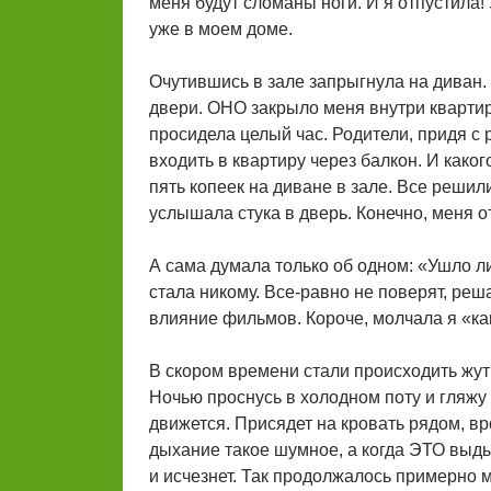
меня будут сломаны ноги. И я отпустила!
уже в моем доме.
Очутившись в зале запрыгнула на диван.
двери. ОНО закрыло меня внутри квартиры
просидела целый час. Родители, придя с 
входить в квартиру через балкон. И каког
пять копеек на диване в зале. Все решили
услышала стука в дверь. Конечно, меня о
А сама думала только об одном: «Ушло л
стала никому. Все-равно не поверят, реш
влияние фильмов. Короче, молчала я «как
В скором времени стали происходить жут
Ночью проснусь в холодном поту и гляжу в
движется. Присядет на кровать рядом, вр
дыхание такое шумное, а когда ЭТО выд
и исчезнет. Так продолжалось примерно 