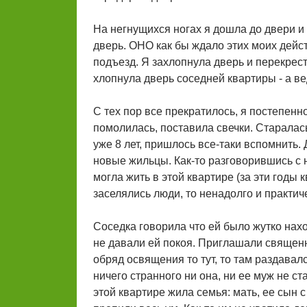
На негнущихся ногах я дошла до двери и
дверь. ОНО как бы ждало этих моих дейст
подъезд. Я захлопнула дверь и перекрес
хлопнула дверь соседней квартиры - а ве
С тех пор все прекратилось, я постепенн
помолилась, поставила свечки. Старалась
уже 8 лет, пришлось все-таки вспомнить.
новые жильцы. Как-то разговорившись с н
могла жить в этой квартире (за эти годы 
заселялись люди, то ненадолго и практич
Соседка говорила что ей было жутко нах
не давали ей покоя. Приглашали священни
обряд освящения то тут, то там раздавал
ничего странного ни она, ни ее муж не с
этой квартире жила семья: мать, ее сын с