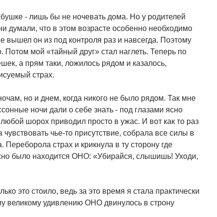
бабушке - лишь бы не ночевать дома. Но у родителей
ни думали, что в этом возрасте особенно необходимо
е вышел он из под контроля раз и навсегда. Поэтому
. Потом мой «тайный друг» стал наглеть. Теперь по
шек, а прям таки, ложилось рядом и казалось,
исуемый страх.
очам, но и днем, когда никого не было рядом. Так мне
ссонные ночи дали о себе знать - под глазами ясно
 любой шорох приводил просто в ужас. И вот как то раз
а чувствовать чье-то присутствие, собрала все силы в
а. Переборола страх и крикнула в ту сторону где
жно было находится ОНО: «Убирайся, слышишь! Уходи,
лько это стоило, ведь за это время я стала практически
му великому удивлению ОНО двинулось в строну