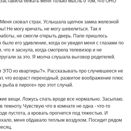
 Заставила бежать меня только мысль о том, что ОНО
 Меня сковал страх. Услышала щелчок замка железной
! Не могу кричать, не могу шевелиться. Так я
работы, не смогли открыть дверь. Папе пришлось
о было его удивление, когда он увидел меня с глазами по
, что я заснула, когда смотрела телевизор и не
тругали за это. Я молча слушала выговор родителей.
и ЭТО из квартиры?». Рассказывать про случившееся не
ат, что возраст переходный, развитое воображение плюс
 рыба в пироге» про этот случай.
кие вещи. Ложусь спать вроде все нормально. Засыпаю.
 темноту. Чувствую что в комнате не одна - что-то
оде пустота, а кровать прогнется под тяжестью. И
ыхало, меня обдавало теплым воздухом. Посидит рядом
месяц.