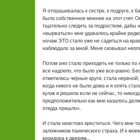
Я отпрашивалась к сестре, к подруге, к 
было собственное мнение на этот счет. О
тщательно следить за подростком, дабы н
«вырваться» мне удавалось крайне редко
ночам ЭТО стало уже не садиться на крае
наблюдало за мной. Меня сковывал неоп
Потом оно стало приходить не только по н
все надоело, что было уже все-равно. Бе
отметились черные круги, стала нервной,
когда никого не было дома и я опять стал
кулак и решила если не сейчас, то никогд
предположительно как мне казалось дол
откуда пришло».
И стала неистово креститься. Чего мне то
заложником панического страха. И к мое
коридора к дверям...