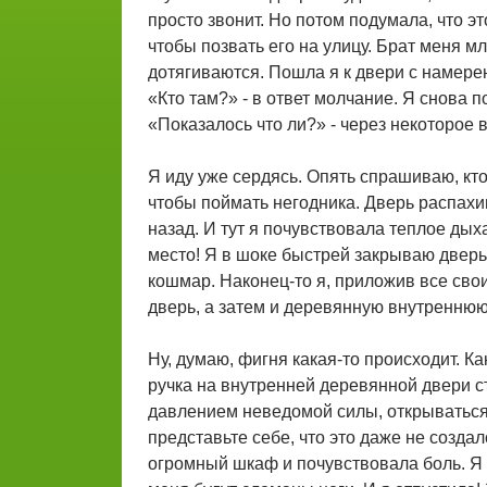
просто звонит. Но потом подумала, что э
чтобы позвать его на улицу. Брат меня мл
дотягиваются. Пошла я к двери с намерен
«Кто там?» - в ответ молчание. Я снова 
«Показалось что ли?» - через некоторое в
Я иду уже сердясь. Опять спрашиваю, кто 
чтобы поймать негодника. Дверь распахива
назад. И тут я почувствовала теплое дых
место! Я в шоке быстрей закрываю дверь 
кошмар. Наконец-то я, приложив все сво
дверь, а затем и деревянную внутреннюю
Ну, думаю, фигня какая-то происходит. Ка
ручка на внутренней деревянной двери ст
давлением неведомой силы, открываться.
представьте себе, что это даже не созда
огромный шкаф и почувствовала боль. Я п