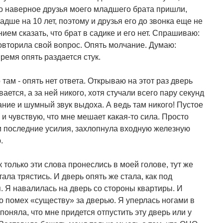
то наверное друзья моего младшего брата пришли,
адше на 10 лет, поэтому и друзья его до звонка еще не
ием сказать, что брат в садике и его нет. Спрашиваю:
повторила свой вопрос. Опять молчание. Думаю:
ремя опять раздается стук.
там - опять нет ответа. Открываю на этот раз дверь
ется, а за ней никого, хотя стучали всего пару секунд
ание и шумный звук выдоха. А ведь там никого! Пустое
и чувствую, что мне мешает какая-то сила. Просто
и последние усилия, захлопнула входную железную
.
к только эти слова пронеслись в моей голове, тут же
ала трястись. И дверь опять же стала, как под
 Я навалилась на дверь со стороны квартиры. И
ло помех «существу» за дверью. Я уперлась ногами в
оняла, что мне придется отпустить эту дверь или у