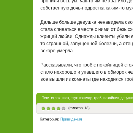
пропили весь ум. Как-то им не хватило д
собственную дочь-подростка каким-то муж
Дальше больше девушка ненавидела своих
стала спиваться вместе с ними от безыс
жрицей любви. Однажды клиенты убили ее 
то страшной, запущенной болезни, а отец
вскоре умерла.
Рассказывали, что гроб с покойницей сто
стало нехорошо и упавшего в обморок че
все вышли из комнаты где находился гроб.
Теги:
страх
,
шок
,
стук
,
кошмар
,
гроб
,
покойник
,
девушк
(голосов: 18)
Категория:
Привидения