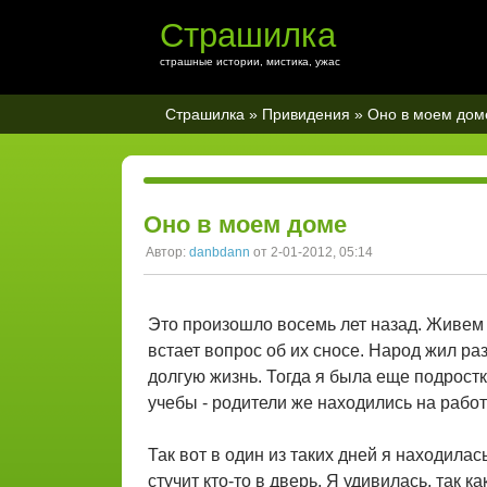
Страшилка
страшные истории, мистика, ужас
Страшилка
»
Привидения
» Оно в моем дом
Оно в моем доме
Автор:
danbdann
от 2-01-2012, 05:14
Это произошло восемь лет назад. Живем
встает вопрос об их сносе. Народ жил ра
долгую жизнь. Тогда я была еще подрост
учебы - родители же находились на работ
Так вот в один из таких дней я находилас
стучит кто-то в дверь. Я удивилась, так ка