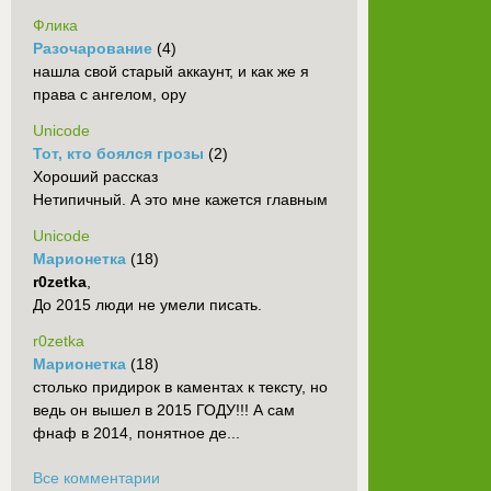
Флика
Разочарование
(4)
нашла свой старый аккаунт, и как же я
права с ангелом, ору
Unicode
Тот, кто боялся грозы
(2)
Хороший рассказ
Нетипичный. А это мне кажется главным
Unicode
Марионетка
(18)
r0zetka
,
До 2015 люди не умели писать.
r0zetka
Марионетка
(18)
столько придирок в каментах к тексту, но
ведь он вышел в 2015 ГОДУ!!! А сам
фнаф в 2014, понятное де...
Все комментарии