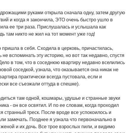
 дрожащими руками открыла сначала одну, затем другую
вий и когда я закончила, ЭТО очень быстро ушло в
тила ее три раза. Прислушалась и услышала как
дь там никто не жил на тот момент уже год!
о пришла в себя. Сходила в церковь, причастилась,
 не вспоминать эту историю, но вот так недавно, спустя
 Дело в том, что в соседнюю квартиру недавно вселились
овой соседкой, узнала, что оказывается она никак не
квартира практически всегда пустовала, если и
ески все съезжали оттуда в спешке).
одиться там одной, кошмары, удушье и странные звуки
ка - он все освятил. И по ее словам, когда проходил
ся странный треск. После вроде все успокоилось и
тали замечать. Позднее я узнала что первоначально в
 женой и их дочь. Все трое взрослых пили, и видимо