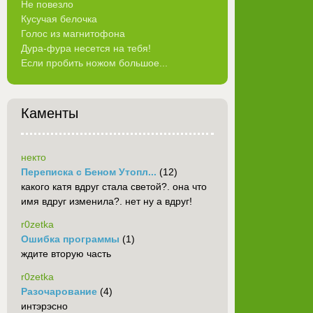
Не повезло
Кусучая белочка
Голос из магнитофона
Дура-фура несется на тебя!
Если пробить ножом большое...
Каменты
некто
Переписка с Беном Утопл...
(12)
какого катя вдруг стала светой?. она что
имя вдруг изменила?. нет ну а вдруг!
r0zetka
Ошибка программы
(1)
ждите вторую часть
r0zetka
Разочарование
(4)
интэрэсно