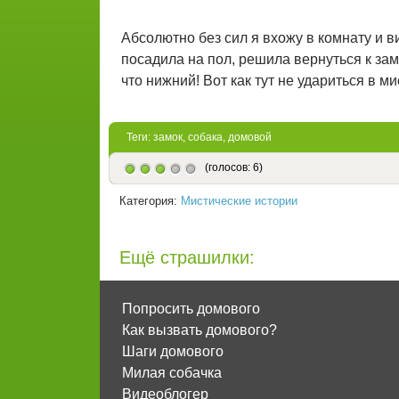
Абсолютно без сил я вхожу в комнату и ви
посадила на пол, решила вернуться к зам
что нижний! Вот как тут не удариться в ми
Теги:
замок
,
собака
,
домовой
(голосов: 6)
Категория:
Мистические истории
Ещё страшилки:
Попросить домового
Как вызвать домового?
Шаги домового
Милая собачка
Видеоблогер