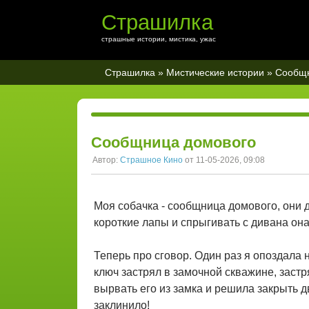
Страшилка
страшные истории, мистика, ужас
Страшилка
»
Мистические истории
» Сообщн
Сообщница домового
Автор:
Страшное Кино
от 11-05-2026, 09:08
Моя собачка - сообщница домового, они д
короткие лапы и спрыгивать с дивана она
Теперь про сговор. Один раз я опоздала 
ключ застрял в замочной скважине, застр
вырвать его из замка и решила закрыть д
заклинило!