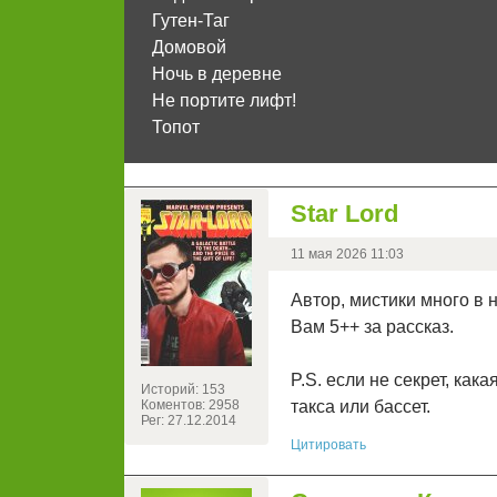
Гутен-Таг
Домовой
Ночь в деревне
Не портите лифт!
Топот
Star Lord
11 мая 2026 11:03
Автор, мистики много в 
Вам 5++ за рассказ.
P.S. если не секрет, как
Историй: 153
Коментов: 2958
такса или бассет.
Рег: 27.12.2014
Цитировать