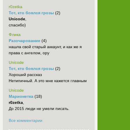
r0zetka
Тот, кто боялся грозы
(2)
Unicode
,
спасибо)
Флика
Разочарование
(4)
нашла свой старый аккаунт, и как же я
права с ангелом, ору
Unicode
Тот, кто боялся грозы
(2)
Хороший рассказ
Нетипичный. А это мне кажется главным
Unicode
Марионетка
(18)
r0zetka
,
До 2015 люди не умели писать.
Все комментарии