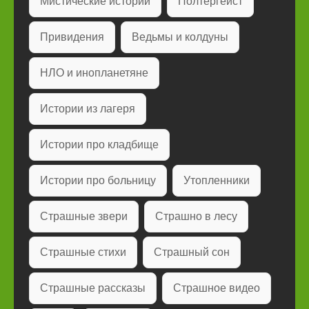
Мистические истории
Полтергейст
Привидения
Ведьмы и колдуны
НЛО и инопланетяне
Истории из лагеря
Истории про кладбище
Истории про больницу
Утопленники
Страшные звери
Страшно в лесу
Страшные стихи
Страшный сон
Страшные рассказы
Страшное видео