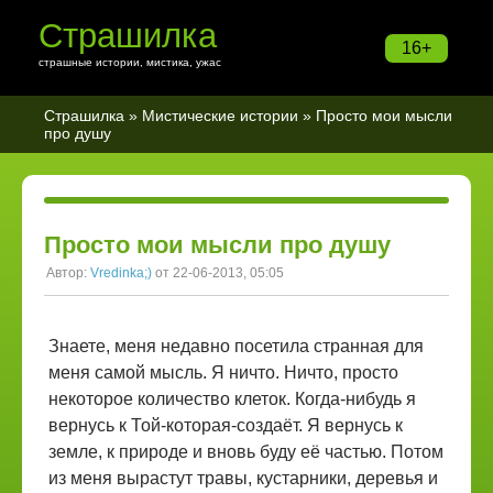
Страшилка
16+
страшные истории, мистика, ужас
Страшилка
»
Мистические истории
» Просто мои мысли
про душу
Просто мои мысли про душу
Автор:
Vredinka;)
от 22-06-2013, 05:05
Знаете, меня недавно посетила странная для
меня самой мысль. Я ничто. Ничто, просто
некоторое количество клеток. Когда-нибудь я
вернусь к Той-которая-создаёт. Я вернусь к
земле, к природе и вновь буду её частью. Потом
из меня вырастут травы, кустарники, деревья и