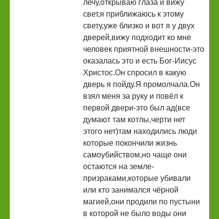
лечу,открываю глаза и вижу
свет,я приближаюсь к этому
свету,уже близко и вот я у двух
дверей,вижу подходит ко мне
человек приятной внешности-это
оказалась это и есть Бог-Иисус
Христос.Он спросил в какую
дверь я пойду.Я промолчала.Он
взял меня за руку и повёл к
первой двери-это был ад(все
думают там котлы,черти нет
этого нет)там находились люди
которые покончили жизнь
самоубийством,но чаще они
остаются на земле-
призраками,которые убивали
или кто занимался чёрной
магией,они продили по пустыни
в которой не было воды они