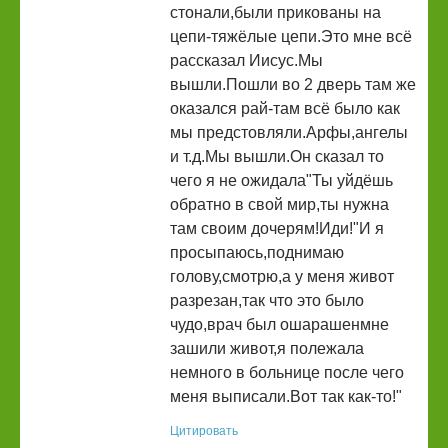
стонали,были прикованы на
цепи-тяжёлые цепи.Это мне всё
рассказал Иисус.Мы
вышли.Пошли во 2 дверь там же
оказался рай-там всё было как
мы предстовляли.Арфы,ангелы
и т.д.Мы вышли.Он сказал то
чего я не ожидала"Ты уйдёшь
обратно в свой мир,ты нужна
там своим дочерям!Иди!"И я
просыпаюсь,поднимаю
голову,смотрю,а у меня живот
разрезан,так что это было
чудо,врач был ошарашенмне
зашили живот,я полежала
немного в больнице после чего
меня выписали.Вот так как-то!"
Цитировать