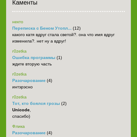
Каменты
некто
Переписка с Беном Утопл...
(12)
какого катя вдруг стала светой?. она что имя вдруг
изменила?. нет ну а вдруг!
r0zetka
Ошибка программы
(1)
ждите вторую часть
r0zetka
Разочарование
(4)
интэрэсно
r0zetka
Тот, кто боялся грозы
(2)
Unicode
,
спасибо)
Флика
Разочарование
(4)