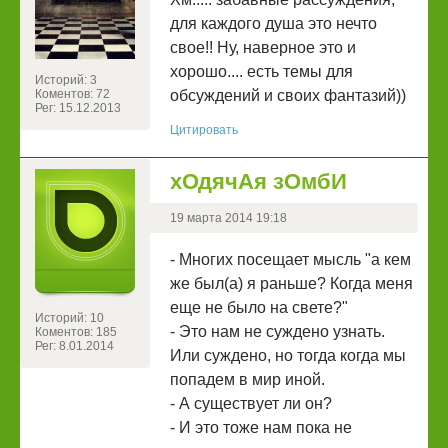
для каждого душа это нечто
свое!! Ну, наверное это и
хорошо.... есть темы для
Историй: 3
Коментов: 72
обсуждений и своих фантазий))
Рег: 15.12.2013
Цитировать
хОдячАя зОмбИ
19 марта 2014 19:18
- Многих посещает мысль "а кем
же был(а) я раньше? Когда меня
еще не было на свете?"
Историй: 10
- Это нам не суждено узнать.
Коментов: 185
Рег: 8.01.2014
Или суждено, но тогда когда мы
попадем в мир иной.
- А существует ли он?
- И это тоже нам пока не