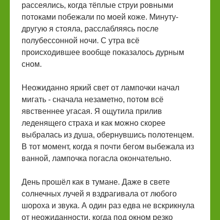
рассеялись, когда тёплые струи ровными
потоками побежали по моей коже. Минуту-
другую я стояла, расслабляясь после
полубессонной ночи. С утра всё
происходившее вообще показалось дурным
сном.
Неожиданно яркий свет от лампочки начал
мигать - сначала незаметно, потом всё
явственнее угасая. Я ощутила прилив
леденящего страха и как можно скорее
выбралась из душа, обернувшись полотенцем.
В тот момент, когда я почти бегом выбежала из
ванной, лампочка погасла окончательно.
День прошёл как в тумане. Даже в свете
солнечных лучей я вздрагивала от любого
шороха и звука. А один раз едва не вскрикнула
от неожиданности, когда под окном резко