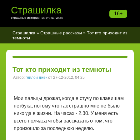
Страшилка
16+
страшные истории, мистика, ужас
Страшилка
»
Страшные рассказы
» Тот кто приходит из
темноты
Тот кто приходит из темноты
Автор:
гнилой джек
от 27-12-2012, 04:25
Мои пальцы дрожат, когда я стучу по клавишам
нетбука, потому что так страшно мне не было
никогда в жизни. На часах - 2.30. У меня есть
всего полчаса чтобы рассказать о том, что
произошло за последнюю неделю.