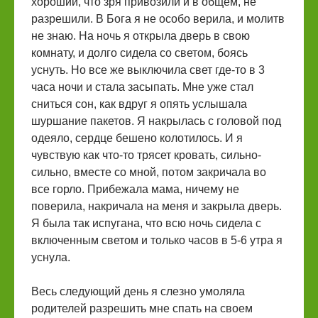
хороший, что зря привозили и в общем, не
разрешили. В Бога я не особо верила, и молитв
не знаю. На ночь я открыла дверь в свою
комнату, и долго сидела со светом, боясь
уснуть. Но все же выключила свет где-то в 3
часа ночи и стала засыпать. Мне уже стал
сниться сон, как вдруг я опять услышала
шуршание пакетов. Я накрылась с головой под
одеяло, сердце бешено колотилось. И я
чувствую как что-то трясет кровать, сильно-
сильно, вместе со мной, потом закричала во
все горло. Прибежала мама, ничему не
поверила, накричала на меня и закрыла дверь.
Я была так испугана, что всю ночь сидела с
включенным светом и только часов в 5-6 утра я
уснула.
Весь следующий день я слезно умоляла
родителей разрешить мне спать на своем