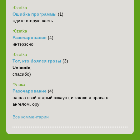
r0zetka
Ошибка программы
(1)
ждите вторую часть
r0zetka
Разочарование
(4)
интэрэсно
r0zetka
Тот, кто боялся грозы
(3)
Unicode
,
спасибо)
Флика
Разочарование
(4)
нашла свой старый аккаунт, и как же я права с
ангелом, ору
Все комментарии