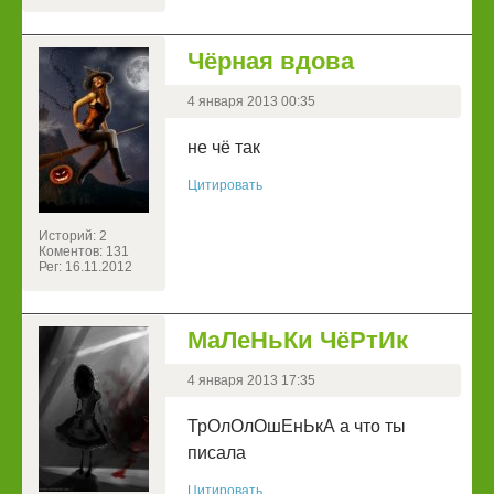
Чёрная вдова
4 января 2013 00:35
не чё так
Цитировать
Историй: 2
Коментов: 131
Рег: 16.11.2012
МаЛеНьКи ЧёРтИк
4 января 2013 17:35
ТрОлОлОшЕнЬкА а что ты
писала
Цитировать