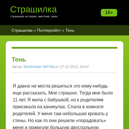
Страшилка
16+
страшные истории, мистика, ужас
Страшилка
»
Полтергейст
» Тень
Тень
Автор:
МаЛеНьКи ЧёРтИк
от 27-12-2012, 04:47
Я давно не могла решиться это кому-нибудь
еще рассказать. Мне страшно. Тогда мне было
11 лет. Я жила с бабушкой, но к родителям
приезжала на каникулах. Спала в комнате
родителей. У меня там небольшая кровать у
стены. Но как-то они решили «порадовать»
меня и привезли большую двуспальную