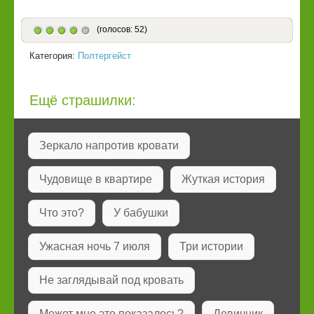
(голосов: 52)
Категория:
Полтергейст
Ещё страшилки:
Зеркало напротив кровати
Чудовище в квартире
Жуткая история
Что это?
У бабушки
Ужасная ночь 7 июля
Три истории
Не заглядывай под кровать
Может мне это показалось?
Девичник