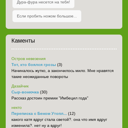
Дура-фура несется на тебя!
Если пробить ножом большое...
Каменты
Остров невезения
Тот, кто боялся грозы
(3)
Начиналось жутко, а закончилось мило. Мне нравятся
такие неожиданные повороты
Дазайчик
Сыр-вонючка
(30)
Рассказ достоин премии "Имбецил года"
некто
Переписка с Беном Утопл...
(12)
какого катя вдруг стала светой?. она что имя вдруг
изменила?. нет ну а вдруг!