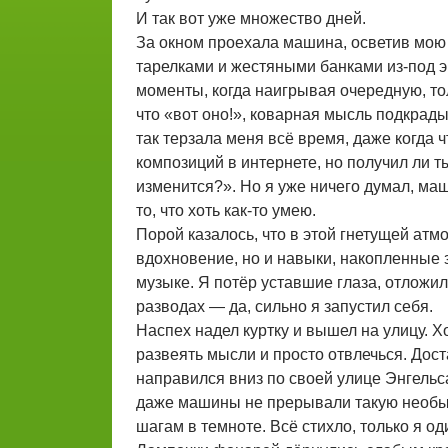
И так вот уже множество дней.
За окном проехала машина, осветив мою
тарелками и жестяными банками из-под эн
моменты, когда наигрывая очередную, то
что «вот оно!», коварная мысль подкрад
так терзала меня всё время, даже когда ч
композиций в интернете, но получил ли т
изменится?». Но я уже ничего думал, маш
то, что хоть как-то умею.
Порой казалось, что в этой гнетущей ат
вдохновение, но и навыки, накопленные 
музыке. Я потёр уставшие глаза, отложил
разводах — да, сильно я запустил себя.
Наспех надел куртку и вышел на улицу. Х
развеять мысли и просто отвлечься. Дост
направился вниз по своей улице Энгельса
даже машины не прерывали такую необы
шагам в темноте. Всё стихло, только я од