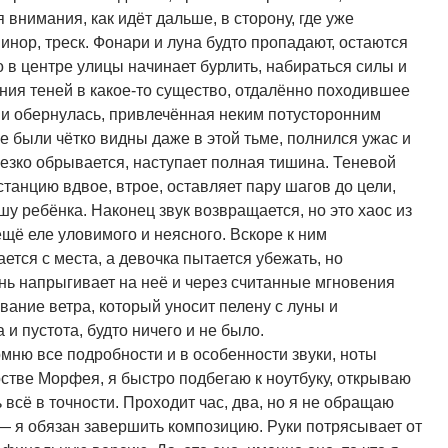
 внимания, как идёт дальше, в сторону, где уже
минор, треск. Фонари и луна будто пропадают, остаются
то в центре улицы начинает бурлить, набираться силы и
ия теней в какое-то существо, отдалённо походившее
 и обернулась, привлечённая неким потусторонним
е были чётко видны даже в этой тьме, полнился ужас и
езко обрывается, наступает полная тишина. Теневой
анцию вдвое, втрое, оставляет пару шагов до цели,
шу ребёнка. Наконец звук возвращается, но это хаос из
ещё еле уловимого и неясного. Вскоре к ним
ется с места, а девочка пытается убежать, но
ень напрыгивает на неё и через считанные мгновения
ывание ветра, который уносит пелену с луны и
и пустота, будто ничего и не было.
омню все подробности и в особенности звуки, ноты
стве Морфея, я быстро подбегаю к ноутбуку, открываю
всё в точности. Проходит час, два, но я не обращаю
 — я обязан завершить композицию. Руки потрясывает от