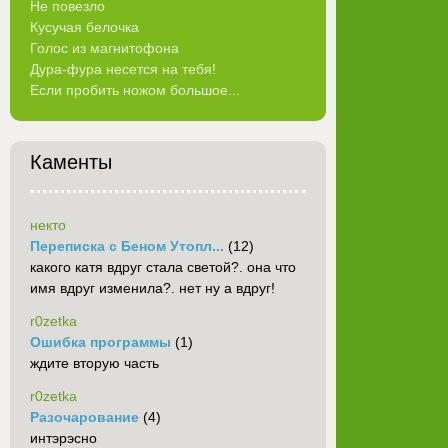
Не повезло
Кусучая белочка
Голос из магнитофона
Дура-фура несется на тебя!
Если пробить ножом большое...
Каменты
некто
Переписка с Беном Утопл...
(12)
какого катя вдруг стала светой?. она что
имя вдруг изменила?. нет ну а вдруг!
r0zetka
Ошибка программы
(1)
ждите вторую часть
r0zetka
Разочарование
(4)
интэрэсно