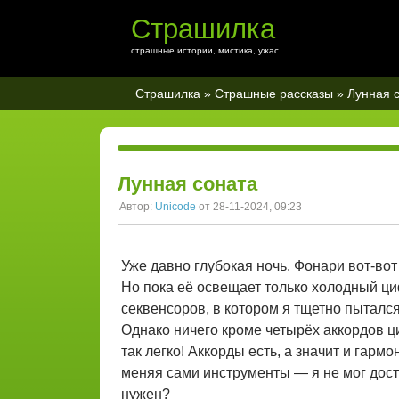
Страшилка
страшные истории, мистика, ужас
Страшилка
»
Страшные рассказы
» Лунная 
Лунная соната
Автор:
Unicode
от 28-11-2024, 09:23
Уже давно глубокая ночь. Фонари вот-вот
Но пока её освещает только холодный циф
секвенсоров, в котором я тщетно пытался
Однако ничего кроме четырёх аккордов ц
так легко! Аккорды есть, а значит и гарм
меняя сами инструменты — я не мог дости
нужен?