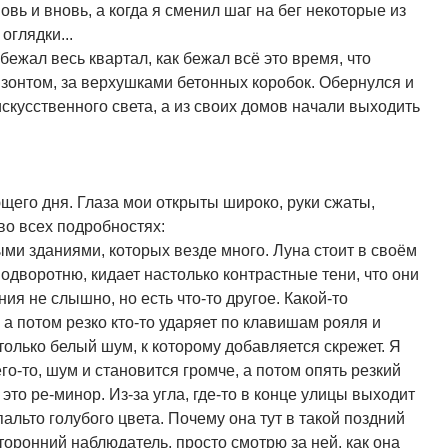
овь и вновь, а когда я сменил шаг на бег некоторые из
оглядки...
бежал весь квартал, как бежал всё это время, что
ризонтом, за верхушками бетонных коробок. Обернулся и
искусственного света, а из своих домов начали выходить
щего дня. Глаза мои открыты широко, руки сжаты,
во всех подробностях:
ыми зданиями, которых везде много. Луна стоит в своём
одворотню, кидает настолько контрастные тени, что они
ия не слышно, но есть что-то другое. Какой-то
 а потом резко кто-то ударяет по клавишам рояля и
только белый шум, к которому добавляется скрежет. Я
го-то, шум и становится громче, а потом опять резкий
 это ре-минор. Из-за угла, где-то в конце улицы выходит
альто голубого цвета. Почему она тут в такой поздний
 сторонний наблюдатель, просто смотрю за ней, как она