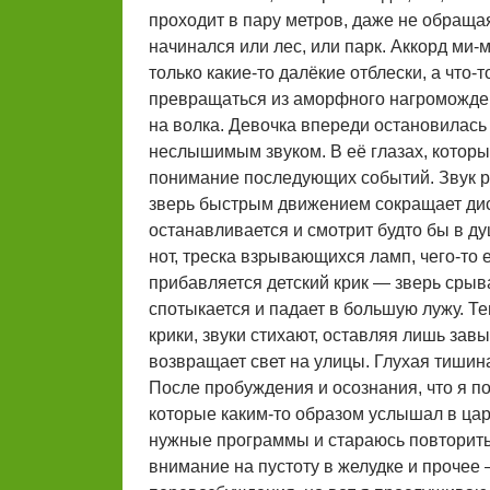
проходит в пару метров, даже не обращая
начинался или лес, или парк. Аккорд ми-
только какие-то далёкие отблески, а что-
превращаться из аморфного нагроможден
на волка. Девочка впереди остановилась
неслышимым звуком. В её глазах, которы
понимание последующих событий. Звук р
зверь быстрым движением сокращает дист
останавливается и смотрит будто бы в ду
нот, треска взрывающихся ламп, чего-то 
прибавляется детский крик — зверь срыва
спотыкается и падает в большую лужу. Т
крики, звуки стихают, оставляя лишь зав
возвращает свет на улицы. Глухая тишина 
После пробуждения и осознания, что я п
которые каким-то образом услышал в цар
нужные программы и стараюсь повторить 
внимание на пустоту в желудке и прочее