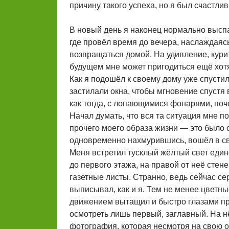
причину такого успеха, но я был счастли
В новый день я наконец нормально выспа
где провёл время до вечера, наслаждаяс
возвращаться домой. На удивление, курит
будущем мне может пригодиться ещё хотя
Как я подошёл к своему дому уже спустил
застилали окна, чтобы мгновение спустя 
как тогда, с лопающимися фонарями, поч
Начал думать, что вся та ситуация мне п
прочего моего образа жизни — это было
одновременно нахмурившись, вошёл в св
Меня встретил тусклый жёлтый свет еди
до первого этажа, на правой от неё сте
газетные листы. Странно, ведь сейчас се
выписывал, как и я. Тем не менее цветн
движением вытащил и быстро глазами пр
осмотреть лишь первый, заглавный. На 
фотография, которая несмотря на свою 