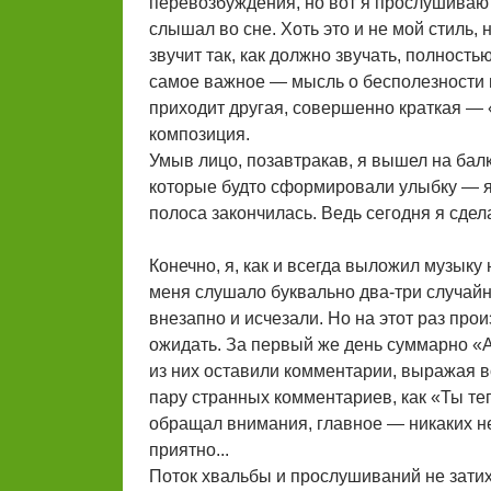
перевозбуждения, но вот я прослушиваю ф
слышал во сне. Хоть это и не мой стиль, н
звучит так, как должно звучать, полность
самое важное — мысль о бесполезности 
приходит другая, совершенно краткая — «
композиция.
Умыв лицо, позавтракав, я вышел на бал
которые будто сформировали улыбку — я 
полоса закончилась. Ведь сегодня я сдела
Конечно, я, как и всегда выложил музыку
меня слушало буквально два-три случайн
внезапно и исчезали. Но на этот раз прои
ожидать. За первый же день суммарно «А
из них оставили комментарии, выражая 
пару странных комментариев, как «Ты теп
обращал внимания, главное — никаких нег
приятно...
Поток хвальбы и прослушиваний не затих