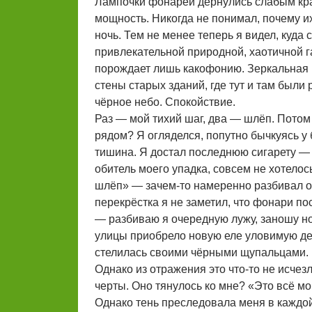
Лампочки фонарей дёрнулись слабым кра
мощность. Никогда не понимал, почему их
ночь. Тем не менее теперь я видел, куда
привлекательной природной, хаотичной га
порождает лишь какофонию. Зеркальная 
стены старых зданий, где тут и там был
чёрное небо. Спокойствие.
Раз — мой тихий шаг, два — шлёп. Потом
рядом? Я огляделся, попутно бычкуясь у 
тишина. Я достал последнюю сигарету — д
обитель моего упадка, совсем не хотело
шлёп» — зачем-то намеренно разбивал о
перекрёстка я не заметил, что фонари по
— разбиваю я очередную лужу, заношу н
улицы приобрело новую еле уловимую дет
стелилась своими чёрными щупальцами. П
Однако из отражения это что-то не исчез
черты. Оно тянулось ко мне? «Это всё м
Однако тень преследовала меня в каждой