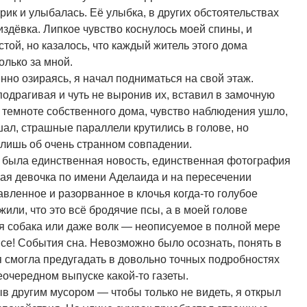
ик и улыбалась. Её улыбка, в других обстоятельствах
издёвка. Липкое чувство коснулось моей спины, и
той, но казалось, что каждый житель этого дома
олько за мной.
нно озираясь, я начал подниматься на свой этаж.
драгивая и чуть не выронив их, вставил в замочную
в темноте собственного дома, чувство наблюдения ушло,
шал, страшные параллели крутились в голове, но
 лишь об очень странном совпадении.
м была единственная новость, единственная фотография
ая девочка по имени Аделаида и на пересечении
вленное и разорванное в клочья когда-то голубое
или, что это всё бродячие псы, а в моей голове
ая собака или даже волк — неописуемое в полной мере
Все! События сна. Невозможно было осознать, понять в
я смогла предугадать в довольно точных подробностях
очередном выпуске какой-то газеты.
ыв другим мусором — чтобы только не видеть, я открыл