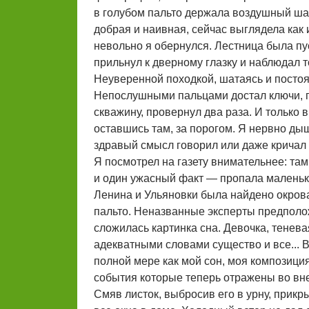
в голубом пальто держала воздушный шар
добрая и наивная, сейчас выглядела как 
невольно я обернулся. Лестница была пус
прильнул к дверному глазку и наблюдал т
Неуверенной походкой, шатаясь и постоя
Непослушными пальцами достал ключи, по
скважину, провернул два раза. И только 
оставшись там, за порогом. Я нервно ды
здравый смысл говорил или даже кричал
Я посмотрел на газету внимательнее: та
и один ужасный факт — пропала маленьк
Ленина и Ульяновки была найдено окрова
пальто. Неназванные эксперты предполож
сложилась картинка сна. Девочка, тенев
адекватными словами существо и все... 
полной мере как мой сон, моя композици
события которые теперь отражены во вне
Смяв листок, выбросив его в урну, прикр