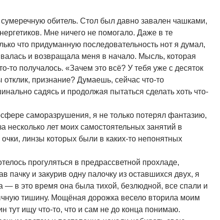
 сумеречную обитель. Стол был давно завален чашками,
ергетиков. Мне ничего не помогало. Даже в те
лько что придуманную последовательность нот я думал,
ывалась и возвращала меня в начало. Мысль, которая
то-то получалось. «Зачем это всё? У тебя уже с десяток
ы отклик, признание? Думаешь, сейчас что-то
инально садясь и продолжая пытаться сделать хоть что-
мосфере саморазрушения, я не только потерял фантазию,
за несколько лет моих самостоятельных занятий в
 очки, линзы которых были в каких-то непонятных
отелось прогуляться в предрассветной прохладе,
ав пачку и закурив одну палочку из оставшихся двух, я
 — в это время она была тихой, безлюдной, все спали и
чную тишину. Мощёная дорожка весело вторила моим
ин тут ищу что-то, что и сам не до конца понимаю.