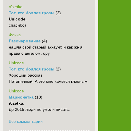
r0zetka
Тот, кто боялся грозы
(2)
Unicode
,
спасибо)
Флика
Разочарование
(4)
нашла свой старый аккаунт, и как же я
права с ангелом, ору
Unicode
Тот, кто боялся грозы
(2)
Хороший рассказ
Нетипичный. А это мне кажется главным
Unicode
Марионетка
(18)
r0zetka
,
До 2015 люди не умели писать.
Все комментарии