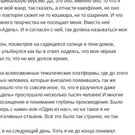
инальную версию. Да, это оно, именно оно, то что я
е мой жанр, так сказать, а отчасти какофония, но оно
ю повторяя сюжет не то кошмара, не то озарения. И что
моего творчества не посещает меня. Вместо неё
Адель». И я согласен с ней, так должна называться моя
кон, посмотрев на садящееся солнце и тени домов,
улыбнулся как бы в ответ, надеясь, что моя чёрная
л то, что не мог долгое время.
 на всевозможные тематические платформы, где до этого
ых человека, которые внезапно появившись так же
зошло что-то совсем иное, то, что я разучился даже
дель» прослушало несколько тысяч человек! И многие
восхищение и понимание глубины произведения. Было
ерь с нами» или «Один из нас», но на такое я не
ативных отзывов. Всё это было так странно, но так
 и на следующий день. Хоть я не до конца понимал