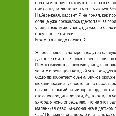
начали истерично гаснуть и загораться вн
них лопнули, заставляя меня мчаться без 
Набережная, рассвет. Я не понял, как про
солнце уже показалось где-то там, за го
увидел всю ту же улицу, где уже не было 
полусонные жители.
Может, мне надо поспать?
Я просыпаюсь в четыре часа утра следую
дыхание сбито — я помню весь свой сон 
Помню какую-то знакомую улицу, с типов
зените и освещает каждый угол, каждую п
будто приобретают объём. Звуков окружен
механический звук постепенно нарастает,
слышен громкий ля-минор аккорд, потом 
стою посередине дороги, будто ожидая че
аккорд, я ясно определяю, что на этот раз
маленькая девочка-блондинка в детском п
час? Не важно, она просто идёт, а я, как