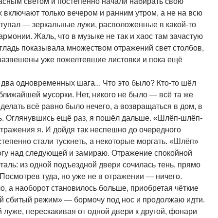
сным светом и постепенно начали набирать свою
 включают только вечером и ранним утром, а не на всю
 ступал — зеркальные лужи, расположенные в какой-то
рмонии. Жаль, что в музыке не так и хаос там зачастую
гладь показывала множеством отражений свет столбов,
и развешены уже пожелтевшие листовки и пока ещё
 два одновременных шага... Что это было? Кто-то шёл
ближайшей мусорки. Нет, никого не было — всё та же
елать всё равно было нечего, а возвращаться в дом, в
сь. Оглянувшись ещё раз, я пошёл дальше. «Шлёп-шлёп-
тражения я. И дойдя так неспешно до очередного
степенно стали тускнеть, а некоторые моргать. «Шлёп»
огу над следующей и замираю. Отражение спокойной
аль: из одной подъездной двери сочилась тень, прямо
осмотрев туда, но уже не в отражении — ничего.
ло, а наоборот становилось больше, приобретая чёткие
ой сбитый режим» — бормочу под нос и продолжаю идти.
 луже, перескакивая от одной двери к другой, фонари