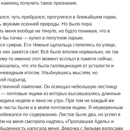
в наконец получить такое признание.
лся, чуть прибрался, прогулялся в ближайшем парке,
ь звуками осенней природы. Но было пора
ь меня вообще не тянуло, но будто понимая, что в
 бы пачка — купил в попутном ларьке.
ся сумрак. Его тёмные щупальца стелились по улице,
в них зажёгся свет. Всё было вполне нормально, не так
ему-то именно этот момент всплыл в памяти сейчас.
оказалась, что это была галлюцинация от усталости и
 очевидным итогом. Улыбнувшись мыслям, но
ой подъезд.
нственной лампочки. Он освещал небольшую лестницу
не — почтовые ящики из которых высовывались длинные
редина недели и явно не утро. При том не каждый же
ые листы были и в моём почтовом ящике. Я неуверенным
обежался по содержанию. Листов было два, но успел я
нём на меня смотрела надпись «Пропавшая Адель» и
обыденность напугала меня. Девочка с белыми волосами