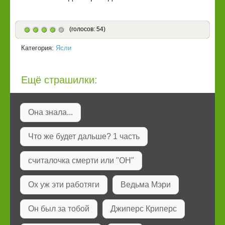
(голосов: 54)
Категория:
Ясли
Ещё страшилки:
Она знала...
Что же будет дальше? 1 часть
считалочка смерти или "ОН"
Ох уж эти работяги
Ведьма Мэри
Он был за тобой
Джиперс Криперс