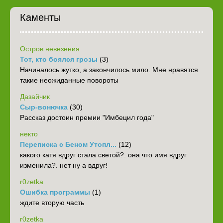
Каменты
Остров невезения
Тот, кто боялся грозы
(3)
Начиналось жутко, а закончилось мило. Мне нравятся
такие неожиданные повороты
Дазайчик
Сыр-вонючка
(30)
Рассказ достоин премии "Имбецил года"
некто
Переписка с Беном Утопл...
(12)
какого катя вдруг стала светой?. она что имя вдруг
изменила?. нет ну а вдруг!
r0zetka
Ошибка программы
(1)
ждите вторую часть
r0zetka