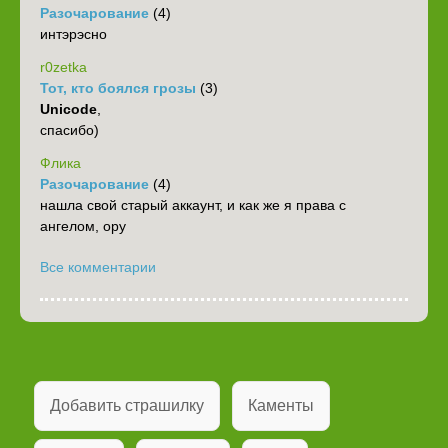
Разочарование
(4)
интэрэсно
r0zetka
Тот, кто боялся грозы
(3)
Unicode
,
спасибо)
Флика
Разочарование
(4)
нашла свой старый аккаунт, и как же я права с
ангелом, ору
Все комментарии
Добавить страшилку
Каменты