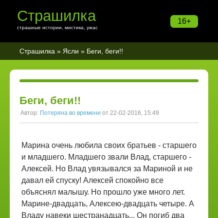
Страшилка
16+
страшные истории, мистика, ужас
Страшилка
»
Ясли
» Беги, беги!!
Беги, беги!!
Автор:
Потеряна во времени
от 22-02-2016, 15:49
Марина очень любила своих братьев - старшего
и младшего. Младшего звали Влад, старшего -
Алексей. Но Влад увязывался за Мариной и не
давал ей спуску! Алексей спокойно все
объяснял малышу. Но прошло уже много лет.
Марине-двадцать, Алексею-двадцать четыре. А
Владу навеки шестранадцать... Он погиб два