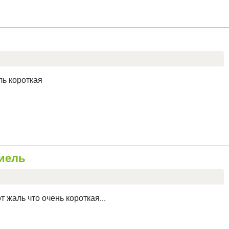
ль короткая
ниель
 жаль что очень короткая...