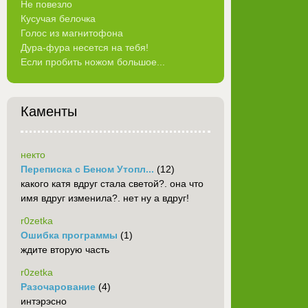
Не повезло
Кусучая белочка
Голос из магнитофона
Дура-фура несется на тебя!
Если пробить ножом большое...
Каменты
некто
Переписка с Беном Утопл...
(12)
какого катя вдруг стала светой?. она что
имя вдруг изменила?. нет ну а вдруг!
r0zetka
Ошибка программы
(1)
ждите вторую часть
r0zetka
Разочарование
(4)
интэрэсно