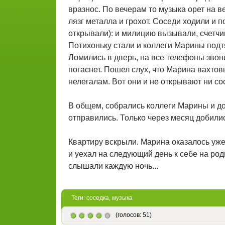
вразнос. По вечерам то музыка орет на ве
лязг металла и грохот. Соседи ходили и 
открывали): и милицию вызывали, счетчик
Потихоньку стали и коллеги Марины подт
Ломились в дверь, на все телефоны звонил
погаснет. Пошел слух, что Марина вахтов
нелегалам. Вот они и не открывают ни со
В общем, собрались коллеги Марины и д
отправились. Только через месяц добилис
Квартиру вскрыли. Марина оказалось уже
и уехал на следующий день к себе на роди
слышали каждую ночь...
Теги:
соседка
,
музыка
(голосов: 51)