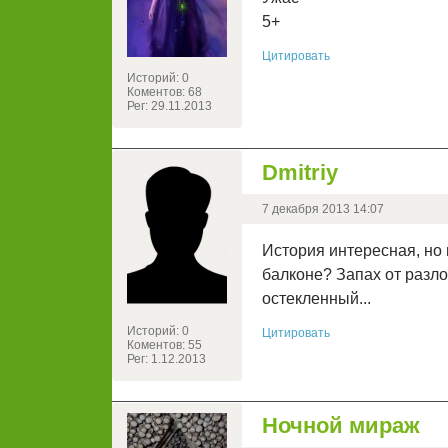
5+
Цитировать
Историй: 0
Коментов: 68
Рег: 29.11.2013
Dmitriy
7 декабря 2013 14:07
История интересная, но 
балконе? Запах от разл
остекленный...
Историй: 0
Цитировать
Коментов: 55
Рег: 1.12.2013
Ночной мираж