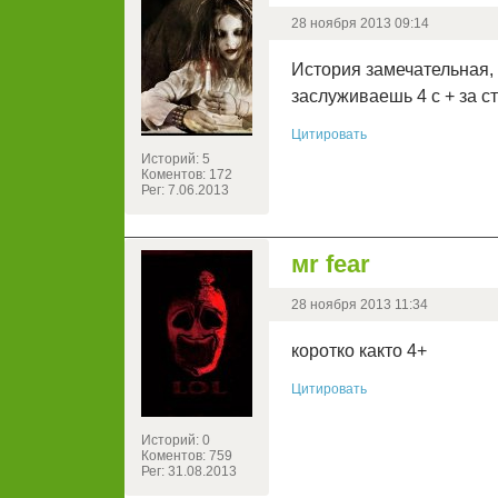
28 ноября 2013 09:14
История замечательная, 
заслуживаешь 4 с + за ст
Цитировать
Историй: 5
Коментов: 172
Рег: 7.06.2013
мr fear
28 ноября 2013 11:34
коротко както 4+
Цитировать
Историй: 0
Коментов: 759
Рег: 31.08.2013