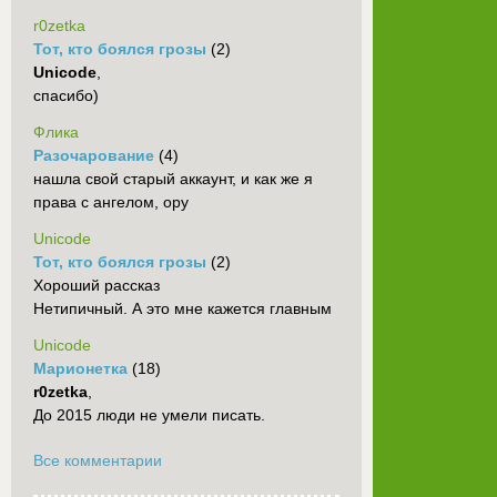
r0zetka
Тот, кто боялся грозы
(2)
Unicode
,
спасибо)
Флика
Разочарование
(4)
нашла свой старый аккаунт, и как же я
права с ангелом, ору
Unicode
Тот, кто боялся грозы
(2)
Хороший рассказ
Нетипичный. А это мне кажется главным
Unicode
Марионетка
(18)
r0zetka
,
До 2015 люди не умели писать.
Все комментарии