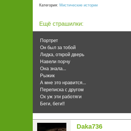
Категория:
Мистические истории
Ещё страшилки:
Портрет
Он был за тобой
Лидка, открой дверь
Навели порчу
Она знала...
Рыжик
А мне это нравится...
Переписка с другом
Ох уж эти работяги
Беги, беги!!
Daka736