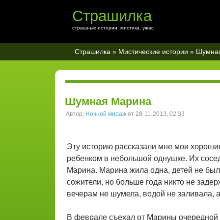
Страшилка
страшные истории, мистика, ужас
Страшилка
»
Мистические истории
» Шумна
Шумная Марина
Автор:
Ночной мираж
от 28-11-2013, 02:33
Эту историю рассказали мне мои хороши
ребенком в небольшой однушке. Их соседк
Марина. Марина жила одна, детей не был
сожители, но больше года никто не заде
вечерам не шумела, водой не заливала, а 
В феврале съехал от Марины очередной 