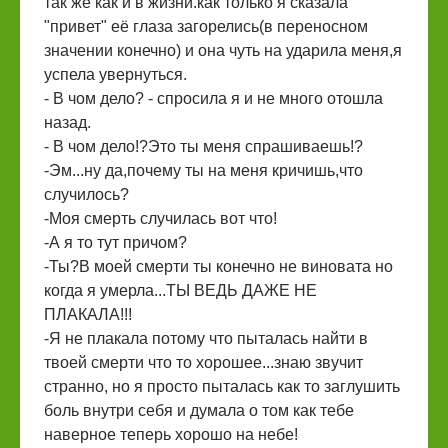
так же как и в жизни.как только я сказала
"привет" её глаза загорелись(в переносном
значении конечно) и она чуть на ударила меня,я
успела увернуться.
- В чом дело? - спросила я и не много отошла
назад.
- В чом дело!?Это ты меня спрашиваешь!?
-Эм...ну да,почему ты на меня кричишь,что
случилось?
-Моя смерть случилась вот что!
-А я то тут причом?
-Ты?В моей смерти ты конечно не виновата но
когда я умерла...ТЫ ВЕДЬ ДАЖЕ НЕ
ПЛАКАЛА!!!
-Я не плакала потому что пыталась найти в
твоей смерти что то хорошее...знаю звучит
странно, но я просто пыталась как то заглушить
боль внутри себя и думала о том как тебе
наверное теперь хорошо на небе!