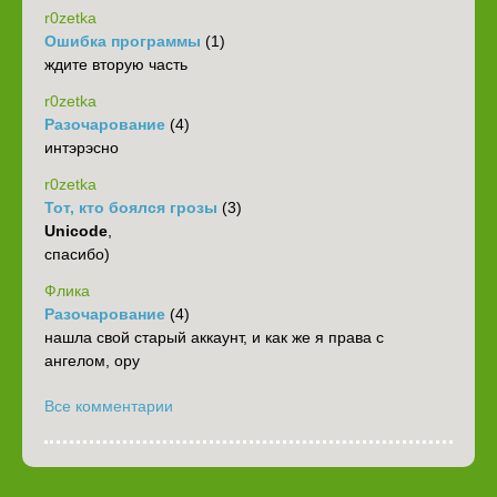
r0zetka
Ошибка программы
(1)
ждите вторую часть
r0zetka
Разочарование
(4)
интэрэсно
r0zetka
Тот, кто боялся грозы
(3)
Unicode
,
спасибо)
Флика
Разочарование
(4)
нашла свой старый аккаунт, и как же я права с
ангелом, ору
Все комментарии