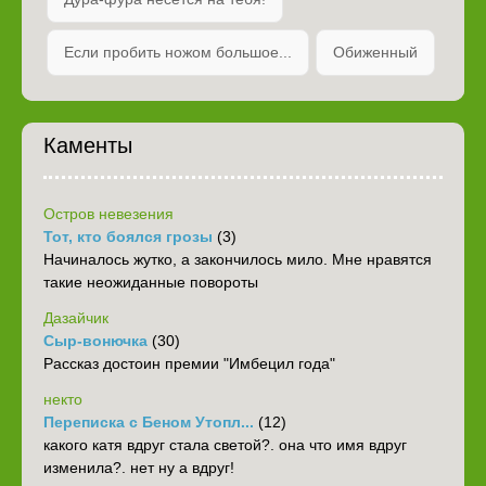
Если пробить ножом большое...
Обиженный
Каменты
Остров невезения
Тот, кто боялся грозы
(3)
Начиналось жутко, а закончилось мило. Мне нравятся
такие неожиданные повороты
Дазайчик
Сыр-вонючка
(30)
Рассказ достоин премии "Имбецил года"
некто
Переписка с Беном Утопл...
(12)
какого катя вдруг стала светой?. она что имя вдруг
изменила?. нет ну а вдруг!