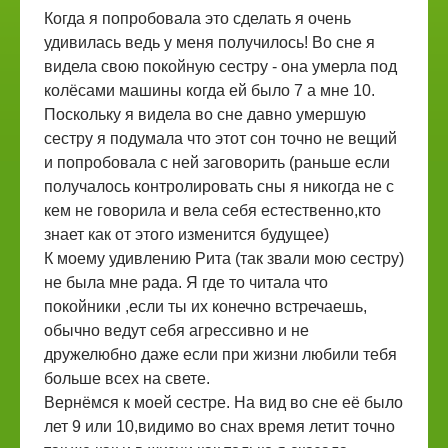
Когда я попробовала это сделать я очень
удивилась ведь у меня получилось! Во сне я
видела свою покойную сестру - она умерла под
колёсами машины когда ей было 7 а мне 10.
Поскольку я видела во сне давно умершую
сестру я подумала что этот сон точно не вещий
и попробовала с ней заговорить (раньше если
получалось контролировать сны я никогда не с
кем не говорила и вела себя естественно,кто
знает как от этого изменится будущее)
К моему удивлению Рита (так звали мою сестру)
не была мне рада. Я где то читала что
покойники ,если ты их конечно встречаешь,
обычно ведут себя агрессивно и не
дружелюбно даже если при жизни любили тебя
больше всех на свете.
Вернёмся к моей сестре. На вид во сне её было
лет 9 или 10,видимо во снах время летит точно