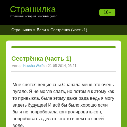
Страшилка
16+
страшные истории, мистика, ужас
Страшилка
»
Ясли
» Сестрёнка (часть 1)
Сестрёнка (часть 1)
Автор:
Ksusha Wolf
от 21-05-2014, 03:21
Мне снятся вещие сны.Сначала меня это очень
пугало. Я не могла спать, но потом я к этому как
то привыкла, была этому даже рада ведь я могу
видеть будущее! И всё бы было хорошо если
бы я не попробовала контролировать сон,
попробовать сделать что то в нём по своей
воле.