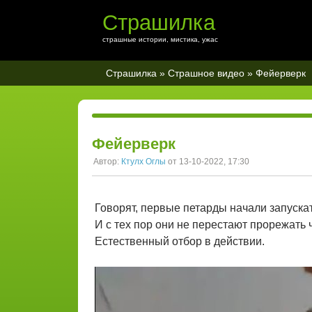
Страшилка
страшные истории, мистика, ужас
Страшилка
»
Страшное видео
» Фейерверк
Фейерверк
Автор:
Ктулх Оглы
от 13-10-2022, 17:30
Говорят, первые петарды начали запускат
И с тех пор они не перестают прорежать 
Естественный отбор в действии.