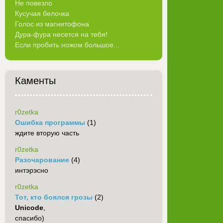
Не повезло
Кусучая белочка
Голос из магнитофона
Дура-фура несется на тебя!
Если пробить ножом большое...
Каменты
r0zetka
Ошибка программы
(1)
ждите вторую часть
r0zetka
Разочарование
(4)
интэрэсно
r0zetka
Тот, кто боялся грозы
(2)
Unicode
,
спасибо)