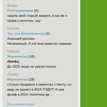
Флика
Разочарование
(4)
нашла свой старый аккаунт, и как же я
права с ангелом, ору
Unicode
Тот, кто боялся грозы
(2)
Хороший рассказ
Нетипичный. А это мне кажется главным
Unicode
Марионетка
(18)
r0zetka
,
До 2015 люди не умели писать.
r0zetka
Марионетка
(18)
столько придирок в каментах к тексту, но
ведь он вышел в 2015 ГОДУ!!! А сам
фнаф в 2014, понятное де...
Все комментарии