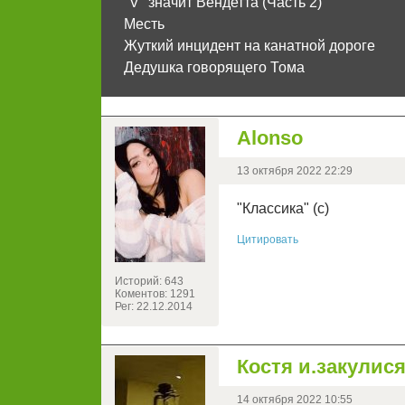
"V" значит Вендетта (Часть 2)
Месть
Жуткий инцидент на канатной дороге
Дедушка говорящего Тома
Alonso
13 октября 2022 22:29
"Классика" (с)
Цитировать
Историй: 643
Коментов: 1291
Рег: 22.12.2014
Костя и.закулис
14 октября 2022 10:55